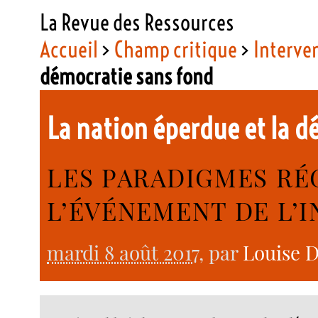
La Revue des Ressources
Accueil
>
Champ critique
>
Interve
démocratie sans fond
La nation éperdue et la 
LES PARADIGMES RÉG
L’ÉVÉNEMENT DE L’I
mardi 8 août 2017
, par
Louise 