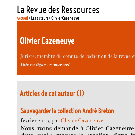
La Revue des Ressources
Accueil
> Les auteurs >
Olivier Cazeneuve
Olivier Cazeneuve
Juriste, membre du comité de rédaction de la revue e
Voir en ligne :
remue.net
Articles de cet auteur (1)
Sauvegarder la collection André Breton
février 2003, par
Olivier Cazeneuve
Nous avons demandé à Olivier Cazeneuve, 
dans quelle mesure la création d’une fo