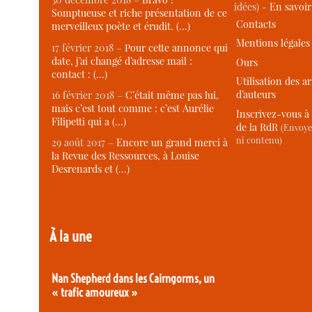
idées) -
En savoi
Somptueuse et riche présentation de ce
Contacts
merveilleux poète et érudit. (…)
Mentions légales
17 février 2018 –
Pour cette annonce qui
date, j’ai changé d’adresse mail :
Ours
contact : (…)
Utilisation des ar
d’auteurs
16 février 2018 –
C’était même pas lui,
mais c’est tout comme : c’est Aurélie
Inscrivez-vous à 
Filipetti qui a (…)
de la RdR
(Envoye
ni contenu)
29 août 2017 –
Encore un grand merci à
la Revue des Ressources, à Louise
Desrenards et (…)
À la une
Nan Shepherd dans les Cairngorms, un
« trafic amoureux »