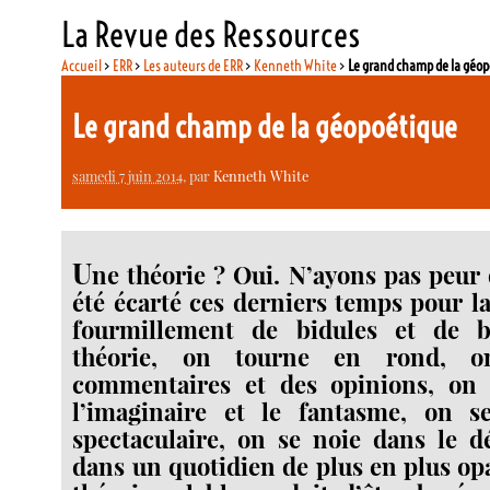
La Revue des Ressources
Accueil
>
ERR
>
Les auteurs de ERR
>
Kenneth White
>
Le grand champ de la géo
Le grand champ de la géopoétique
samedi 7 juin 2014
, par
Kenneth White
U
ne théorie ? Oui. N’ayons pas peur 
été écarté ces derniers temps pour la
fourmillement de bidules et de b
théorie, on tourne en rond, o
commentaires et des opinions, on
l’imaginaire et le fantasme, on 
spectaculaire, on se noie dans le dé
dans un quotidien de plus en plus op