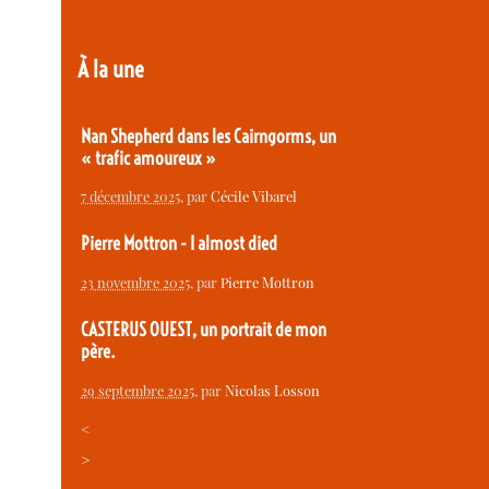
À la une
Nan Shepherd dans les Cairngorms, un
« trafic amoureux »
7 décembre 2025
, par
Cécile Vibarel
Pierre Mottron - I almost died
23 novembre 2025
, par
Pierre Mottron
CASTERUS OUEST, un portrait de mon
père.
29 septembre 2025
, par
Nicolas Losson
<
>