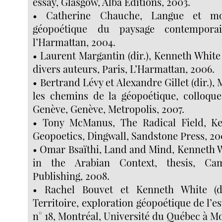
essay, Glasgow, Alba Editions, 2003.
• Catherine Chauche, Langue et m
géopoétique du paysage contemporain
l’Harmattan, 2004.
• Laurent Margantin (dir.), Kenneth White 
divers auteurs, Paris, L’Harmattan, 2006.
• Bertrand Lévy et Alexandre Gillet (dir.),
les chemins de la géopoétique, colloque 
Genève, Genève, Metropolis, 2007.
• Tony McManus, The Radical Field, K
Geopoetics, Dingwall, Sandstone Press, 20
• Omar Bsaïthi, Land and Mind, Kenneth W
in the Arabian Context, thesis, Cam
Publishing, 2008.
• Rachel Bouvet et Kenneth White (d
Territoire, exploration géopoétique de l’es
n° 18, Montréal, Université du Québec à Mo