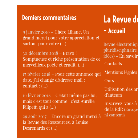
Derniers commentaires
La Revue d
-
Accueil
9 janvier 2019 –
Chère Liliane, Un
grand merci pour votre appréciation et
surtout pour votre (…)
Revue électroniqu
pluridisciplinaire 
30 décembre 2018 –
Bravo !
idées) -
En savoi
Somptueuse et riche présentation de ce
Contacts
merveilleux poète et érudit. (…)
Mentions légales
17 février 2018 –
Pour cette annonce qui
date, j’ai changé d’adresse mail :
Ours
contact : (…)
Utilisation des ar
d’auteurs
16 février 2018 –
C’était même pas lui,
mais c’est tout comme : c’est Aurélie
Inscrivez-vous à 
Filipetti qui a (…)
de la RdR
(Envoye
ni contenu)
29 août 2017 –
Encore un grand merci à
la Revue des Ressources, à Louise
Desrenards et (…)