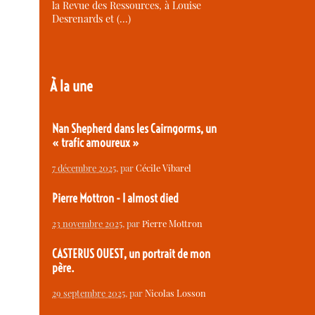
la Revue des Ressources, à Louise
Desrenards et (…)
À la une
Nan Shepherd dans les Cairngorms, un
« trafic amoureux »
7 décembre 2025
, par
Cécile Vibarel
Pierre Mottron - I almost died
23 novembre 2025
, par
Pierre Mottron
CASTERUS OUEST, un portrait de mon
père.
29 septembre 2025
, par
Nicolas Losson