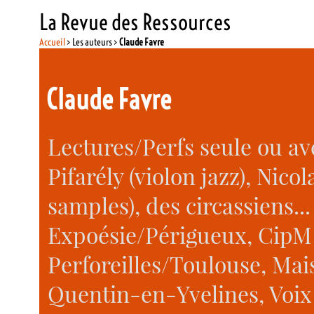
La Revue des Ressources
Accueil
> Les auteurs >
Claude Favre
Claude Favre
Lectures/Perfs seule ou a
Pifarély (violon jazz), Nico
samples), des circassiens...
Expoésie/Périgueux, CipM 
Perforeilles/Toulouse, Mai
Quentin-en-Yvelines, Voix