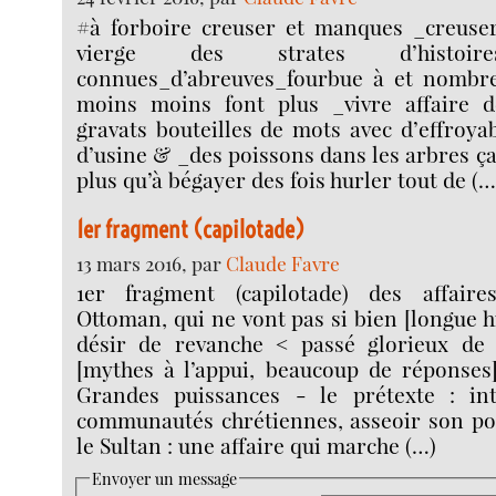
#à forboire creuser et manques _creuser
vierge des strates d’histo
connues_d’abreuves_fourbue à et nombr
moins moins font plus _vivre affaire d
gravats bouteilles de mots avec d’effroya
d’usine & _des poissons dans les arbres 
plus qu’à bégayer des fois hurler tout de (…
1er fragment (capilotade)
13 mars 2016, par
Claude Favre
1er fragment (capilotade) des affaire
Ottoman, qui ne vont pas si bien [longue h
désir de revanche < passé glorieux de l
[mythes à l’appui, beaucoup de réponses]
Grandes puissances - le prétexte : int
communautés chrétiennes, asseoir son pou
le Sultan : une affaire qui marche (…)
Envoyer un message