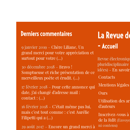
Derniers commentaires
La Revue d
-
Accueil
9 janvier 2019 –
Chère Liliane, Un
grand merci pour votre appréciation et
surtout pour votre (…)
Revue électroniqu
pluridisciplinaire 
30 décembre 2018 –
Bravo !
idées) -
En savoi
Somptueuse et riche présentation de ce
Contacts
merveilleux poète et érudit. (…)
Mentions légales
17 février 2018 –
Pour cette annonce qui
date, j’ai changé d’adresse mail :
Ours
contact : (…)
Utilisation des ar
d’auteurs
16 février 2018 –
C’était même pas lui,
mais c’est tout comme : c’est Aurélie
Inscrivez-vous à 
Filipetti qui a (…)
de la RdR
(Envoye
ni contenu)
29 août 2017 –
Encore un grand merci à