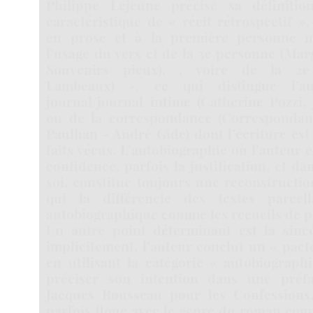
Philippe Lejeune précise sa définitio
caractéristique de « récit rétrospectif »,
en prose et à la première personne m
l’usage du vers et de la 3e personne (Mar
Souvenirs pieux). , voire de la 2e 
Lambeaux) -, ce qui distingue l’au
journal/journal intime (Catherine Pozzi, 
ou de la correspondance (Correspondanc
Paulhan - André Gide) dont l’écriture es
faits vécus. L’autobiographie où l’auteur es
confidence, parfois la justification, et d
soi, constitue toujours une reconstructio
qui la différencie des textes parcel
autobiographique comme les recueils de p
Un autre point déterminant est la sinc
implicitement, l’auteur conclut un « pacte
en utilisant la catégorie « autobiographi
préciser son intention dans une pré
Jacques Rousseau pour les Confessions.
parfois floue avec le genre du roman co