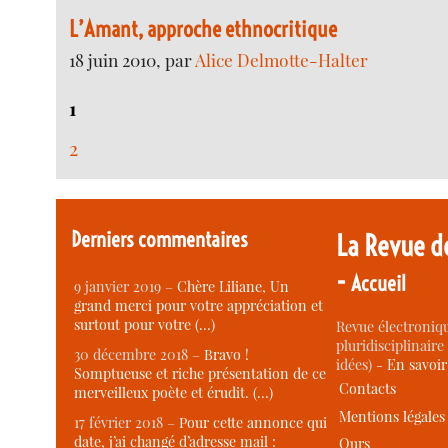
L’Amant, approche ethnocritique
18 juin 2010, par
Alice Delmotte-Halter
1
2
Derniers commentaires
La Revue d
-
Accueil
9 janvier 2019 –
Chère Liliane, Un
grand merci pour votre appréciation et
surtout pour votre (…)
Revue électroniqu
pluridisciplinaire 
30 décembre 2018 –
Bravo !
idées) -
En savoi
Somptueuse et riche présentation de ce
Contacts
merveilleux poète et érudit. (…)
Mentions légales
17 février 2018 –
Pour cette annonce qui
date, j’ai changé d’adresse mail :
Ours