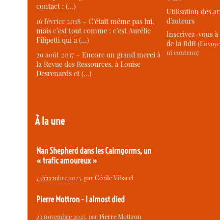
contact : (…)
Utilisation des ar
d’auteurs
16 février 2018 –
C’était même pas lui,
mais c’est tout comme : c’est Aurélie
Inscrivez-vous à 
Filipetti qui a (…)
de la RdR
(Envoye
ni contenu)
29 août 2017 –
Encore un grand merci à
la Revue des Ressources, à Louise
Desrenards et (…)
À la une
Nan Shepherd dans les Cairngorms, un
« trafic amoureux »
7 décembre 2025
, par
Cécile Vibarel
Pierre Mottron - I almost died
23 novembre 2025
, par
Pierre Mottron