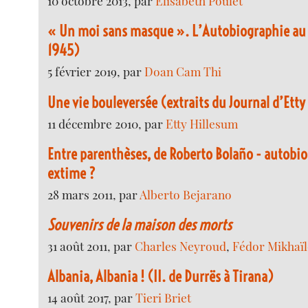
10 octobre 2013, par
Elisabeth Poulet
« Un moi sans masque ». L’Autobiographie au
1945)
5 février 2019, par
Doan Cam Thi
Une vie bouleversée (extraits du Journal d’Etty
11 décembre 2010, par
Etty Hillesum
Entre parenthèses, de Roberto Bolaño - autobi
extime ?
28 mars 2011, par
Alberto Bejarano
Souvenirs de la maison des morts
31 août 2011, par
Charles Neyroud
,
Fédor Mikhaïl
Albania, Albania ! (II. de Durrës à Tirana)
14 août 2017, par
Tieri Briet