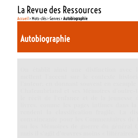
La Revue des Ressources
Accueil
> Mots-clés > Genres >
Autobiographie
Autobiographie
On établit ainsi une distinction avec
mettent l’accent sur le contexte histor
l’auteur, en donnant souvent en exemple
Chateaubriand et ses Mémoires d’outre-
le récit de l’enfance et de la jeunesse 
livres, comme les pages intimes dans la 
rendent la classification fragile. La di
convaincante pour les Commentaires de 
ou les Mémoires de guerre du général C
mais il s’agit d’œuvres moins « littéraires »