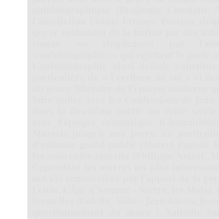
autobiographique (Benjamin Constant, 
l’autofiction (Annie Ernaux, Passion sim
qui se réclament de la fiction par des int
roman ou simplement par l’ab
« autobiographie », qui rejettent le pacte
L’autobiographie ainsi définie constit
particulière de « l’écriture de soi » et des
un genre littéraire de l’époque moderne qu
faire naître avec les Confessions de Jea
dans la deuxième partie du xviiie siècle
avec l’époque romantique (Chateaubria
Musset) jusqu’à nos jours, en particulie
d’enfance grand public (Marcel Pagnol, R
les souvenirs réécrits (Philippe Noiret, M
Cependant les œuvres les plus intéressant
ont été renouvelées par l’apport de la ps
Leiris, L’Âge d’homme - Sartre, les Mots),
formelles (Colette, Sido - Jean Giono, Jean 
questionnement du genre ( Nathalie Sa