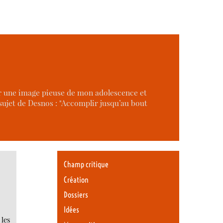
ur une image pieuse de mon adolescence et
sujet de Desnos : "Accomplir jusqu’au bout
Champ critique
Création
Dossiers
Idées
 les