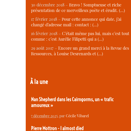
30 décembre 2018 –
Bravo ! Somptueuse et riche
présentation de ce merveilleux poète et érudit. (…)
17 février 2018 –
Pour cette annonce qui date, j’ai
changé d’adresse mail : contact : (…)
16 février 2018 –
C’était même pas lui, mais c’est tout
comme : c’est Aurélie Filipetti qui a (…)
29 août 2017 –
Encore un grand merci à la Revue des
Ressources, à Louise Desrenards et (…)
À la une
Nan Shepherd dans les Cairngorms, un « trafic
amoureux »
7 décembre 2025
, par
Cécile Vibarel
Pierre Mottron - I almost died