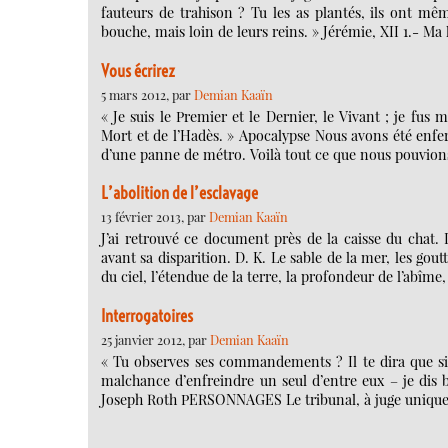
fauteurs de trahison ? Tu les as plantés, ils ont mêm
bouche, mais loin de leurs reins. » Jérémie, XII 1.- M
Vous écrirez
5 mars 2012, par
Demian Kaaïn
« Je suis le Premier et le Dernier, le Vivant ; je fus m
Mort et de l’Hadès. » Apocalypse Nous avons été enfe
d’une panne de métro. Voilà tout ce que nous pouvions 
L’abolition de l’esclavage
13 février 2013, par
Demian Kaaïn
J’ai retrouvé ce document près de la caisse du chat. I
avant sa disparition. D. K. Le sable de la mer, les gout
du ciel, l’étendue de la terre, la profondeur de l’abîm
Interrogatoires
25 janvier 2012, par
Demian Kaaïn
« Tu observes ses commandements ? Il te dira que si t
malchance d’enfreindre un seul d’entre eux – je dis bi
Joseph Roth PERSONNAGES Le tribunal, à juge unique. L