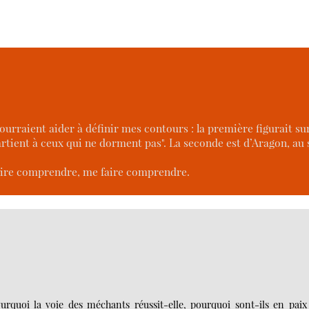
urraient aider à définir mes contours : la première figurait s
artient à ceux qui ne dorment pas". La seconde est d’Aragon, au 
aire comprendre, me faire comprendre.
urquoi la voie des méchants réussit-elle, pourquoi sont-ils en paix