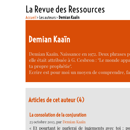
La Revue des Ressources
Accueil
> Les auteurs >
Demian Kaaïn
Demian Kaaïn
Demian Kaaïn. Naissance en 1972. Deux phrases po
elle était attribuée à G. Cesbron : "Le monde app
ta propre prophétie".
Ecrire est pour moi un moyen de comprendre, f
Articles de cet auteur (4)
La consolation de la conjuration
23 octobre 2013, par
Demian Kaaïn
« Et pourtant je parlerai de jugements avec toi : po