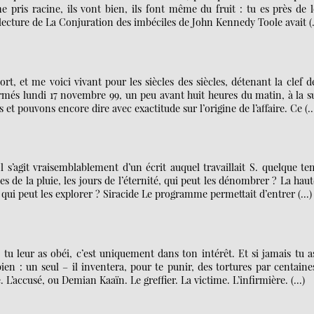
e pris racine, ils vont bien, ils font même du fruit : tu es près de 
a lecture de La Conjuration des imbéciles de John Kennedy Toole avait 
ort, et me voici vivant pour les siècles des siècles, détenant la clef d
rmés lundi 17 novembre 99, un peu avant huit heures du matin, à la s
et pouvons encore dire avec exactitude sur l’origine de l’affaire. Ce (
l s’agit vraisemblablement d’un écrit auquel travaillait S. quelque t
tes de la pluie, les jours de l’éternité, qui peut les dénombrer ? La hau
e, qui peut les explorer ? Siracide Le programme permettait d’entrer (…)
u leur as obéi, c’est uniquement dans ton intérêt. Et si jamais tu a
en : un seul – il inventera, pour te punir, des tortures par centaine
’accusé, ou Demian Kaaïn. Le greffier. La victime. L’infirmière. (…)