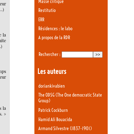
Masse critique
leur
(…)
Restitutio
ERR
Résidences : le labo
e la
A propos de la RDR
uite
…)
Rechercher :
Les auteurs
emps
teur
doriankivabien
The ODSG (The One democratic State
Group)
s la
Patrick Cockburn
s. »
Hamid Ali Bouacida
Armand Silvestre (1837-1901)