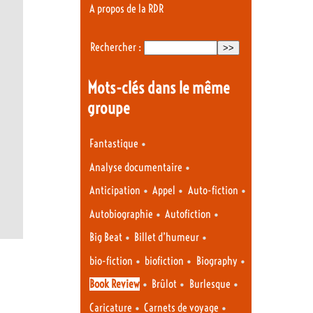
A propos de la RDR
Rechercher :
Mots-clés dans le même
groupe
•
Fantastique
•
Analyse documentaire
•
•
•
Anticipation
Appel
Auto-fiction
•
•
Autobiographie
Autofiction
•
•
Big Beat
Billet d’humeur
•
•
•
bio-fiction
biofiction
Biography
•
•
•
Book Review
Brûlot
Burlesque
•
•
Caricature
Carnets de voyage