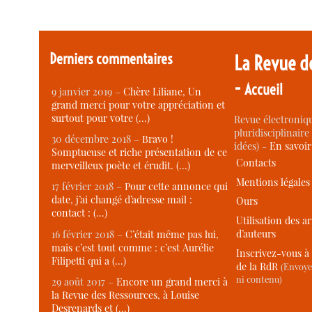
Derniers commentaires
La Revue d
-
Accueil
9 janvier 2019 –
Chère Liliane, Un
grand merci pour votre appréciation et
surtout pour votre (…)
Revue électroniqu
pluridisciplinaire 
30 décembre 2018 –
Bravo !
idées) -
En savoi
Somptueuse et riche présentation de ce
Contacts
merveilleux poète et érudit. (…)
Mentions légales
17 février 2018 –
Pour cette annonce qui
date, j’ai changé d’adresse mail :
Ours
contact : (…)
Utilisation des ar
d’auteurs
16 février 2018 –
C’était même pas lui,
mais c’est tout comme : c’est Aurélie
Inscrivez-vous à 
Filipetti qui a (…)
de la RdR
(Envoye
ni contenu)
29 août 2017 –
Encore un grand merci à
la Revue des Ressources, à Louise
Desrenards et (…)