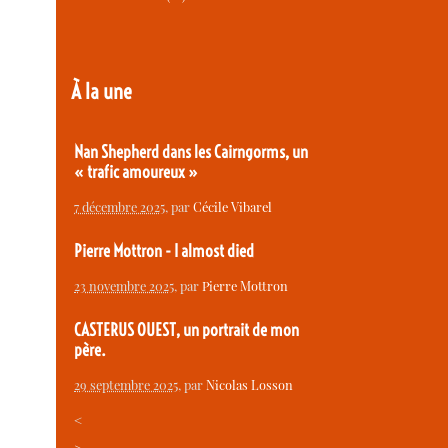
À la une
Nan Shepherd dans les Cairngorms, un
« trafic amoureux »
7 décembre 2025
, par
Cécile Vibarel
Pierre Mottron - I almost died
23 novembre 2025
, par
Pierre Mottron
CASTERUS OUEST, un portrait de mon
père.
29 septembre 2025
, par
Nicolas Losson
<