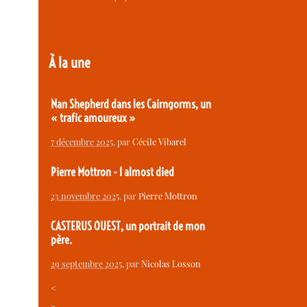
À la une
Nan Shepherd dans les Cairngorms, un
« trafic amoureux »
7 décembre 2025
, par
Cécile Vibarel
Pierre Mottron - I almost died
23 novembre 2025
, par
Pierre Mottron
CASTERUS OUEST, un portrait de mon
père.
29 septembre 2025
, par
Nicolas Losson
<