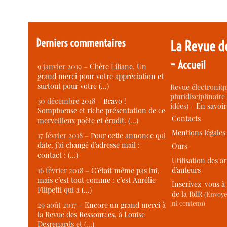
Derniers commentaires
La Revue d
-
Accueil
9 janvier 2019 –
Chère Liliane, Un
grand merci pour votre appréciation et
surtout pour votre (…)
Revue électroniqu
pluridisciplinaire 
30 décembre 2018 –
Bravo !
idées) -
En savoi
Somptueuse et riche présentation de ce
Contacts
merveilleux poète et érudit. (…)
Mentions légales
17 février 2018 –
Pour cette annonce qui
date, j’ai changé d’adresse mail :
Ours
contact : (…)
Utilisation des ar
d’auteurs
16 février 2018 –
C’était même pas lui,
mais c’est tout comme : c’est Aurélie
Inscrivez-vous à 
Filipetti qui a (…)
de la RdR
(Envoye
ni contenu)
29 août 2017 –
Encore un grand merci à
la Revue des Ressources, à Louise
Desrenards et (…)