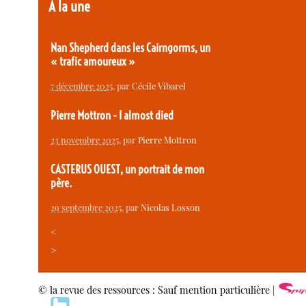
À la une
Nan Shepherd dans les Cairngorms, un
« trafic amoureux »
7 décembre 2025
, par
Cécile Vibarel
Pierre Mottron - I almost died
23 novembre 2025
, par
Pierre Mottron
CASTERUS OUEST, un portrait de mon
père.
29 septembre 2025
, par
Nicolas Losson
<
>
© la revue des ressources : Sauf mention particulière |