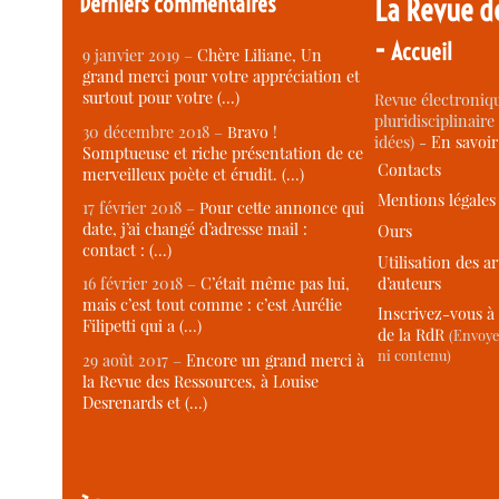
Derniers commentaires
La Revue d
-
Accueil
9 janvier 2019 –
Chère Liliane, Un
grand merci pour votre appréciation et
surtout pour votre (…)
Revue électroniqu
pluridisciplinaire 
30 décembre 2018 –
Bravo !
idées) -
En savoi
Somptueuse et riche présentation de ce
Contacts
merveilleux poète et érudit. (…)
Mentions légales
17 février 2018 –
Pour cette annonce qui
date, j’ai changé d’adresse mail :
Ours
contact : (…)
Utilisation des ar
d’auteurs
16 février 2018 –
C’était même pas lui,
mais c’est tout comme : c’est Aurélie
Inscrivez-vous à 
Filipetti qui a (…)
de la RdR
(Envoye
ni contenu)
29 août 2017 –
Encore un grand merci à
la Revue des Ressources, à Louise
Desrenards et (…)