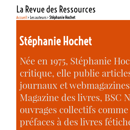
La Revue des Ressources
Accueil
> Les auteurs >
Stéphanie Hochet
Stéphanie Hochet
Née en 1975, Stéphanie Hoc
critique, elle publie artic
journaux et webmagazines (
Magazine des livres, BSC N
ouvrages collectifs comme 
préfaces à des livres fétiche