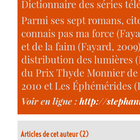
Dictionnaire des séries télé
Parmi ses sept romans, cito
connais pas ma force (Faya
et de la faim (Fayard, 2009)
distribution des lumières 
du Prix Thyde Monnier de l
2010 et Les Éphémérides (R
Voir en ligne :
http://stephan
Articles de cet auteur (2)