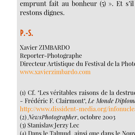
emprunt fait au bonheur (5) ». Et s’i
restons dignes.
P.-S.
Xavier ZIMBARDO
Reporter-Photographe
Directeur Artistique du Festival de la Pho
www.xavierzimbardo.com
(1) Cf. "Les véritables raisons de la dest
- Frédéric F. Clairmont",
Le Monde Diplom
http://www.dissident-media.org/infonucle
(2)
NewsPhotographer
, octobre 2003
(3) Stanislaw Jerzy Lec
(4) Dans le Talmud, ainsi que dans le Nou