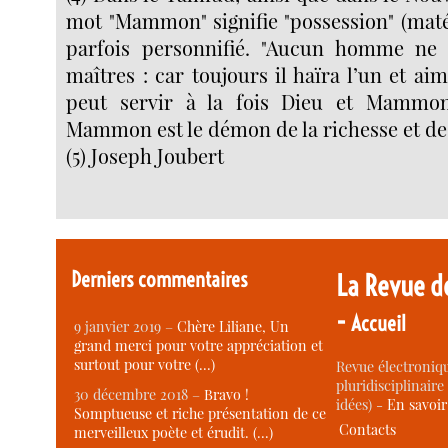
mot "Mammon" signifie "possession" (matéri
parfois personnifié. "Aucun homme ne 
maîtres : car toujours il haïra l’un et ai
peut servir à la fois Dieu et Mammon"
Mammon est le démon de la richesse et de 
(5) Joseph Joubert
Derniers commentaires
La Revue d
-
Accueil
9 janvier 2019 –
Chère Liliane, Un
grand merci pour votre appréciation et
surtout pour votre (…)
Revue électroniqu
pluridisciplinaire 
30 décembre 2018 –
Bravo !
idées) -
En savoi
Somptueuse et riche présentation de ce
Contacts
merveilleux poète et érudit. (…)