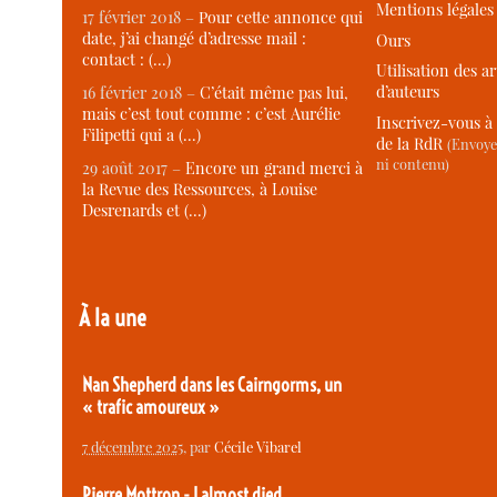
Mentions légales
17 février 2018 –
Pour cette annonce qui
date, j’ai changé d’adresse mail :
Ours
contact : (…)
Utilisation des ar
d’auteurs
16 février 2018 –
C’était même pas lui,
mais c’est tout comme : c’est Aurélie
Inscrivez-vous à 
Filipetti qui a (…)
de la RdR
(Envoye
ni contenu)
29 août 2017 –
Encore un grand merci à
la Revue des Ressources, à Louise
Desrenards et (…)
À la une
Nan Shepherd dans les Cairngorms, un
« trafic amoureux »
7 décembre 2025
, par
Cécile Vibarel
Pierre Mottron - I almost died