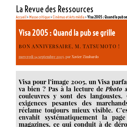
La Revue des Ressources
Accueil
>
Masse critique
>
Cinémas et Arts média
>
Visa 2005 : Quand la pub se 
Visa 2005 : Quand la pub se grille
BON ANNIVERSAIRE, M. TATSUMOTO !
mercredi 14 septembre 2005
, par
Xavier Zimbardo
Visa pour l’image 2005, un Visa parfai
va bien ? Pas à la lecture de
Photo s
couleuvres y sont des langoustes.
exigences pesantes des marchand
réclame toujours mieux visible. C’e
envahit systématiquement la page
magazines, ce qui conduit à de déro