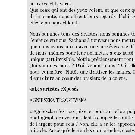
la justice et la vérité.
Que ceux qui ont des yeux voient, et que ceux qu
de la beauté, nous offrent leurs regards déchiré
effraie ou nous éblouit.
Nous sommes tous des artistes, nous sommes tou
l’enfance en nous. Sachons à nouveau nous mettr
que nous avons perdu avec une persévérance déri
de nous-mêmes pour leur permettre à eux aussi de 
unique part invisible, blottie précieusement tout a
Qui sommes-nous ? D’où venons-nous ? Où allo
nous connaître. Plutôt que d’attiser les haines
d’eau claire au cœur des brasiers de la colère.
￼Les artistes eXposés
AGNIESZKA TRACZEWSKA
« Agnieszka n’est pas juive, et pourtant elle a p
photographier avec un talent à couper le souffle 
de l’argent pour cela ? Non, elle a su les approc
miracle. Parce qu’elle a su les comprendre, c’est-