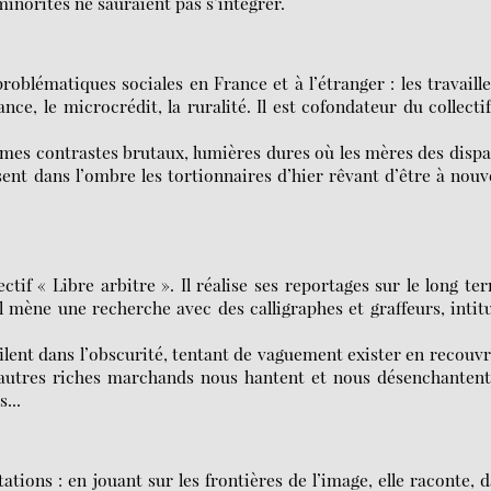
inorités ne sauraient pas s’intégrer.
roblématiques sociales en France et à l’étranger : les travaill
e, le microcrédit, la ruralité. Il est cofondateur du collecti
êmes contrastes brutaux, lumières dures où les mères des disp
sent dans l’ombre les tortionnaires d’hier rêvant d’être à nou
if « Libre arbitre ». Il réalise ses reportages sur le long te
 mène une recherche avec des calligraphes et graffeurs, intit
ilent dans l’obscurité, tentant de vaguement exister en recouv
’autres riches marchands nous hantent et nous désenchanten
...
tations : en jouant sur les frontières de l’image, elle raconte, 