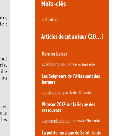
Mots-clés
oto,
•
Photsoc
te :
Articles de cet auteur
(20…)
Dernier baiser
chef
12 février 2016
, par
ris.
Xavier Zimbardo
ille
Les Seigneurs de l’Atlas sont des
. ou
bergers
4 juillet 2013
, par
Xavier Zimbardo
Photsoc 2012 sur la Revue des
e et
ressources
s le
 les
7 septembre 2012
, par
Xavier Zimbardo
La petite musique de Saint-Louis