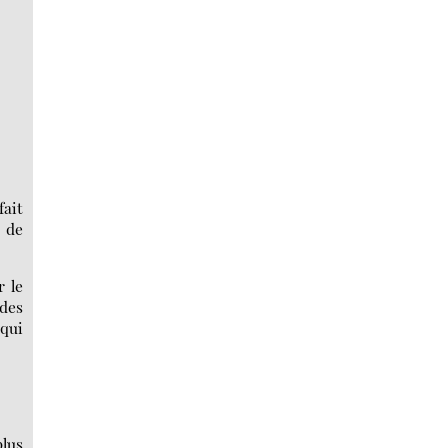
fait
 de
r le
 des
 qui
plus