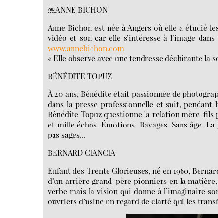
￼ANNE BICHON
Anne Bichon est née à Angers où elle a étudié les 
vidéo et son car elle s’intéresse à l’image dans t
www.annebichon.com
« Elle observe avec une tendresse déchirante la so
BÉNÉDITE TOPUZ
À 20 ans, Bénédite était passionnée de photograph
dans la presse professionnelle et suit, pendant
Bénédite Topuz questionne la relation mère-fils p
et mille échos. Émotions. Ravages. Sans âge. La p
pas sages...
BERNARD CIANCIA
Enfant des Trente Glorieuses, né en 1960, Bernard
d’un arrière grand-père pionniers en la matière, 
verbe mais la vision qui donne à l’imaginaire son
ouvriers d’usine un regard de clarté qui les trans