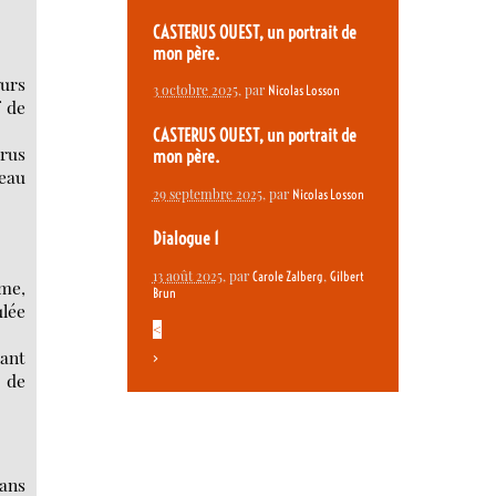
CASTERUS OUEST, un portrait de
mon père.
eurs
3 octobre 2025
, par
Nicolas Losson
f de
CASTERUS OUEST, un portrait de
arus
mon père.
veau
29 septembre 2025
, par
Nicolas Losson
Dialogue 1
13 août 2025
, par
,
Carole Zalberg
Gilbert
rme,
Brun
ulée
<
rant
>
t de
dans