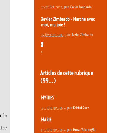
26 juillet 2012
, par
Xavier Zimbardo
Xavier Zimbardo - Marche avec
moi, ma joie !
27 février 2012
, par
Xavier Zimbardo
<
>
Articles de cette rubrique
(99…)
MYTHES
31 octobre 2025
, par
Kristof Guez
r le
MARIE
ntre
17 octobre 2025
, par
Murat Yakupoğlu