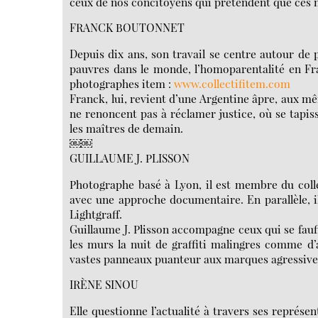
ceux de nos concitoyens qui prétendent que ces m
FRANCK BOUTONNET
Depuis dix ans, son travail se centre autour de p
pauvres dans le monde, l’homoparentalité en Franc
photographes item :
www.collectifitem.com
Franck, lui, revient d’une Argentine âpre, aux m
ne renoncent pas à réclamer justice, où se tapis
les maîtres de demain.
￼￼
GUILLAUME J. PLISSON
Photographe basé à Lyon, il est membre du collect
avec une approche documentaire. En parallèle, il
Lightgraff.
Guillaume J. Plisson accompagne ceux qui se fauf
les murs la nuit de graffiti malingres comme d
vastes panneaux puanteur aux marques agressives
IRÈNE SINOU
Elle questionne l’actualité à travers ses représen