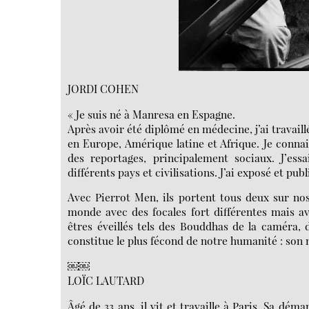
JORDI COHEN
« Je suis né à Manresa en Espagne.
Après avoir été diplômé en médecine, j’ai travai
en Europe, Amérique latine et Afrique. Je connai
des reportages, principalement sociaux. J’ess
différents pays et civilisations. J’ai exposé et pub
Avec Pierrot Men, ils portent tous deux sur nos
monde avec des focales fort différentes mais a
êtres éveillés tels des Bouddhas de la caméra, 
constitue le plus fécond de notre humanité : son 
￼￼
LOÏC LAUTARD
Âgé de 33 ans, il vit et travaille à Paris. Sa dé