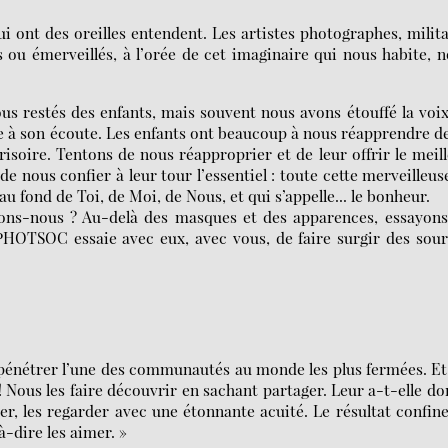
i ont des oreilles entendent. Les artistes photographes, milit
s ou émerveillés, à l’orée de cet imaginaire qui nous habite, 
s restés des enfants, mais souvent nous avons étouffé la voi
e à son écoute. Les enfants ont beaucoup à nous réapprendre d
soire. Tentons de nous réapproprier et de leur offrir le meil
nous confier à leur tour l’essentiel : toute cette merveilleus
u fond de Toi, de Moi, de Nous, et qui s’appelle... le bonheur.
ns-nous ? Au-delà des masques et des apparences, essayons
, PHOTSOC essaie avec eux, avec vous, de faire surgir des sou
u pénétrer l’une des communautés au monde les plus fermées. Et
! Nous les faire découvrir en sachant partager. Leur a-t-elle d
her, les regarder avec une étonnante acuité. Le résultat confin
à-dire les aimer. »