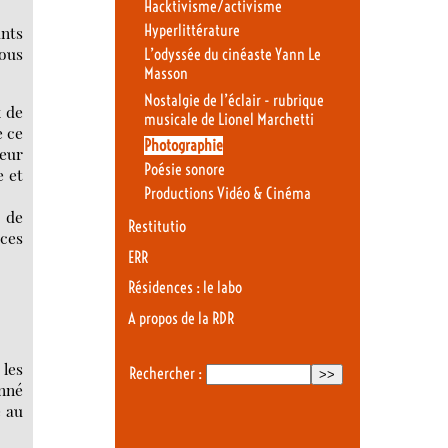
Hacktivisme/activisme
Hyperlittérature
ants
nous
L’odyssée du cinéaste Yann Le
Masson
Nostalgie de l’éclair - rubrique
x de
musicale de Lionel Marchetti
e ce
Photographie
leur
Poésie sonore
e et
Productions Vidéo & Cinéma
 de
Restitutio
rces
ERR
Résidences : le labo
A propos de la RDR
 les
Rechercher :
onné
e au