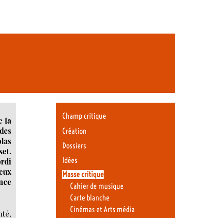
Champ critique
e la
 des
Création
las
Dossiers
set.
Idées
ordi
ieux
Masse critique
nce
Cahier de musique
Carte blanche
Cinémas et Arts média
nté,