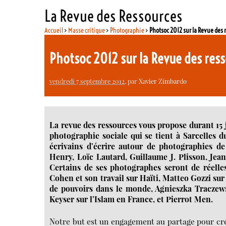
La Revue des Ressources
Accueil
>
Masse critique
>
Photographie
>
Photsoc 2012 sur la Revue des 
Photsoc 2012 sur la Revue des res
vendredi 7 septembre 2012
, par
Xavier Zimbardo
La revue des ressources vous propose durant 15 jo
photographie sociale qui se tient à Sarcelles 
écrivains d’écrire autour de photographies d
Henry, Loïc Lautard, Guillaume J. Plisson, Jea
Certains de ses photographes seront de réelles
Cohen et son travail sur Haïti, Matteo Gozzi sur 
de pouvoirs dans le monde, Agnieszka Traczew
Keyser sur l’Islam en France, et Pierrot Men.
Notre but est un engagement au partage pour créer