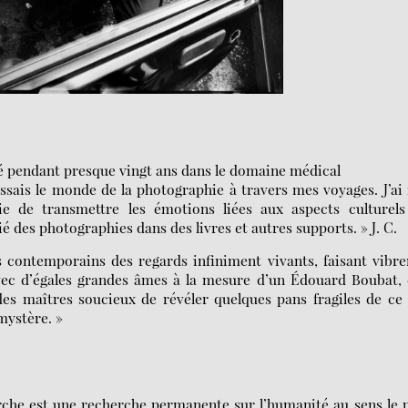
llé pendant presque vingt ans dans le domaine médical
ssais le monde de la photographie à travers mes voyages. J’ai 
aie de transmettre les émotions liées aux aspects culturels
lié des photographies dans des livres et autres supports. » J. C.
 contemporains des regards infiniment vivants, faisant vibre
vec d’égales grandes âmes à la mesure d’un Édouard Boubat,
des maîtres soucieux de révéler quelques pans fragiles de ce
mystère. »
marche est une recherche permanente sur l’humanité au sens le 