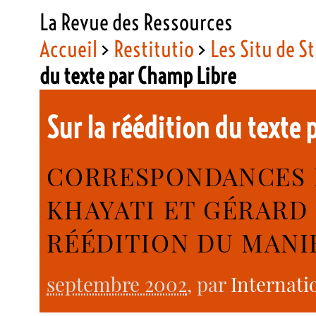
La Revue des Ressources
Accueil
>
Restitutio
>
Les Situ de S
du texte par Champ Libre
Sur la réédition du texte
CORRESPONDANCES 
KHAYATI ET GÉRARD 
RÉÉDITION DU MANI
septembre 2002
, par
Internati