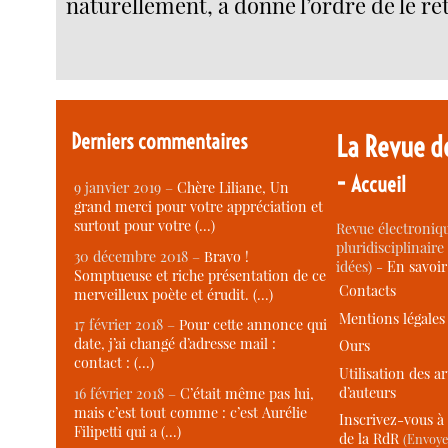
naturellement, a donné l’ordre de le ret
Derniers commentaires
La Revue d
-
Accueil
9 janvier 2019 –
Chère Liliane, Un
grand merci pour votre appréciation et
surtout pour votre (…)
Revue électroniqu
pluridisciplinaire 
30 décembre 2018 –
Bravo !
idées) -
En savoi
Somptueuse et riche présentation de ce
Contacts
merveilleux poète et érudit. (…)
Mentions légales
17 février 2018 –
Pour cette annonce qui
date, j’ai changé d’adresse mail :
Ours
contact : (…)
Utilisation des ar
d’auteurs
16 février 2018 –
C’était même pas lui,
mais c’est tout comme : c’est Aurélie
Inscrivez-vous à 
Filipetti qui a (…)
de la RdR
(Envoye