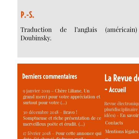
P.-S.
Traduction de l’anglais (américain
Doubinsky.
Derniers commentaires
La Revue d
-
Accueil
9 janvier 2019 –
Chère Liliane, Un
grand merci pour votre appréciation et
surtout pour votre (…)
Revue électroniqu
pluridisciplinaire 
30 décembre 2018 –
Bravo !
idées) -
En savoi
Somptueuse et riche présentation de ce
Contacts
merveilleux poète et érudit. (…)
Mentions légales
17 février 2018 –
Pour cette annonce qui