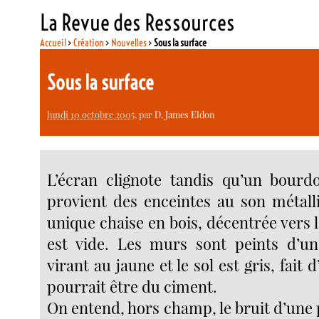
La Revue des Ressources
Accueil
>
Création
>
Nouvelles
>
Sous la surface
Sous la surface
lundi 10 octobre 2005
, par
D. James Eldon
L’écran clignote tandis qu’un bour
provient des enceintes au son métall
unique chaise en bois, décentrée vers la
est vide. Les murs sont peints d’un
virant au jaune et le sol est gris, fait
pourrait être du ciment.
On entend, hors champ, le bruit d’une 