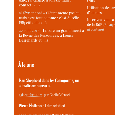
date, j’ai changé d’adresse mail :
Ours
contact : (…)
Utilisation des ar
d’auteurs
16 février 2018 –
C’était même pas lui,
mais c’est tout comme : c’est Aurélie
Inscrivez-vous à 
Filipetti qui a (…)
de la RdR
(Envoye
ni contenu)
29 août 2017 –
Encore un grand merci à
la Revue des Ressources, à Louise
Desrenards et (…)
À la une
Nan Shepherd dans les Cairngorms, un
« trafic amoureux »
7 décembre 2025
, par
Cécile Vibarel
Pierre Mottron - I almost died
23 novembre 2025
, par
Pierre Mottron