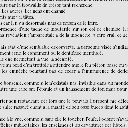
uré par la trouvaille du trésor tant recherché.
. Les autres. Les gens ont changé.
ts que j’ai tâtés.
car il n’y a désormais plus de raison de le faire.
 présence d’une tache de moutarde sur son col de chemise, il
 révélation s’apparentait à de la moquerie. A dire vrai, ce g
isais état d’une semblable découverte, la personne visée s’indig
ement senti le condiment ou le dentifrice mentholé.
 que permettait la vue, la sécurité.
ve au bord d’un trottoir à attendre que le feu piéton passe au v
e les empêche pourtant pas de céder à l’imprudence de défie
e bouscule, comme si je n’existais pas, invisible dans un mond
autre une tape sur l’épaule et un haussement de ton mais pou
erter son restaurant dès lors que je pouvais à présent me déle
e suite rassuré quant à la qualité de son osso bucco dont le goû
 à la vue, comme si sans elle le toucher, l’ouïe, l’odorat n’ava
fiches publicitaires, les enseignes et les devantures des hôtels,