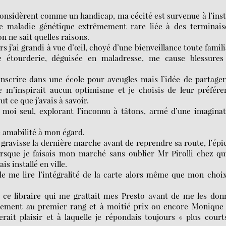
considèrent comme un handicap, ma cécité est survenue à l’ins
e maladie génétique extrêmement rare liée à des terminais
n ne sait quelles raisons.
lors j’ai grandi à vue d’œil, choyé d’une bienveillance toute famili
e étourderie, déguisée en maladresse, me cause blessures
scrire dans une école pour aveugles mais l’idée de partage
ne m’inspirait aucun optimisme et je choisis de leur préfére
 ce que j’avais à savoir.
moi seul, explorant l’inconnu à tâtons, armé d’une imaginat
e amabilité à mon égard.
gravisse la dernière marche avant de reprendre sa route, l’épi
rsque je faisais mon marché sans oublier Mr Pirolli chez qu
s installé en ville.
de me lire l’intégralité de la carte alors même que mon choi
 ce libraire qui me grattait mes Presto avant de me les don
quement au premier rang et à moitié prix ou encore Monique
ait plaisir et à laquelle je répondais toujours « plus court