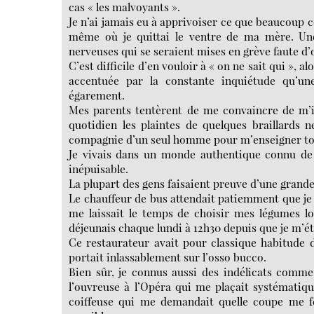
cas « les malvoyants ».
Je n’ai jamais eu à apprivoiser ce que beaucoup 
même où je quittai le ventre de ma mère. Un
nerveuses qui se seraient mises en grève faute d’o
C’est difficile d’en vouloir à « on ne sait qui », a
accentuée par la constante inquiétude qu’un
égarement.
Mes parents tentèrent de me convaincre de m’in
quotidien les plaintes de quelques braillards 
compagnie d’un seul homme pour m’enseigner tout
Je vivais dans un monde authentique connu de 
inépuisable.
La plupart des gens faisaient preuve d’une grand
Le chauffeur de bus attendait patiemment que je 
me laissait le temps de choisir mes légumes lo
déjeunais chaque lundi à 12h30 depuis que je m’étai
Ce restaurateur avait pour classique habitude 
portait inlassablement sur l’osso bucco.
Bien sûr, je connus aussi des indélicats comme
l’ouvreuse à l’Opéra qui me plaçait systémati
coiffeuse qui me demandait quelle coupe me fer