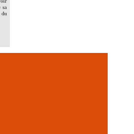
voir
e sa
s du