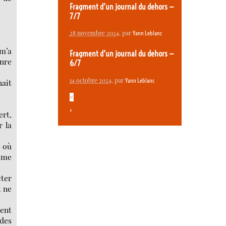
Fragment d’un journal du dehors —
7/7
28 novembre 2024
, par
Yann Leblanc
 m’a
Fragment d’un journal du dehors —
enre
6/7
14 octobre 2024
, par
Yann Leblanc
nait
<
>
ert,
r la
e où
r me
cter
t ne
ient
 des