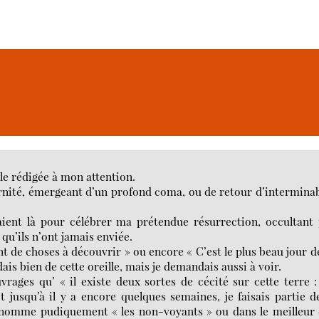
le rédigée à mon attention.
ernité, émergeant d’un profond coma, ou de retour d’intermina
ient là pour célébrer ma prétendue résurrection, occultant
qu’ils n’ont jamais enviée.
nt de choses à découvrir » ou encore « C’est le plus beau jour d
dais bien de cette oreille, mais je demandais aussi à voir.
rages qu’ « il existe deux sortes de cécité sur cette terre :
t jusqu’à il y a encore quelques semaines, je faisais partie d
énomme pudiquement « les non-voyants » ou dans le meilleur 