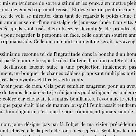
 mis en évidence de sorte à stimuler les yeux, à en mettre plei
tations devenues trop nombreuses. Et des yeux on peut dire que 
ste de voir se miroiter dans tant de regards le poids d’une 
on amoureuse ou d’une nostalgie de jeunesse fanée trop vite.
rnée qu’ils sont usés d’en observer davantage, de prendre d
 pour regarder la personne en face, celle dont un sourire am
 trop maussade. Celle qui un court moment ne serait pas aveug
pessimisme résonne tel de l’ingratitude dans la bouche d’un h
t parlé, comme lorsque le récit flatteur d’un film en tête d’aff
désillusion faisant suite à une projection finalement pas
sement, un bouquet de chaînes câblées proposant multiples opt
res larmoyantes et thrillers effrayants.
n’avoir peur de rien. Cela peut sembler saugrenu pour un ave
ue du temps de ma cécité je n’ai jamais pu distinguer les couleurs
lère car elle avait les mains bouillantes. J’évoquais le ciel 
inais que papa était bleu de maman lorsqu’il l’embrassait tendre
ais loin d’ignorer, c’est que le noir n’annonçait jamais rien de 
 noir, je ne désigne pas par là l’objet de ma vision précédem
it et avec elle, la perte de tous mes repères. Seul dans le noir