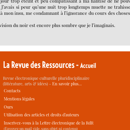
 jour trop éteint et peu compatissant à ma hantise de ne pou
 J’avais si peur qu’une nuit trop longtemps muette ne trahiss
n à mon insu, me condamnant à l’ignorance du cours des chose
 vision du noir est encore plus sombre que je l’imaginais.
La Revue des Ressources -
Accueil
Revue électronique culturelle pluridisciplinaire
(littérature, arts & idées) -
En savoir plus…
Contacts
Mentions légales
Ours
Utilisation des articles et droits d’auteurs
Inscrivez-vous à la Lettre électronique de la RdR
(Envoyez un mail vide, sans objet ni contenu)