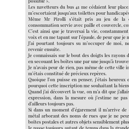
possible ».
Les navetteurs du bus 41 me cédaient leur place,
m’escortaient jusqu’aux toilettes pour handicapés
Même Mr Pirolli s’était pris au jeu de l
consommation servie avec paille et couvercle, co
C’est ainsi que je traversai la vie, constammen
voix et en me tapant sur l’épaule, de peur que je n
J’ai pourtant toujours su m’occuper de moi, n
revenir ensuite.
Je connaissais sur le bout des doigts les rayons 
en secouant les boîtes une par une jusqu’à trouv
Je n’avais peur de rien, pas même de cette ville 
m’étais constitué de précieux repères.
Quoique l’on puisse en penser, j’étais heureux et
pourquoi cette inscription me souhaitant la bienv
Quand j’ai découvert la vue, on m’a dit que j’allai
expression, dans la mesure où j’estime ne pas 
d’ailleurs toujours pas.
Si dans un moment d’égarement il m’arrive de
métal arborant des noms de rues que je ne peux
boîtes postales et autres objets sensiblement plus
Je passe toujours autant de temps dans la grande 