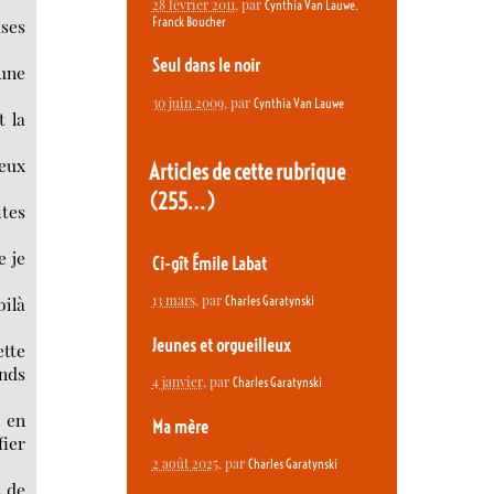
28 février 2011
, par
,
Cynthia Van Lauwe
Franck Boucher
uses
Seul dans le noir
une
30 juin 2009
, par
Cynthia Van Lauwe
t la
eux
Articles de cette rubrique
(255…)
ites
e je
Ci-gît Émile Labat
13 mars
, par
oilà
Charles Garatynski
Jeunes et orgueilleux
ette
ends
4 janvier
, par
Charles Garatynski
 en
Ma mère
fier
2 août 2025
, par
Charles Garatynski
s de