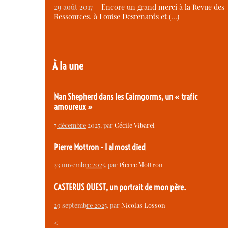
29 août 2017 –
Encore un grand merci à la Revue des
Ressources, à Louise Desrenards et (…)
À la une
Nan Shepherd dans les Cairngorms, un « trafic
amoureux »
7 décembre 2025
, par
Cécile Vibarel
Pierre Mottron - I almost died
23 novembre 2025
, par
Pierre Mottron
CASTERUS OUEST, un portrait de mon père.
29 septembre 2025
, par
Nicolas Losson
<