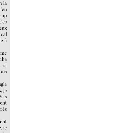
n la
j’en
trop
 Ces
eux
ical
le à
omme
iche
 si
ions
ugle
, je
gris
ment
très
ment
, je