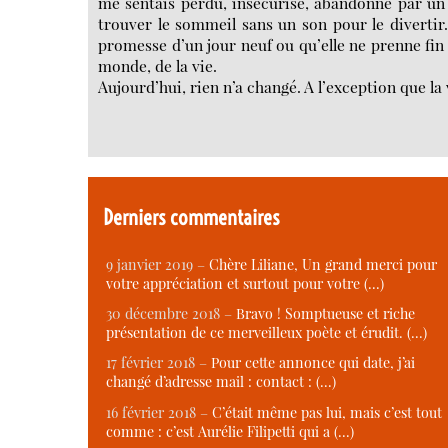
me sentais perdu, insécurisé, abandonné par un
trouver le sommeil sans un son pour le divertir.
promesse d’un jour neuf ou qu’elle ne prenne fi
monde, de la vie.
Aujourd’hui, rien n’a changé. A l’exception que la
Derniers commentaires
9 janvier 2019 –
Chère Liliane, Un grand merci pour
votre appréciation et surtout pour votre (…)
30 décembre 2018 –
Bravo ! Somptueuse et riche
présentation de ce merveilleux poète et érudit. (…)
17 février 2018 –
Pour cette annonce qui date, j’ai
changé d’adresse mail : contact : (…)
16 février 2018 –
C’était même pas lui, mais c’est tout
comme : c’est Aurélie Filipetti qui a (…)