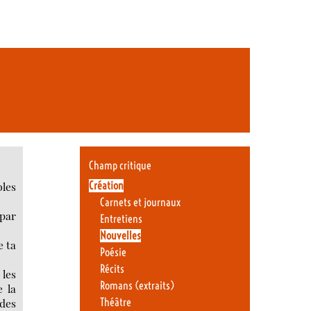
Champ critique
Création
bles
Carnets et journaux
 par
Entretiens
Nouvelles
e ta
Poésie
Récits
 les
Romans (extraits)
e la
des
Théâtre