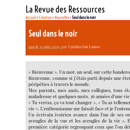
La Revue des Ressources
Accueil
>
Création
>
Nouvelles
>
Seul dans le noir
Seul dans le noir
mardi 30 juin 2009
, par
Cynthia Van Lauwe
« Bienvenue ». Un mot, un seul, sur cette bandero
Bienvenue, comme si j’étais parti depuis une ét
péripéties à travers le monde.
Mes parents, mes amis, mes collègues, tous éta
maladresse et quelques mots, 36 années d’une vie 
« Tu verras, ça va tout changer », « Tu as telleme
vie ». L’enthousiasme me faisait face et je l’enten
Un écrivain ivoirien avance dans l’un de ses ouv
aveugles de la vue et les aveugles de la vie ». E
première catégorie regroupant ceux que l’on d