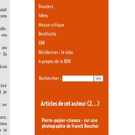
Dossiers
tant
ons
Idées
Masse critique
ale,
Restitutio
 ou
ERR
r au
Résidences : le labo
r la
A propos de la RDR
ion
Rechercher :
cier
i je
Articles de cet auteur
(2…)
x se
ner,
Pierre-papier-ciseaux - sur une
 ma
photographie de Franck Boucher
s si