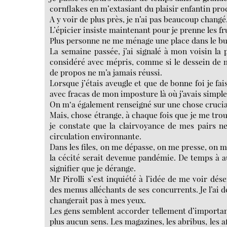
cornflakes en m’extasiant du plaisir enfantin proc
A y voir de plus près, je n’ai pas beaucoup changé
L’épicier insiste maintenant pour je prenne les frui
Plus personne ne me ménage une place dans le bus 
La semaine passée, j’ai signalé à mon voisin la
considéré avec mépris, comme si le dessein de ma
de propos ne m’a jamais réussi.
Lorsque j’étais aveugle et que de bonne foi je fa
avec fracas de mon imposture là où j’avais simpl
On m‘a également renseigné sur une chose cruciale
Mais, chose étrange, à chaque fois que je me trou
je constate que la clairvoyance de mes pairs n
circulation environnante.
Dans les files, on me dépasse, on me presse, on m
la cécité serait devenue pandémie. De temps à 
signifier que je dérange.
Mr Pirolli s’est inquiété à l’idée de me voir dés
des menus alléchants de ses concurrents. Je l’ai d
changerait pas à mes yeux.
Les gens semblent accorder tellement d’importance
plus aucun sens. Les magazines, les abribus, les af