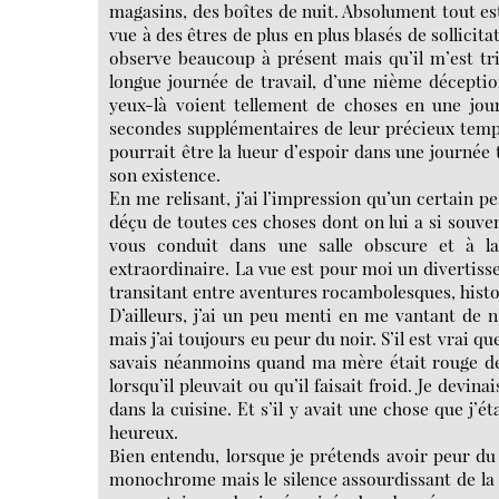
magasins, des boîtes de nuit. Absolument tout est
vue à des êtres de plus en plus blasés de sollici
observe beaucoup à présent mais qu’il m’est tri
longue journée de travail, d’une nième décepti
yeux-là voient tellement de choses en une jou
secondes supplémentaires de leur précieux temps
pourrait être la lueur d’espoir dans une journée
son existence.
En me relisant, j’ai l’impression qu’un certain 
déçu de toutes ces choses dont on lui a si souven
vous conduit dans une salle obscure et à la 
extraordinaire. La vue est pour moi un divertis
transitant entre aventures rocambolesques, histoi
D’ailleurs, j’ai un peu menti en me vantant de 
mais j’ai toujours eu peur du noir. S’il est vrai q
savais néanmoins quand ma mère était rouge de co
lorsqu’il pleuvait ou qu’il faisait froid. Je dev
dans la cuisine. Et s’il y avait une chose que j’ét
heureux.
Bien entendu, lorsque je prétends avoir peur du
monochrome mais le silence assourdissant de la nu