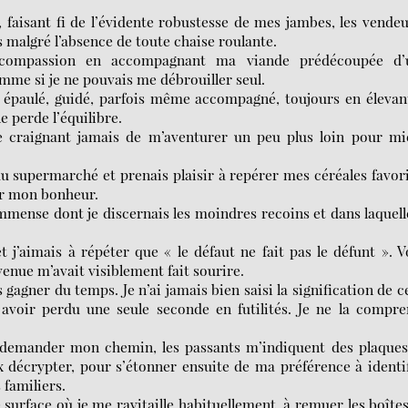
 faisant fi de l’évidente robustesse de mes jambes, les vende
 malgré l’absence de toute chaise roulante.
a compassion en accompagnant ma viande prédécoupée d’
mme si je ne pouvais me débrouiller seul.
t épaulé, guidé, parfois même accompagné, toujours en élevan
e perde l’équilibre.
e craignant jamais de m’aventurer un peu plus loin pour mi
du supermarché et prenais plaisir à repérer mes céréales favor
er mon bonheur.
immense dont je discernais les moindres recoins et dans laquell
 j’aimais à répéter que « le défaut ne fait pas le défunt ». V
enue m’avait visiblement fait sourire.
s gagner du temps. Je n’ai jamais bien saisi la signification de c
avoir perdu une seule seconde en futilités. Je ne la compr
 demander mon chemin, les passants m’indiquent des plaques
 décrypter, pour s’étonner ensuite de ma préférence à identi
 familiers.
surface où je me ravitaille habituellement, à remuer les boîte