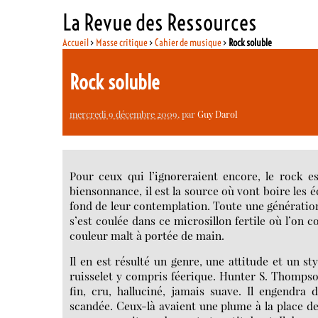
La Revue des Ressources
Accueil
>
Masse critique
>
Cahier de musique
>
Rock soluble
Rock soluble
mercredi 9 décembre 2009
, par
Guy Darol
Pour ceux qui l’ignoreraient encore, le rock es
biensonnance, il est la source où vont boire les 
fond de leur contemplation. Toute une génération
s’est coulée dans ce microsillon fertile où l’on 
couleur malt à portée de main.
Il en est résulté un genre, une attitude et un st
ruisselet y compris féerique. Hunter S. Thompso
fin, cru, halluciné, jamais suave. Il engendra
scandée. Ceux-là avaient une plume à la place des 