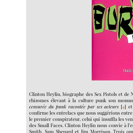
Clinton Heylin, biographe des Sex Pistols et de N
rhizomes élevant à la culture punk son monume
censurée du punk racontée par ses acteurs
[
4
]
et
confirme les entrelacs que nous suggérions ent
le premier conspirateur, celui qui insuffla les ve
des Small Faces. Clinton Heylin nous convie à l’es
Smith, Sam Shepard et Jim Morrison. Trois ombr