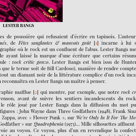
LESTER BANGS
es de poussière qui refusaient d’écrire en tapinois. L’auteu
ués
, de
Fêtes sanglantes & mauvais goût
[
1
]
incarne à lui s
graphie où le rock est un confluent de l’abus. Lester Bangs m
de ayant laissé la marque d’une écriture que certains résum
ule : r
ock critic gonzo
. Lester Bangs est bien issu de Hunte
 que le terme soit de Bill Cardoso), manière de rendre compt
tout un diamant noir de la littérature complice d’un rock inc
n reconnaîtra en Lester Bangs un maître à penser.
raphie mafflue
[
2
]
qui montre, par exemple, que notre
rock cr
venson, avant de suivre les sentiers incandescents du rock
r le rôle joué par Lester Bangs dans la diffusion du mot p
 figures : John Wayne dans Three Godfathers (1948), Frank Sin
k Zappa, avec « Flower Punk », sur
We’re Only In It For The M
Godfather » sur
Quadrophenia
(1973)… Mille silhouettes affluent
voie au voyou. Ce voyou, plus d’un en revendique la confect