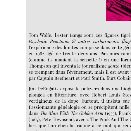
Tom Wolfe, Lester Bangs sont ces figures tigré
Psychotic Reactions
& autres carburateurs fling
l’expérience des limites comprise dans cette géo
en 1982 âgé de trente-deux ans. Parcours rapi
(comme ils manient la serpette !) en une form
Thompson qui inventa le journalisme
gonzo
(bien
se trempant dans l’événement, mais il est avant 
par Captain Beefheart et Patti Smith. Kurt Cobai
Jim DeRogatis exposa le polyvers dans une biog
plongea en littérature, avec Robert Louis Ste
vertigineux de la dope. Surtout, il insista su
Passionnante généalogie où se précipitent mille
dans
The Man With The Golden Arm
(1955), Fran
(1967), Pete Townsend, avec « The Punk And The 
lors que l’on cherche racine à ce mot qui ren