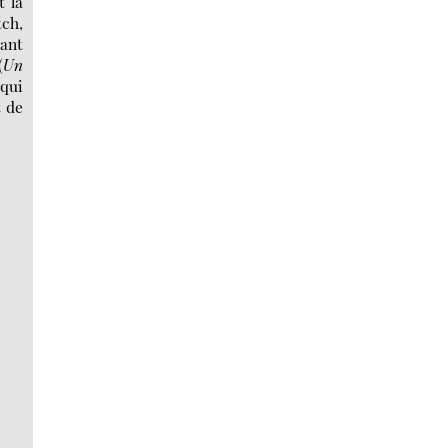
t la
ch,
tant
(
Un
qui
t de