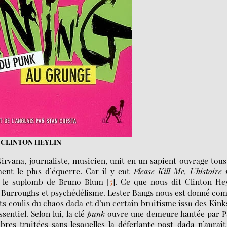
CLINTON HEYLIN
irvana, journaliste, musicien, unit en un sapient ouvrage tous
nt le plus d’équerre. Car il y eut
Please Kill Me, L’histoire
 le suplomb de Bruno Blum
[
5
]
. Ce que nous dit Clinton He
re Burroughs et psychédélisme. Lester Bangs nous est donné c
nts coulis du chaos dada et d’un certain bruitisme issu des Kink
sentiel. Selon lui, la clé
punk
ouvre une demeure hantée par Pa
es truitées sans lesquelles la déferlante post-dada n’aurai