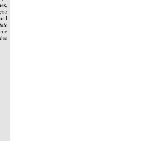
es,
 700
ard
late
mme
bles