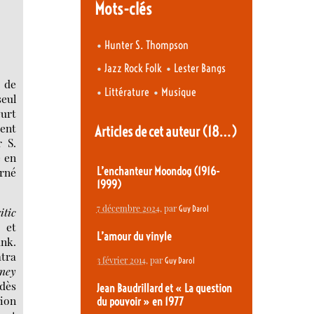
Mots-clés
•
Hunter S. Thompson
•
•
Jazz Rock Folk
Lester Bangs
r de
•
•
Littérature
Musique
eul
eurt
ent
Articles de cet auteur
(18…)
r S.
e en
arné
L’enchanteur Moondog (1916-
1999)
7 décembre 2024
, par
Guy Darol
itic
 et
L’amour du vinyle
unk.
atra
3 février 2014
, par
Guy Darol
oney
 dès
Jean Baudrillard et « La question
ion
du pouvoir » en 1977