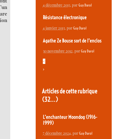
pont
4 décembre 2013
, par
Guy Darol
d’un
hare
Résistance électronique
sion
4 janvier 2013
, par
Guy Darol
Agathe Ze Bouse sort de l’enclos
30 novembre 2012
, par
Guy Darol
<
>
Articles de cette rubrique
(32…)
L’enchanteur Moondog (1916-
1999)
7 décembre 2024
, par
Guy Darol