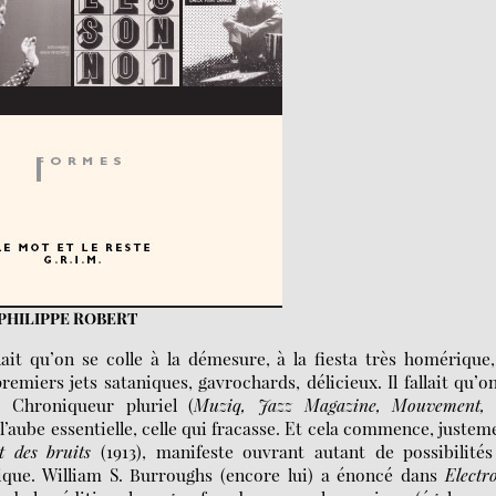
PHILIPPE ROBERT
lait qu’on se colle à la démesure, à la fiesta très homérique
remiers jets sataniques, gavrochards, délicieux. Il fallait qu’o
t. Chroniqueur pluriel (
Muziq, Jazz Magazine, Mouvement, 
 l’aube essentielle, celle qui fracasse. Et cela commence, justem
t des bruits
(1913), manifeste ouvrant autant de possibilité
ique. William S. Burroughs (encore lui) a énoncé dans
Electr