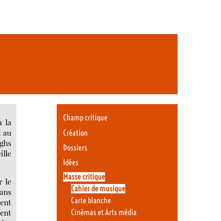
Champ critique
à la
t au
Création
ughs
Dossiers
ille
Idées
Masse critique
r le
Cahier de musique
sans
Carte blanche
ment
ient
Cinémas et Arts média