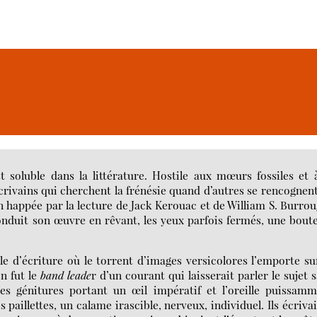
t soluble dans la littérature. Hostile aux mœurs fossiles et 
écrivains qui cherchent la frénésie quand d’autres se rencognen
 happée par la lecture de Jack Kerouac et de William S. Burro
conduit son œuvre en rêvant, les yeux parfois fermés, une boute
yle d’écriture où le torrent d’images versicolores l’emporte su
n fut le
band leade
r d’un courant qui laisserait parler le sujet 
 des génitures portant un œil impératif et l’oreille puissam
paillettes, un calame irascible, nerveux, individuel. Ils écriva