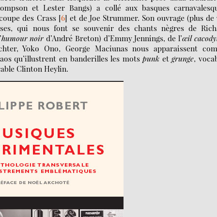
hompson et Lester Bangs) a collé aux basques carnavalesqu
 coupe des Crass
[
6
]
et de Joe Strummer. Son ouvrage (plus de
esses, qui nous font se souvenir des chants nègres de Rich
’
humour noir
d’André Breton) d’Emmy Jennings, de l’
œil cacody
Richter, Yoko Ono, George Maciunas nous apparaissent co
aos qu’illustrent en banderilles les mots
punk
et
grunge
, voca
able Clinton Heylin.