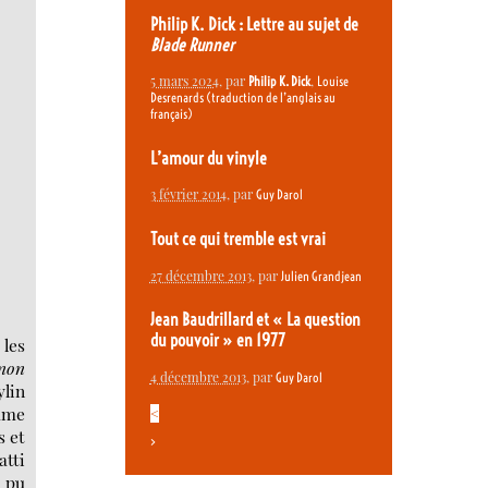
Philip K. Dick : Lettre au sujet de
Blade Runner
5 mars 2024
, par
,
Philip K. Dick
Louise
Desrenards (traduction de l’anglais au
français)
L’amour du vinyle
3 février 2014
, par
Guy Darol
Tout ce qui tremble est vrai
27 décembre 2013
, par
Julien Grandjean
Jean Baudrillard et « La question
du pouvoir » en 1977
 les
 non
4 décembre 2013
, par
Guy Darol
ylin
omme
<
s et
>
tti
t pu