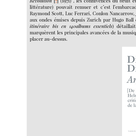
Revolution
[
7
]
(1971) , les connivences du bruit e
littérature) pouvait remuer et c’est l’embarc
Raymond Scott, Luc Ferrari, Conlon Nancarrow, 
aux ondes émises depuis Zurich par Hugo Ball
itinéraire bis en 140albums essentiels
) détailla
marquèrent les principales avancées de la musiqu
placer au-dessus.