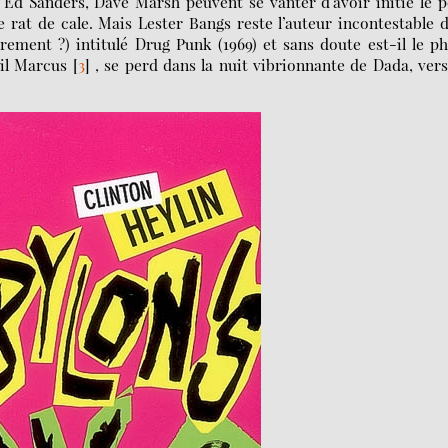
 Ed Sanders, Dave Marsh peuvent se vanter d’avoir initié le 
 rat de cale. Mais Lester Bangs reste l’auteur incontestable 
ement ?) intitulé Drug Punk (1969) et sans doute est-il le p
eil Marcus
[
3
]
, se perd dans la nuit vibrionnante de Dada, ver