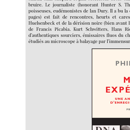
bruire. Le journaliste (honorant Hunter S. T
poisseuses, eudémonistes de Ian Dury. Il a bu la
pages) est fait de rencontres, heurts et car
Huelsenbeck et de la dérision noire (bien avant l
de Francis Picabia. Kurt Schwitters, Hans 
d’authentiques sourciers, émissaires fluos du ch
étudiés au microscope à balayage par l’immensur