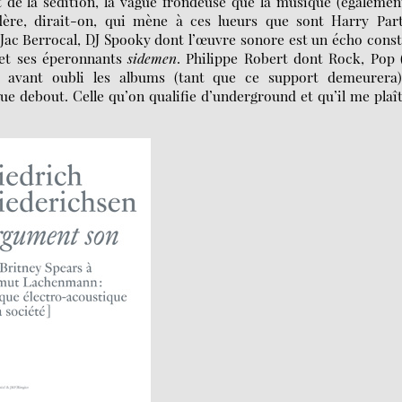
t de la sédition, la vague frondeuse que la musique (égalemen
adère, dirait-on, qui mène à ces lueurs que sont Harry Part
Jac Berrocal, DJ Spooky dont l’œuvre sonore est un écho cons
 et ses éperonnants
sidemen
. Philippe Robert dont Rock, Pop 
it avant oubli les albums (tant que ce support demeurera)
e debout. Celle qu’on qualifie d’underground et qu’il me plaî