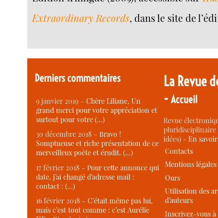
Extraordinary Records
, dans le site de l’éd
Derniers commentaires
La Revue d
-
Accueil
9 janvier 2019 –
Chère Liliane, Un
grand merci pour votre appréciation et
surtout pour votre (…)
Revue électroniqu
pluridisciplinaire 
30 décembre 2018 –
Bravo !
idées) -
En savoi
Somptueuse et riche présentation de ce
Contacts
merveilleux poète et érudit. (…)
Mentions légales
17 février 2018 –
Pour cette annonce qui
date, j’ai changé d’adresse mail :
Ours
contact : (…)
Utilisation des ar
d’auteurs
16 février 2018 –
C’était même pas lui,
mais c’est tout comme : c’est Aurélie
Inscrivez-vous à 