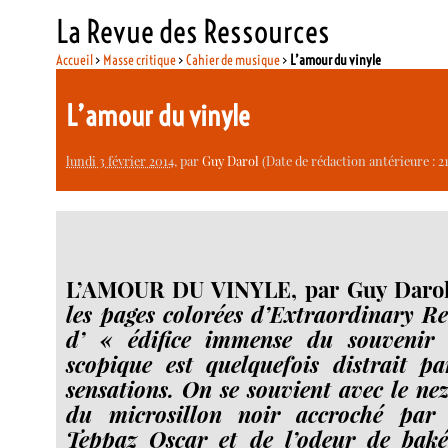
La Revue des Ressources
Accueil
>
Masse critique
>
Cahier de musique
>
L’amour du vinyle
L’amour du vinyle
lundi 3 février 2014
, par
Guy Darol
(Date de rédaction antérieure : 21
L’AMOUR DU VINYLE, par Guy Daro
les pages colorées d’Extraordinary Re
d’ « édifice immense du souvenir 
scopique est quelquefois distrait pa
sensations. On se souvient avec le ne
du microsillon noir accroché par
Teppaz Oscar et de l’odeur de bakél