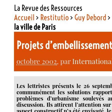
La Revue des Ressources
Accueil
>
Restitutio
>
Guy Debord
la ville de Paris
Projets d’embellissements
octobre 2002
, par
Internationa
Les lettristes présents le 26 septe
communément les solutions rapporté
problèmes d’urbanisme soulevés a
discussion. Ils attirent l’attention sur
aspect constructif n’a été envisagé, 