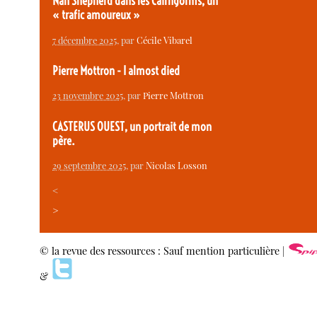
Nan Shepherd dans les Cairngorms, un
« trafic amoureux »
7 décembre 2025
, par
Cécile Vibarel
Pierre Mottron - I almost died
23 novembre 2025
, par
Pierre Mottron
CASTERUS OUEST, un portrait de mon
père.
29 septembre 2025
, par
Nicolas Losson
<
>
© la revue des ressources : Sauf mention particulière |
&