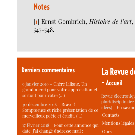
Notes
[
1
]
Ernst Gombrich,
Histoire de l’art
,
547-548.
Derniers commentaires
La Revue d
-
Accueil
9 janvier 2019 –
Chère Liliane, Un
grand merci pour votre appréciation et
surtout pour votre (…)
Revue électroniqu
pluridisciplinaire 
30 décembre 2018 –
Bravo !
idées) -
En savoi
Somptueuse et riche présentation de ce
Contacts
merveilleux poète et érudit. (…)
Mentions légales
17 février 2018 –
Pour cette annonce qui
date, j’ai changé d’adresse mail :
Ours