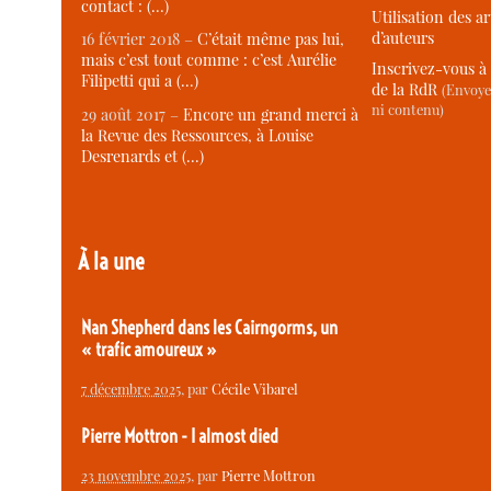
contact : (…)
Utilisation des ar
d’auteurs
16 février 2018 –
C’était même pas lui,
mais c’est tout comme : c’est Aurélie
Inscrivez-vous à 
Filipetti qui a (…)
de la RdR
(Envoye
ni contenu)
29 août 2017 –
Encore un grand merci à
la Revue des Ressources, à Louise
Desrenards et (…)
À la une
Nan Shepherd dans les Cairngorms, un
« trafic amoureux »
7 décembre 2025
, par
Cécile Vibarel
Pierre Mottron - I almost died
23 novembre 2025
, par
Pierre Mottron