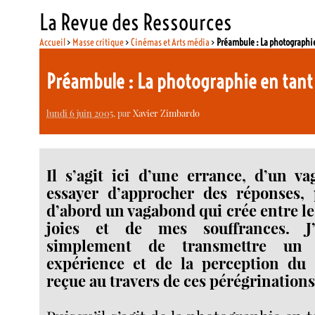
La Revue des Ressources
Accueil
>
Masse critique
>
Cinémas et Arts média
>
Préambule : La photographie
Préambule : La photographie en tant 
lundi 6 juin 2005
, par
Xavier Zimbardo
Il s’agit ici d’une errance, d’un v
essayer d’approcher des réponses, 
d’abord un vagabond qui crée entre l
joies et de mes souffrances. J’
simplement de transmettre un
expérience et de la perception du
reçue au travers de ces pérégrinations