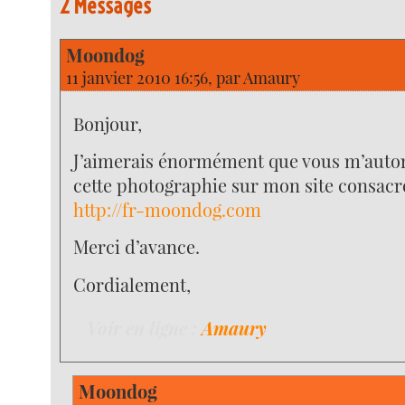
2 Messages
Moondog
11 janvier 2010 16:56, par
Amaury
Bonjour,
J’aimerais énormément que vous m’autori
cette photographie sur mon site consacr
http://fr-moondog.com
Merci d’avance.
Cordialement,
Voir en ligne :
Amaury
Moondog