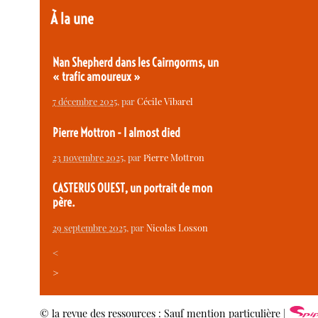
À la une
Nan Shepherd dans les Cairngorms, un
« trafic amoureux »
7 décembre 2025
, par
Cécile Vibarel
Pierre Mottron - I almost died
23 novembre 2025
, par
Pierre Mottron
CASTERUS OUEST, un portrait de mon
père.
29 septembre 2025
, par
Nicolas Losson
<
>
© la revue des ressources : Sauf mention particulière |