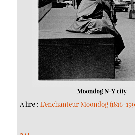
Moondog N-Y city
A lire :
L’enchanteur Moondog (1816-199