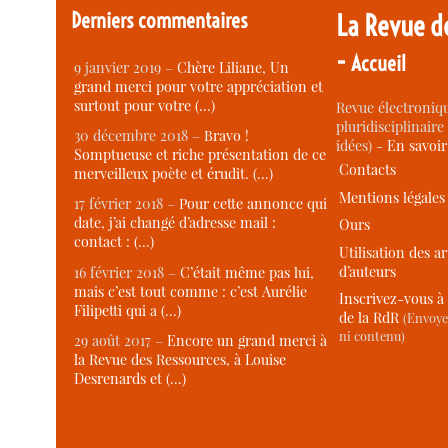
Derniers commentaires
La Revue d
-
Accueil
9 janvier 2019 –
Chère Liliane, Un
grand merci pour votre appréciation et
surtout pour votre (…)
Revue électroniqu
pluridisciplinaire 
30 décembre 2018 –
Bravo !
idées) -
En savoi
Somptueuse et riche présentation de ce
Contacts
merveilleux poète et érudit. (…)
Mentions légales
17 février 2018 –
Pour cette annonce qui
date, j’ai changé d’adresse mail :
Ours
contact : (…)
Utilisation des ar
d’auteurs
16 février 2018 –
C’était même pas lui,
mais c’est tout comme : c’est Aurélie
Inscrivez-vous à 
Filipetti qui a (…)
de la RdR
(Envoye
ni contenu)
29 août 2017 –
Encore un grand merci à
la Revue des Ressources, à Louise
Desrenards et (…)