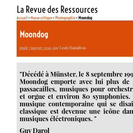
La Revue des Ressources
Accueil
>
Masse critique
>
Photographie
>
Moondog
Moondog
jeudi 7 janvier 2010
, par
Lesly Hamilton
"Décédé à Münster, le 8 septembre 199
Moondog emporte avec lui plus de
passacailles, musiques pour orchestr
et orgue et environ 80 symphonies. 
musique contemporaine qui se disai
classique est devenue une icône da
musiques éléctroniques. "
Guy Darol