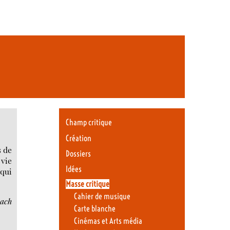
Champ critique
Création
s de
Dossiers
 vie
Idées
 qui
Masse critique
Cahier de musique
ach
Carte blanche
Cinémas et Arts média