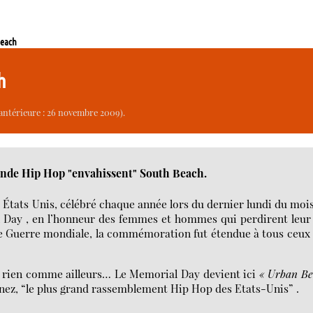
Beach
ch
antérieure : 26 novembre 2009).
nde Hip Hop "envahissent" South Beach.
 États Unis, célébré chaque année lors du dernier lundi du moi
 Day , en l’honneur des femmes et hommes qui perdirent leur
re Guerre mondiale, la commémoration fut étendue à tous ceux
t rien comme ailleurs… Le Memorial Day devient ici
« Urban Be
ez, “le plus grand rassemblement Hip Hop des Etats-Unis” .