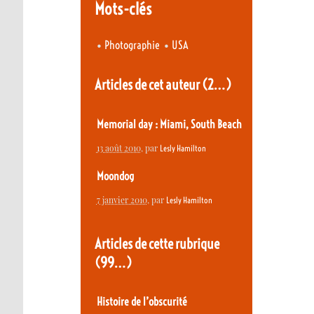
Mots-clés
•
•
Photographie
USA
Articles de cet auteur
(2…)
Memorial day : Miami, South Beach
13 août 2010
, par
Lesly Hamilton
Moondog
7 janvier 2010
, par
Lesly Hamilton
Articles de cette rubrique
(99…)
Histoire de l’obscurité