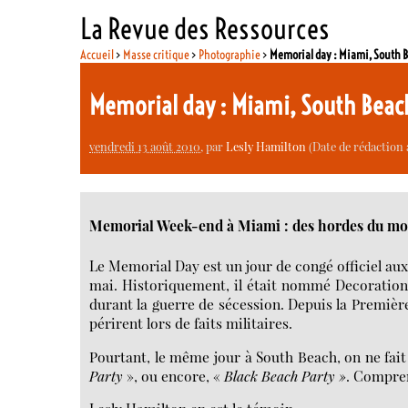
La Revue des Ressources
Accueil
>
Masse critique
>
Photographie
>
Memorial day : Miami, South 
Memorial day : Miami, South Bea
vendredi 13 août 2010
, par
Lesly Hamilton
(Date de rédaction 
Memorial Week-end à Miami : des hordes du mo
Le Memorial Day est un jour de congé officiel aux
mai. Historiquement, il était nommé Decoration
durant la guerre de sécession. Depuis la Premiè
périrent lors de faits militaires.
Pourtant, le même jour à South Beach, on ne fai
Party
», ou encore, «
Black Beach Party »
. Compren