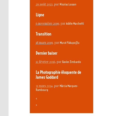
26 août 2021
, par
Nicolas Losson
Ligne
6 novembre 2019
, par
Adèle Marchetti
Transition
18 mars 2019
, par
Murat Yakupoğlu
Dernier baiser
12 février 2016
, par
Xavier Zimbardo
La Photographie éloquente de
James Goddard
31 mars 2014
, par
Márcia Marques-
Rambourg
<
>