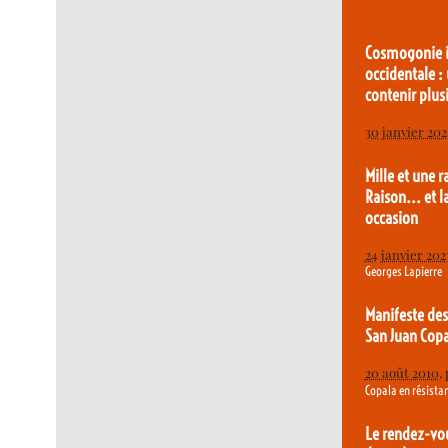
Cosmogonie i
occidentale :
contenir plu
30 janvier 202
Mille et une r
Raison... et 
occasion
24 janvier 202
Georges Lapierre
Manifeste de
San Juan Copa
20 août 2010
,
Copala en résista
Le rendez-vo