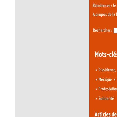
Résidences : le
A propos de la
Rechercher :
Mots-clé
•
Dissidence,
•
•
Mexique
•
Protestatio
•
Solidarité
Articles d