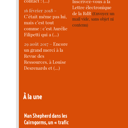
contact : (…)
Inscrivez-vous à la
Lettre électronique
16 février 2018 –
de la RdR
(Envoyez un
C’était même pas lui,
mail vide, sans objet ni
mais c’est tout
contenu)
comme : c’est Aurélie
Filipetti qui a (…)
29 août 2017 –
Encore
un grand merci à la
Revue des
Ressources, à Louise
Desrenards et (…)
À la une
Nan Shepherd dans les
Cairngorms, un « trafic