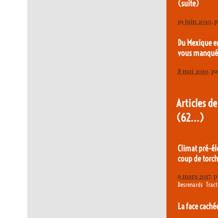
(suite)
19 juin 2010
, 
Du Mexique en
vous manqué 
8 mai 2010
, p
Articles de
(62…)
Climat pré-él
coup de torc
9 mars 2017
, 
,
Desrenards
Tract
La face caché