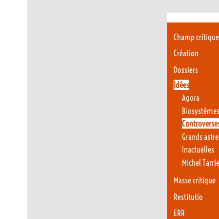
Champ critiqu
Création
Dossiers
Idées
Agora
Biosystèmes
Controverse
Grands astr
Inactuelles
Michel Tarri
Masse critique
Restitutio
ERR