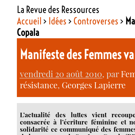
La Revue des Ressources
Accueil
>
Idées
>
Controverses
>
Ma
Copala
Manifeste des Femmes vai
vendredi 20 août 2010
, par
Fem
résistance
,
Georges Lapierre
L’actualité des luttes vient recoup
consacrée à l’écriture féminine et 
solidarité ce communiqué des femme