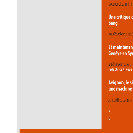
19 avril 2016
, 
Une critique 
bang
29 février 201
Et maintenant
Genève en Syr
2 février 2016
,
redactrice)
Pepe
Avignon, le s
une machine 
15 juillet 2015
,
<
>