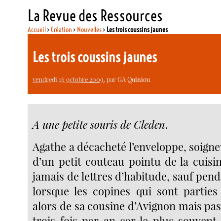
La Revue des Ressources
Accueil
>
Création
>
Nouvelles
>
Les trois coussins jaunes
Les trois coussins jaunes
vendredi 16 octobre 2009
, par
GA Quiniou
A une petite souris de Cleden
.
Agathe a décacheté l’enveloppe, soigne
d’un petit couteau pointu de la cuisin
jamais de lettres d’habitude, sauf pend
lorsque les copines qui sont parties 
alors de sa cousine d’Avignon mais pa
trois fois par an car le plus souvent 