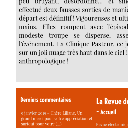
peu bruyant, désordonné... et sin
effectué deux fausses sorties de mani
départ est définitif ! Vigoureuses et ul
mains. Elles rompent avec l’épisod
modeste troupe se disperse, ass
l’événement. La Clinique Pasteur, ce 
sur un joli nuage très haut dans le ciel 
anthropologique !
Derniers commentaires
La Revue d
-
Accueil
9 janvier 2019 –
Chère Liliane, Un
grand merci pour votre appréciation et
surtout pour votre (…)
Revue électroniqu