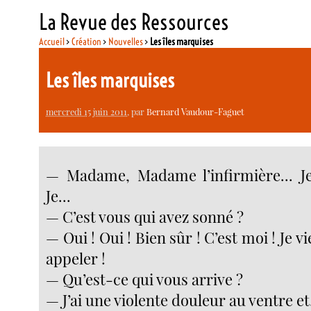
La Revue des Ressources
Accueil
>
Création
>
Nouvelles
>
Les îles marquises
Les îles marquises
mercredi 15 juin 2011
, par
Bernard Vaudour-Faguet
— Madame, Madame l’infirmière... Je
Je...
— C’est vous qui avez sonné ?
— Oui ! Oui ! Bien sûr ! C’est moi ! Je v
appeler !
— Qu’est-ce qui vous arrive ?
— J’ai une violente douleur au ventre et.