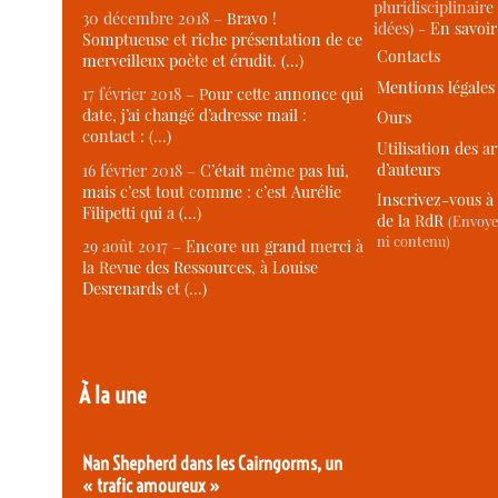
pluridisciplinaire 
30 décembre 2018 –
Bravo !
idées) -
En savoi
Somptueuse et riche présentation de ce
Contacts
merveilleux poète et érudit. (…)
Mentions légales
17 février 2018 –
Pour cette annonce qui
date, j’ai changé d’adresse mail :
Ours
contact : (…)
Utilisation des ar
d’auteurs
16 février 2018 –
C’était même pas lui,
mais c’est tout comme : c’est Aurélie
Inscrivez-vous à 
Filipetti qui a (…)
de la RdR
(Envoye
ni contenu)
29 août 2017 –
Encore un grand merci à
la Revue des Ressources, à Louise
Desrenards et (…)
À la une
Nan Shepherd dans les Cairngorms, un
« trafic amoureux »