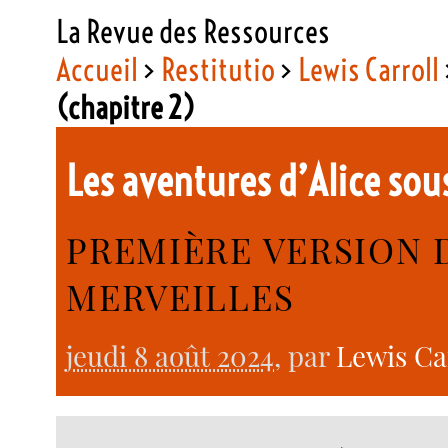
La Revue des Ressources
Accueil
>
Restitutio
>
Lewis Carroll
(chapitre 2)
Les aventures d’Alice sou
PREMIÈRE VERSION D
MERVEILLES
jeudi 8 août 2024
, par
Lewis Ca