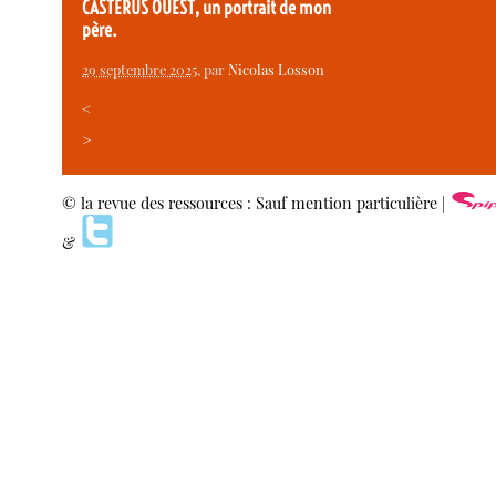
CASTERUS OUEST, un portrait de mon
père.
29 septembre 2025
, par
Nicolas Losson
<
>
© la revue des ressources : Sauf mention particulière |
&