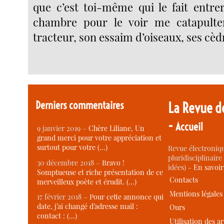
que c’est toi-même qui le fait entre
chambre pour le voir me catapulte
tracteur, son essaim d’oiseaux, ses cè
Derniers commentaires
La Revue d
-
Accueil
9 janvier 2019 –
Chère Liliane, Un
grand merci pour votre appréciation et
surtout pour votre (…)
Revue électroniqu
pluridisciplinaire 
30 décembre 2018 –
Bravo !
idées) -
En savoi
Somptueuse et riche présentation de ce
Contacts
merveilleux poète et érudit. (…)
Mentions légales
17 février 2018 –
Pour cette annonce qui
date, j’ai changé d’adresse mail :
Ours
contact : (…)
Utilisation des ar