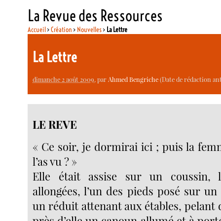
La Revue des Ressources
Accueil
>
Création
>
Nouvelles
>
La Lettre
La Lettre
dimanche 2 août 2009
, par
Ahmed Bengriche
(Date de rédaction ant
LE REVE
« Ce soir, je dormirai ici ; puis la f
l’as vu ? »
Elle était assise sur un coussin,
allongées, l’un des pieds posé sur un
un réduit attenant aux étables, pelant 
près d’elle un canoun allumé et à por