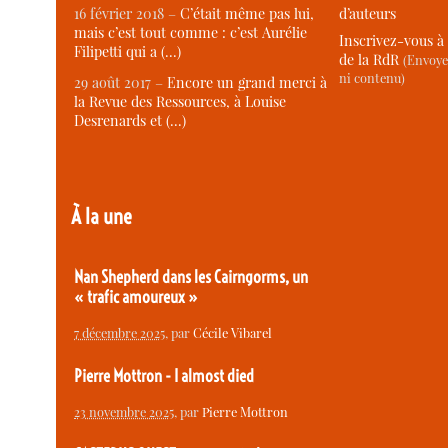
d’auteurs
16 février 2018 –
C’était même pas lui,
mais c’est tout comme : c’est Aurélie
Inscrivez-vous à 
Filipetti qui a (…)
de la RdR
(Envoye
ni contenu)
29 août 2017 –
Encore un grand merci à
la Revue des Ressources, à Louise
Desrenards et (…)
À la une
Nan Shepherd dans les Cairngorms, un
« trafic amoureux »
7 décembre 2025
, par
Cécile Vibarel
Pierre Mottron - I almost died
23 novembre 2025
, par
Pierre Mottron