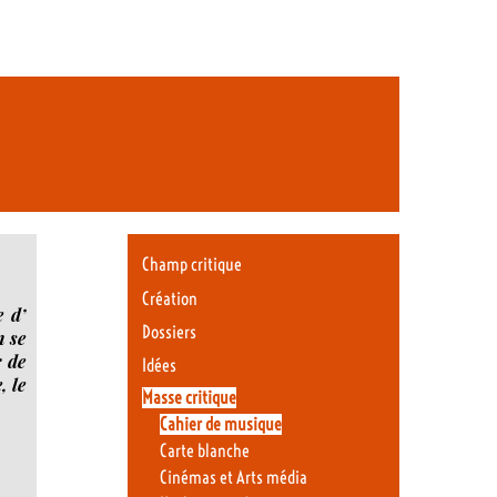
Champ critique
Création
e d’
Dossiers
n se
r de
Idées
, le
Masse critique
Cahier de musique
Carte blanche
Cinémas et Arts média