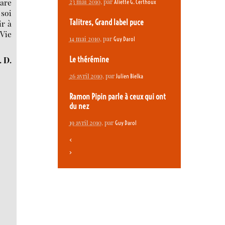
rare
23 mai 2010
, par
Aliette G. Certhoux
 soi
Talitres, Grand label puce
ir à
 Vie
14 mai 2010
, par
Guy Darol
Le thérémine
. D.
26 avril 2010
, par
Julien Bielka
Ramon Pipin parle à ceux qui ont
du nez
19 avril 2010
, par
Guy Darol
<
>