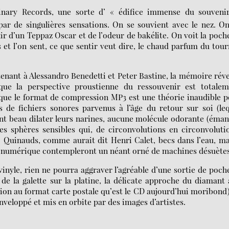
inary Records, une sorte d’ « édifice immense du souvenir
par de singulières sensations. On se souvient avec le nez. O
ir d’un Teppaz Oscar et de l’odeur de bakélite. On voit la poch
s et l’on sent, ce que sentir veut dire, le chaud parfum du tou
tenant à Alessandro Benedetti et Peter Bastine, la mémoire réve
ue la perspective proustienne du ressouvenir est totalem
que le format de compression MP3 est une théorie inaudible 
s de fichiers sonores parvenus à l’âge du retour sur soi (le
ont beau dilater leurs narines, aucune molécule odorante (éma
es sphères sensibles qui, de circonvolutions en circonvoluti
. Quinauds, comme aurait dit Henri Calet, becs dans l’eau, m
u numérique contempleront un néant orné de machines désuètes
inyle, rien ne pourra aggraver l’agréable d’une sortie de poch
de la galette sur la platine, la délicate approche du diamant
ction au format carte postale qu’est le CD aujourd’hui moribond
nveloppé et mis en orbite par des images d’artistes.