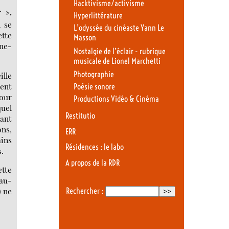
Hacktivisme/activisme
 »,
Hyperlittérature
n se
L’odyssée du cinéaste Yann Le
ette
Masson
rne-
Nostalgie de l’éclair - rubrique
musicale de Lionel Marchetti
Photographie
ille
ent
Poésie sonore
pour
Productions Vidéo & Cinéma
quel
Restitutio
nant
ons,
ERR
ains
Résidences : le labo
.
A propos de la RDR
ette
 au-
) ne
Rechercher :