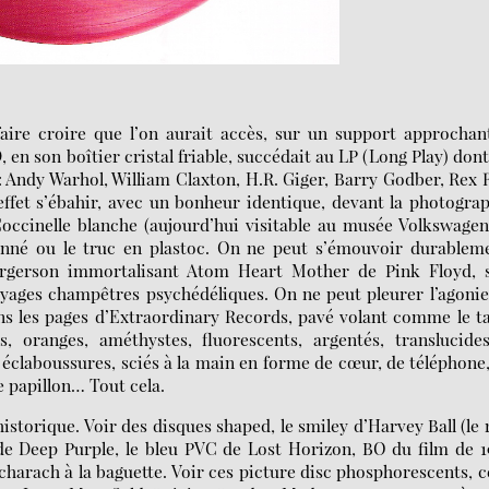
ire croire que l’on aurait accès, sur un support approchan
 en son boîtier cristal friable, succédait au LP (Long Play) dont
: Andy Warhol, William Claxton, H.R. Giger, Barry Godber, Rex 
ffet s’ébahir, avec un bonheur identique, devant la photogra
Coccinelle blanche (aujourd’hui visitable au musée Volkswage
tonné ou le truc en plastoc. On ne peut s’émouvoir durablem
orgerson immortalisant Atom Heart Mother de Pink Floyd, s
voyages champêtres psychédéliques. On ne peut pleurer l’agoni
dans les pages d’Extraordinary Records, pavé volant comme le t
, oranges, améthystes, fluorescents, argentés, translucide
, éclaboussures, sciés à la main en forme de cœur, de téléphone
e papillon… Tout cela.
torique. Voir des disques shaped, le smiley d’Harvey Ball (le 
 de Deep Purple, le bleu PVC de Lost Horizon, BO du film de 1
harach à la baguette. Voir ces picture disc phosphorescents, 