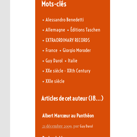
Mots-clés
•
Alessandro Benedetti
•
•
Allemagne
Éditions Taschen
•
EXTRAORDINARY RECORDS
•
•
France
Giorgio Moroder
•
•
Guy Darol
Italie
•
XXe siècle - XXth Century
•
XXIe siècle
Articles de cet auteur
(18…)
Albert Marcœur au Panthéon
21 décembre 2009
, par
Guy Darol