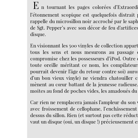
E
n tournant les pages colorées d’Extraord
l’étonnement scopique est quelquefois distrait 
rappelle du microsillon noir accroché par le saph
de Sgt. Pepper’s avec son décor de feu d’artifice
disque.
En visionnant les 500 vinyles de collection appar
tous les sens et nous mesurons au passage q
compromise chez les possesseurs d’iPod. Outre 
toute oreille méritant ce nom, les compilateur
pourrait devenir l’âge du retour contre soi) aur
d’un bon vieux vinyle) ne viendra chatouiller c
mènent au cœur battant de la jeunesse radieuse
moites au fond de poches vides, les amadoués d
Car rien ne remplacera jamais l’ampleur du son v
avec froissement de cellophane, l’enchâssement 
dessus du sillon. Rien (et surtout pas cette rédu
vaut un disque (oui, un disque !) précieusement e