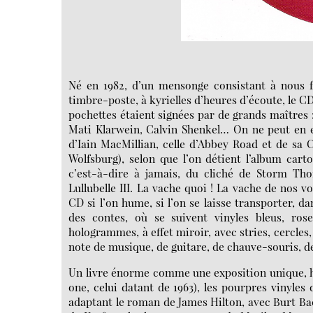
Né en 1982, d’un mensonge consistant à nous fa
timbre-poste, à kyrielles d’heures d’écoute, le CD,
pochettes étaient signées par de grands maîtres 
Mati Klarwein, Calvin Shenkel… On ne peut en e
d’Iain MacMillian, celle d’Abbey Road et de sa 
Wolfsburg), selon que l’on détient l’album car
c’est-à-dire à jamais, du cliché de Storm Th
Lullubelle III. La vache quoi ! La vache de nos 
CD si l’on hume, si l’on se laisse transporter, 
des contes, où se suivent vinyles bleus, roses
hologrammes, à effet miroir, avec stries, cercles
note de musique, de guitare, de chauve-souris, d
Un livre énorme comme une exposition unique, his
one, celui datant de 1963), les pourpres vinyles
adaptant le roman de James Hilton, avec Burt Bac