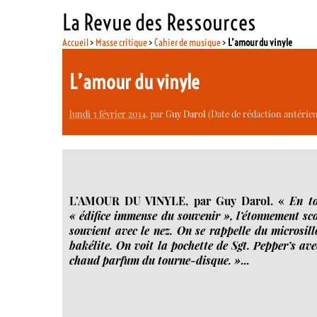
La Revue des Ressources
Accueil
>
Masse critique
>
Cahier de musique
>
L’amour du vinyle
L’amour du vinyle
lundi 3 février 2014
, par
Guy Darol
(Date de rédaction antérieur
L’AMOUR DU VINYLE, par Guy Darol. «
En to
« édifice immense du souvenir », l’étonnement sco
souvient avec le nez. On se rappelle du microsil
bakélite. On voit la pochette de Sgt. Pepper’s avec 
chaud parfum du tourne-disque. »
...