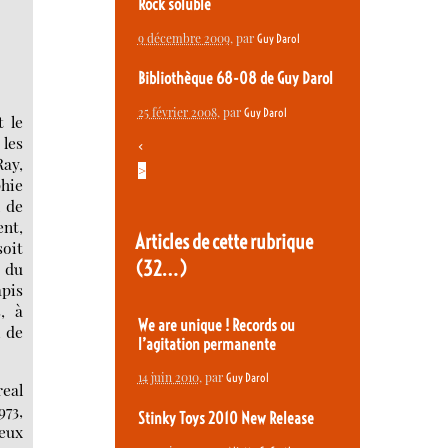
Rock soluble
9 décembre 2009
, par
Guy Darol
Bibliothèque 68-08 de Guy Darol
25 février 2008
, par
Guy Darol
t le
 les
<
Ray,
>
phie
n de
ent,
Articles de cette rubrique
oit
(32…)
e du
apis
s, à
We are unique ! Records ou
, de
l’agitation permanente
14 juin 2010
, par
Guy Darol
real
973,
Stinky Toys 2010 New Release
ceux