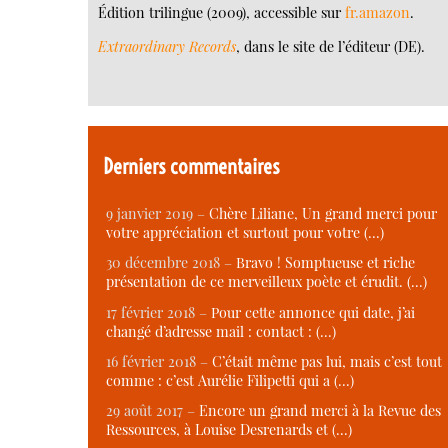
Édition trilingue (2009), accessible sur
fr.amazon
.
Extraordinary Records
, dans le site de l’éditeur (DE).
Derniers commentaires
9 janvier 2019 –
Chère Liliane, Un grand merci pour
votre appréciation et surtout pour votre (…)
30 décembre 2018 –
Bravo ! Somptueuse et riche
présentation de ce merveilleux poète et érudit. (…)
17 février 2018 –
Pour cette annonce qui date, j’ai
changé d’adresse mail : contact : (…)
16 février 2018 –
C’était même pas lui, mais c’est tout
comme : c’est Aurélie Filipetti qui a (…)
29 août 2017 –
Encore un grand merci à la Revue des
Ressources, à Louise Desrenards et (…)