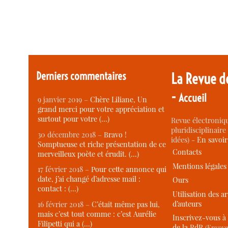
Derniers commentaires
La Revue d
-
Accueil
9 janvier 2019 –
Chère Liliane, Un
grand merci pour votre appréciation et
surtout pour votre (…)
Revue électroniqu
pluridisciplinaire 
30 décembre 2018 –
Bravo !
idées) -
En savoi
Somptueuse et riche présentation de ce
Contacts
merveilleux poète et érudit. (…)
Mentions légales
17 février 2018 –
Pour cette annonce qui
date, j’ai changé d’adresse mail :
Ours
contact : (…)
Utilisation des ar
d’auteurs
16 février 2018 –
C’était même pas lui,
mais c’est tout comme : c’est Aurélie
Inscrivez-vous à 
Filipetti qui a (…)
de la RdR
(Envoye