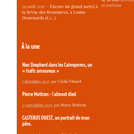
ni contenu)
29 août 2017 –
Encore un grand merci à
la Revue des Ressources, à Louise
Desrenards et (…)
À la une
Nan Shepherd dans les Cairngorms, un
« trafic amoureux »
7 décembre 2025
, par
Cécile Vibarel
Pierre Mottron - I almost died
23 novembre 2025
, par
Pierre Mottron
CASTERUS OUEST, un portrait de mon
père.