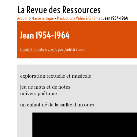
La Revue des Ressources
Accueil
>
Masse critique
>
Productions Vidéo & Cinéma
>
Jean 1954-1964
Jean 1954-1964
lundi 8 octobre 2007
, par
Judith Lesur
exploration textuelle et musicale
jeu de mots et de notes
univers poétique
un enfant né de la saillie d’un ours
Video
Player