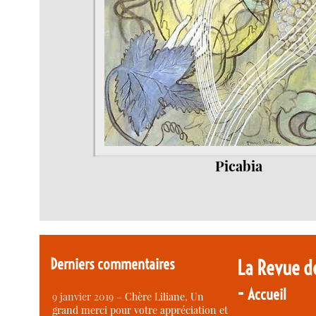
Picabia
Derniers commentaires
La Revue d
-
Accueil
9 janvier 2019 –
Chère Liliane, Un
grand merci pour votre appréciation et