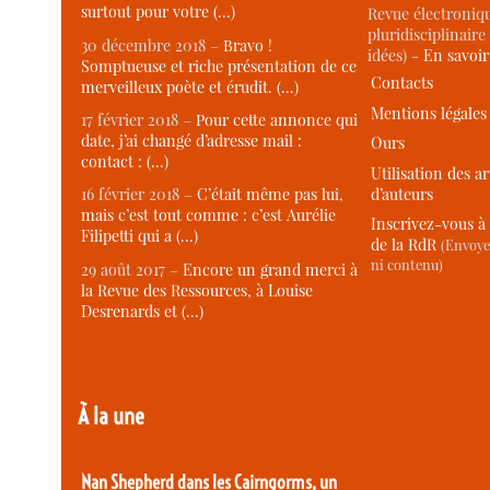
surtout pour votre (…)
Revue électroniqu
pluridisciplinaire 
30 décembre 2018 –
Bravo !
idées) -
En savoi
Somptueuse et riche présentation de ce
Contacts
merveilleux poète et érudit. (…)
Mentions légales
17 février 2018 –
Pour cette annonce qui
date, j’ai changé d’adresse mail :
Ours
contact : (…)
Utilisation des ar
d’auteurs
16 février 2018 –
C’était même pas lui,
mais c’est tout comme : c’est Aurélie
Inscrivez-vous à 
Filipetti qui a (…)
de la RdR
(Envoye
ni contenu)
29 août 2017 –
Encore un grand merci à
la Revue des Ressources, à Louise
Desrenards et (…)
À la une
Nan Shepherd dans les Cairngorms, un