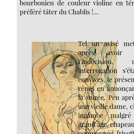
bourbonien de couleur violine en té
préféré tâter du Chablis !...
Tel un avisé met
après avoir l
l’indécision
interrogation s’é
convives, le présen
rênes en annonçan
la soirée. Peu aprè
une vieille dame, 
ingambe malgré
grand âge, chapeau
pomponnée, frisotté