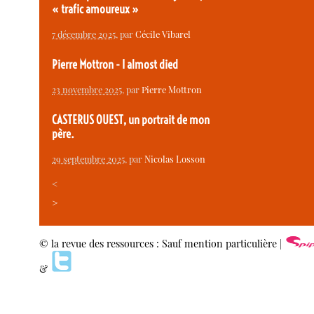
« trafic amoureux »
7 décembre 2025
, par
Cécile Vibarel
Pierre Mottron - I almost died
23 novembre 2025
, par
Pierre Mottron
CASTERUS OUEST, un portrait de mon
père.
29 septembre 2025
, par
Nicolas Losson
<
>
© la revue des ressources : Sauf mention particulière |
&