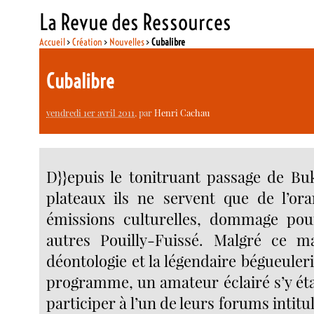
La Revue des Ressources
Accueil
>
Création
>
Nouvelles
>
Cubalibre
Cubalibre
vendredi 1er avril 2011
, par
Henri Cachau
D}}epuis le tonitruant passage de Bu
plateaux ils ne servent que de l’or
émissions culturelles, dommage pour
autres Pouilly-Fuissé. Malgré ce 
déontologie et la légendaire bégueuler
programme, un amateur éclairé s’y étai
participer à l’un de leurs forums intitulé