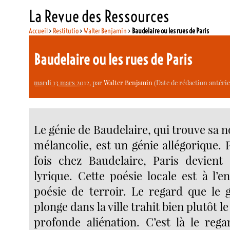
La Revue des Ressources
Accueil
>
Restitutio
>
Walter Benjamin
>
Baudelaire ou les rues de Paris
Baudelaire ou les rues de Paris
mardi 13 mars 2012
, par
Walter Benjamin
(Date de rédaction antérieur
Le génie de Baudelaire, qui trouve sa n
mélancolie, est un génie allégorique.
fois chez Baudelaire, Paris devient
lyrique. Cette poésie locale est à l’
poésie de terroir. Le regard que le g
plonge dans la ville trahit bien plutôt 
profonde aliénation. C’est là le rega