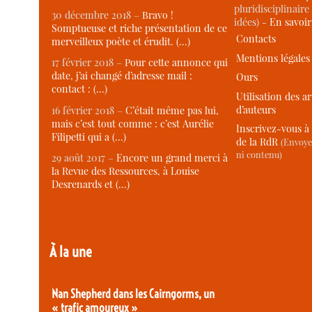
pluridisciplinaire 
30 décembre 2018 –
Bravo !
idées) -
En savoi
Somptueuse et riche présentation de ce
Contacts
merveilleux poète et érudit. (…)
Mentions légales
17 février 2018 –
Pour cette annonce qui
date, j’ai changé d’adresse mail :
Ours
contact : (…)
Utilisation des ar
d’auteurs
16 février 2018 –
C’était même pas lui,
mais c’est tout comme : c’est Aurélie
Inscrivez-vous à 
Filipetti qui a (…)
de la RdR
(Envoye
ni contenu)
29 août 2017 –
Encore un grand merci à
la Revue des Ressources, à Louise
Desrenards et (…)
À la une
Nan Shepherd dans les Cairngorms, un
« trafic amoureux »