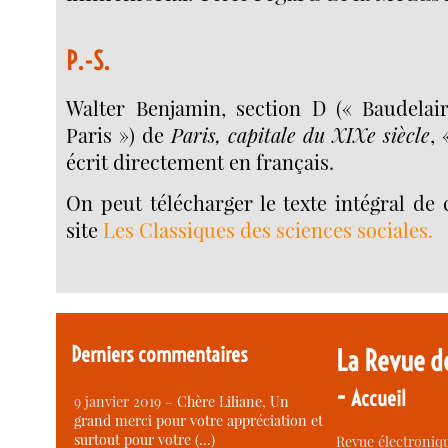
P.-S.
Walter Benjamin, section D (« Baudelai
Paris ») de
Paris, capitale du XIXe siècle
,
écrit directement en français.
On peut télécharger le texte intégral de 
site
Les Classiques des sciences sociales.
Derniers commentaires
La Revue d
-
Accueil
9 janvier 2019 –
Chère Liliane, Un
grand merci pour votre appréciation et
surtout pour votre (…)
Revue électroniqu