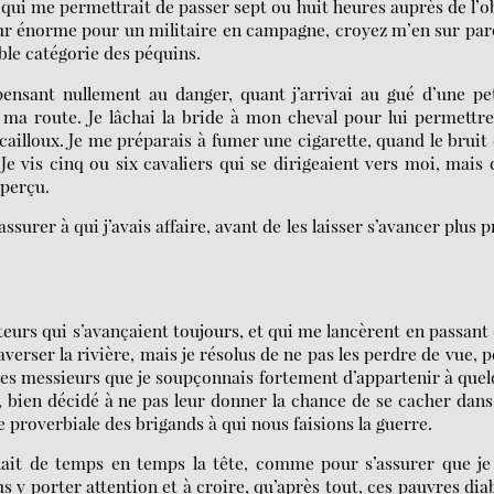
qui me permettrait de passer sept ou huit heures auprès de l’o
eur énorme pour un militaire en campagne, croyez m’en sur par
ible catégorie des péquins.
nsant nullement au danger, quant j’arrivai au gué d’une pet
r ma route. Je lâchai la bride à mon cheval pour lui permettr
e cailloux. Je me préparais à fumer une cigarette, quand le bruit
Je vis cinq ou six cavaliers qui se dirigeaient vers moi, mais 
aperçu.
urer à qui j’avais affaire, avant de les laisser s’avancer plus p
urs qui s’avançaient toujours, et qui me lancèrent en passant
averser la rivière, mais je résolus de ne pas les perdre de vue, 
ces messieurs que je soupçonnais fortement d’appartenir à que
, bien décidé à ne pas leur donner la chance de se cacher dans
e proverbiale des brigands à qui nous faisions la guerre.
nait de temps en temps la tête, comme pour s’assurer que je
us y porter attention et à croire, qu’après tout, ces pauvres dia