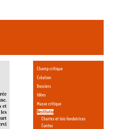
Champ critique
Création
Dossiers
rée
Idées
ne.
Masse critique
s et
 les
Restitutio
ourt
Chartes et lois fondatrices
ervi
Contes