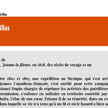
rillas
illas
e de
n,
Jeanne la fileuse
, en 1878, des récits de voyage et un
tre 1862 et 1867, une expédition au Mexique, qui s’est avé
eunes Canadiens-français, s’est enrôlé pour cette campag
colonel Dupin chargée de réprimer les activités des guérilléro
ermission, s’enfonce en solitaire en territoire contrôlé par
nita, l’élue de son cœur. Faisant fi de sa témérité, dans un c
ans laquelle sa vie n’a tenu qu’à un fil et où le hasard a bien s