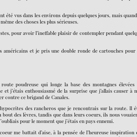
nt été vus dans les environs depuis quelques jours, mais quan
—même des choses les plus sérieuses.
ristes, pour avoir l’ineffable plaisir de contempler pendant quel
ers américains et je pris une double ronde de cartouches pou
la route poudreuse qui longe la base des montagnes élevées 
 et j’étais enthousiasmé de la surprise que j’allais causer à
er contre ce brigand de Canales.
ypocrites des rancheros que je rencontrais sur la route. Il é
bout des lèvres, tandis que dans leurs coeurs, ils nous vouaie
 j’oubliais pour le moment que j’étais en pays ennemi.
e coeur me battait d’aise, à la pensée de l’heureuse inspiration