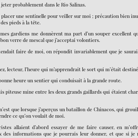
jeter probablement dans le Rio Salinas.
placer une sentinelle pour veiller sur moi ; précaution bien inu
des pieds à la tête.
x, mes gardiens me donnèrent ma part d’un souper excellent qu
bon verre de mescal que j’acceptai volontiers.
tendait faire de moi, on répondit invariablement que je saurai
, lecteur, l’heure qui m’apprendrait le sort qui m’était destiné
bonne heure un sentier qui conduisait à la grande route.
isais piteuse mine entre les deux grands gaillards qui étaient cha
n’est que lorsque j’aperçus un bataillon de Chinacos, qui grouil
ndre ce qu’on voulait de moi.
ristes allaient d’abord essayer de me faire causer, en m’off
es informations que je pourrais leur donner, et que si je 