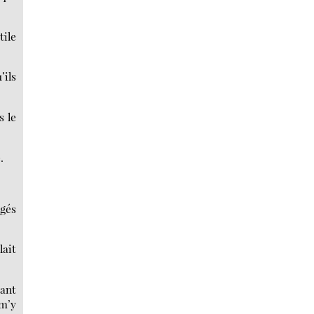
tile
’ils
s le
.
rgés
lait
rant
m’y