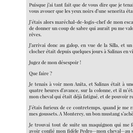
Puisque j’ai tant fait que de vous dire que je ten
vous avouer que les yeux noirs d’une senorita éta
J’étais alors maréchal-de-logis-chef de mon esc
de donner un coup de sabre qui aurait pu me valoi
rêves.
J’arrivai donc au galop, en vue de la Silla, et u
clocher était depuis quelques jours à Salinas en v
Jugez de mon désespoir !
Que faire ?
Je tenais à voir mon Anita, et Salinas était à u
quatre heures d’avance, sur la colonne, et il m’ét
mon cheval qui était déjà fatigué, et de pouvoir
J’étais furieux de ce contretemps, quand je me r
mes goussets. A Monterey, un bon mustang s’achè
Je trouvai tout de suite un maquignon qui me f
avoir confié mon fidèle Pedro—mon cheval—au so