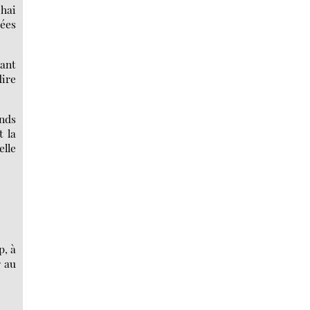
chai
rées
vant
dire
ends
t la
elle
p, à
r au