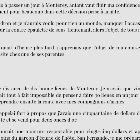
ais à passer un jour à Monterey, autant vaut finir ma confidence
ient pour beaucoup dans cette décision prise à la hâte.
adron et je n’aurais voulu pour rien au monde, manquer l’occa
r la contre épaulette de sous-lieutenant, alors l’objet de tous
n quart d’heure plus tard, j’apprenais que l’objet de ma cours
isite chez une de ses parentes.
ne distance de dix bonne lieues de Monterey. Je n’avais que vi
ait tout à fait impossible de penser à faire 30 lieues en un jour
 reprendre ensuite la route avec mes compagnons d’armes.
appelai fort à propos que j’avais une cinquantaine de dollars 
te et se vend pour deux onces d’or.
ournit une monture respectable pour vingt-cinq dollars et a
ins du garçon d’écurie de l’hôtel San Fernando, je me prépar