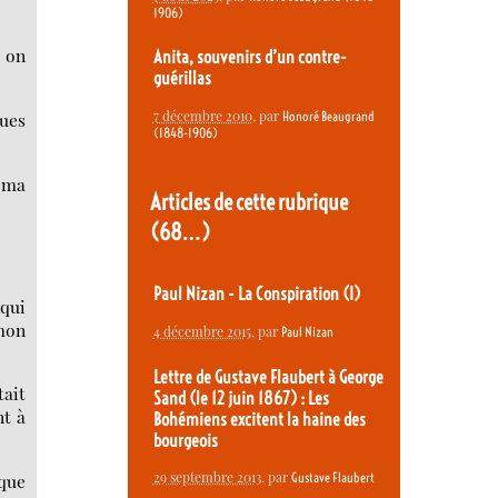
1906)
d on
Anita, souvenirs d’un contre-
guérillas
7 décembre 2010
, par
Honoré Beaugrand
ques
(1848-1906)
r ma
Articles de cette rubrique
(68…)
Paul Nizan - La Conspiration (I)
qui
 mon
4 décembre 2015
, par
Paul Nizan
Lettre de Gustave Flaubert à George
tait
Sand (le 12 juin 1867) : Les
nt à
Bohémiens excitent la haine des
bourgeois
29 septembre 2013
, par
 que
Gustave Flaubert