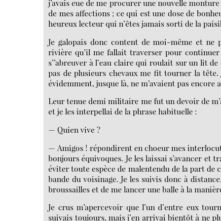
j’avais eue de me procurer une nouvelle monture 
de mes affections ; ce qui est une dose de bonh
heureux lecteur qui n’êtes jamais sorti de la pais
Je galopais donc content de moi-même et ne pe
rivière qu’il me fallait traverser pour continue
s’’abreuver à l’eau claire qui roulait sur un lit d
pas de plusieurs chevaux me fit tourner la tête. 
évidemment, jusque là, ne m’avaient pas encore 
Leur tenue demi militaire me fut un devoir de m’ass
et je les interpellai de la phrase habituelle :
— Quien vive ?
— Amigos ! répondirent en choeur mes interlocute
bonjours équivoques. Je les laissai s’avancer et tr
éviter toute espèce de malentendu de la part de 
bande du voisinage. Je les suivis donc à distance
broussailles et de me lancer une balle à la manièr
Je crus m’apercevoir que l’un d’entre eux tour
suivais toujours, mais j’en arrivai bientôt à ne pl