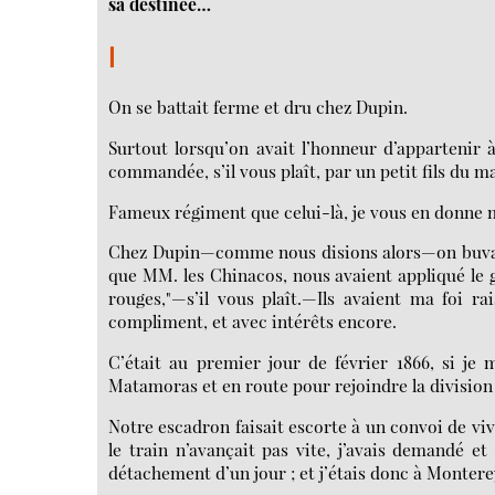
sa destinée…
I
On se battait ferme et dru chez Dupin.
Surtout lorsqu’on avait l’honneur d’appartenir
commandée, s’il vous plaît, par un petit fils du m
Fameux régiment que celui-là, je vous en donne m
Chez Dupin—comme nous disions alors—on buvait sec
que MM. les Chinacos, nous avaient appliqué le g
rouges,"—s’il vous plaît.—Ils avaient ma foi r
compliment, et avec intérêts encore.
C’était au premier jour de février 1866, si je
Matamoras et en route pour rejoindre la division
Notre escadron faisait escorte à un convoi de vi
le train n’avançait pas vite, j’avais demandé 
détachement d’un jour ; et j’étais donc à Monte