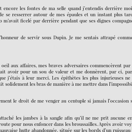
t encore les fontes de ma selle quand j’entendis derrière moi
rde se resserrer autour de mes épaules et un instant plus tar
co m’avait ficelé par derrière pendant que ses dignes compag
t l’honneur de servir sous Dupin. Je me sentais attrapé comm
n oeil aux affaires, mes braves adversaires commencèrent pa
ait avoir pour un sou de valeur et me donnèrent, par ci, par
e j’étais à leur merci. Les épithètes les plus injurieuses n
it solidement les bras de manière à me mettre dans l’impossibi
ement le droit de me venger au centuple si jamais l’occasion 
taché les jambes à la sangle afin qu’il ne me prit aucune e
route pour nous enfoncer dans les broussailles. Après avoir vo
auvaise hutte abandonnée, située sur les bords d’un ruisseau