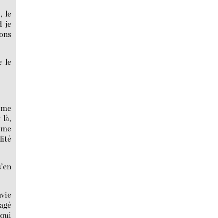
, le
d je
nons
e le
r me
 là,
e me
lité
s’en
nvie
yagé
 qui