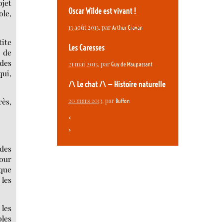
bjet
Oscar Wilde est vivant !
ole,
13 août 2013
, par
Arthur Cravan
ite
Les Caresses
e de
 des
21 mai 2013
, par
Guy de Maupassant
qui,
/\ Le chat /\ — Histoire naturelle
rès,
20 mars 2013
, par
Buffon
<
>
 des
pour
lque
 les
 les
bles