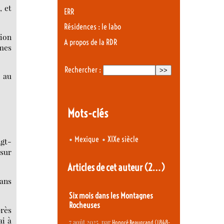
, et
ERR
Résidences : le labo
sion
A propos de la RDR
 mes
Rechercher :
e au
Mots-clés
•
•
Mexique
XIXe siècle
ngt-
 sur
Articles de cet auteur
(2…)
dans
Six mois dans les Montagnes
Rocheuses
près
ai à
7 août 2025
, par
Honoré Beaugrand (1848-