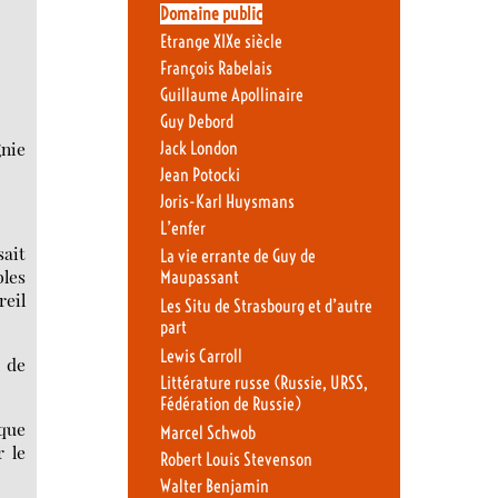
Domaine public
Etrange XIXe siècle
François Rabelais
Guillaume Apollinaire
Guy Debord
gnie
Jack London
Jean Potocki
Joris-Karl Huysmans
L’enfer
sait
La vie errante de Guy de
bles
Maupassant
reil
Les Situ de Strasbourg et d’autre
part
Lewis Carroll
t de
Littérature russe (Russie, URSS,
Fédération de Russie)
 que
Marcel Schwob
r le
Robert Louis Stevenson
Walter Benjamin