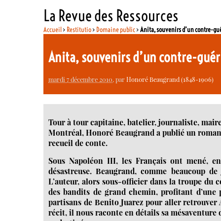
La Revue des Ressources
Accueil
>
Restitutio
>
Domaine public
>
Anita, souvenirs d’un contre-gué
Anita, souvenirs d’un contre-guér
mardi 7 décembre 2010
, par
Honoré Beaugrand (1848-1906)
Tour à tour capitaine, batelier, journaliste, mair
Montréal, Honoré Beaugrand a publié un roma
recueil de conte.
Sous Napoléon III, les Français ont mené, en
désastreuse. Beaugrand, comme beaucoup de j
L’auteur, alors sous-officier dans la troupe du 
des bandits de grand chemin, profitant d’une p
partisans de Benito Juarez pour aller retrouver A
récit, il nous raconte en détails sa mésaventure d