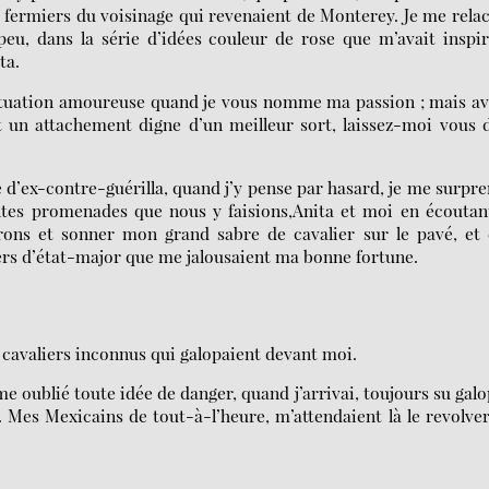
s fermiers du voisinage qui revenaient de Monterey. Je me rela
eu, dans la série d’idées couleur de rose que m’avait inspi
ta.
atuation amoureuse quand je vous nomme ma passion ; mais a
 un attachement digne d’un meilleur sort, laissez-moi vous 
le d’ex-contre-guérilla, quand j’y pense par hasard, je me surpr
ntes promenades que nous y faisions,Anita et moi en écoutan
ons et sonner mon grand sabre de cavalier sur le pavé, et 
ers d’état-major que me jalousaient ma bonne fortune.
 cavaliers inconnus qui galopaient devant moi.
me oublié toute idée de danger, quand j’arrivai, toujours su galo
. Mes Mexicains de tout-à-l’heure, m’attendaient là le revolve