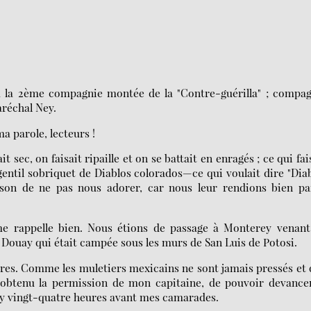
 à la 2ème compagnie montée de la "Contre-guérilla" ; compa
aréchal Ney.
a parole, lecteurs !
, on faisait ripaille et on se battait en enragés ; ce qui fai
entil sobriquet de Diablos colorados—ce qui voulait dire "Dia
aison de ne pas nous adorer, car nous leur rendions bien pa
 me rappelle bien. Nous étions de passage à Monterey venan
 Douay qui était campée sous les murs de San Luis de Potosi.
vres. Comme les muletiers mexicains ne sont jamais pressés et
et obtenu la permission de mon capitaine, de pouvoir devance
rey vingt-quatre heures avant mes camarades.