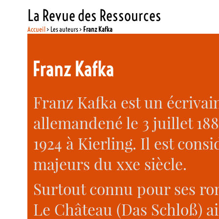
La Revue des Ressources
Accueil
> Les auteurs >
Franz Kafka
Franz Kafka
Franz Kafka est un écrivai
allemandené le 3 juillet 188
1924 à Kierling. Il est con
majeurs du xxe siècle.
Surtout connu pour ses ro
Le Château (Das Schloß) ai