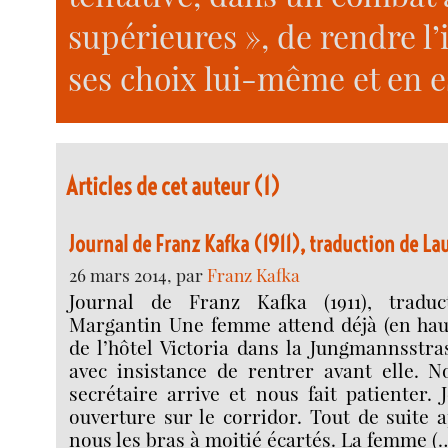
supérieures », de rendre l’in
ses choix lui-même et en e
Articles de cet auteur (1)
Journal de Franz Kafka (1911), traduction de L
26 mars 2014, par
Franz Kafka
Journal de Franz Kafka (1911), tradu
Margantin Une femme attend déjà (en hau
de l’hôtel Victoria dans la Jungmannsstr
avec insistance de rentrer avant elle. N
secrétaire arrive et nous fait patienter. 
ouverture sur le corridor. Tout de suite a
nous les bras à moitié écartés. La femme (