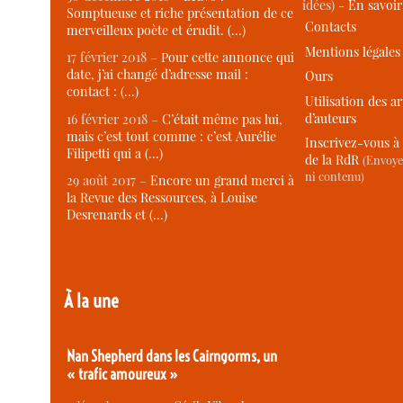
idées) -
En savoi
Somptueuse et riche présentation de ce
Contacts
merveilleux poète et érudit. (…)
Mentions légales
17 février 2018 –
Pour cette annonce qui
date, j’ai changé d’adresse mail :
Ours
contact : (…)
Utilisation des ar
d’auteurs
16 février 2018 –
C’était même pas lui,
mais c’est tout comme : c’est Aurélie
Inscrivez-vous à 
Filipetti qui a (…)
de la RdR
(Envoye
ni contenu)
29 août 2017 –
Encore un grand merci à
la Revue des Ressources, à Louise
Desrenards et (…)
À la une
Nan Shepherd dans les Cairngorms, un
« trafic amoureux »