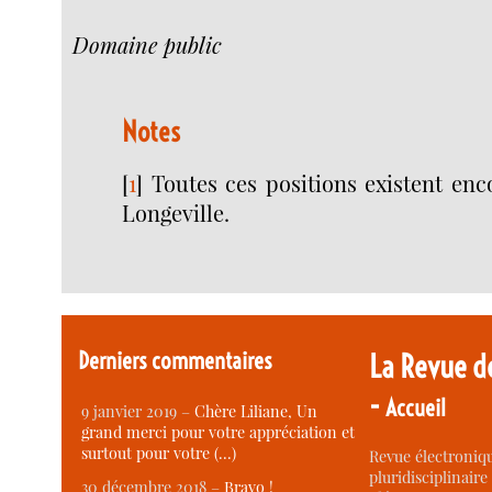
Domaine public
Notes
[
1
]
Toutes ces positions existent en
Longeville.
Derniers commentaires
La Revue d
-
Accueil
9 janvier 2019 –
Chère Liliane, Un
grand merci pour votre appréciation et
surtout pour votre (…)
Revue électroniqu
pluridisciplinaire 
30 décembre 2018 –
Bravo !