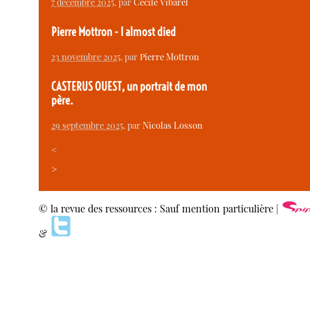
7 décembre 2025
, par
Cécile Vibarel
Pierre Mottron - I almost died
23 novembre 2025
, par
Pierre Mottron
CASTERUS OUEST, un portrait de mon
père.
29 septembre 2025
, par
Nicolas Losson
<
>
© la revue des ressources : Sauf mention particulière |
&