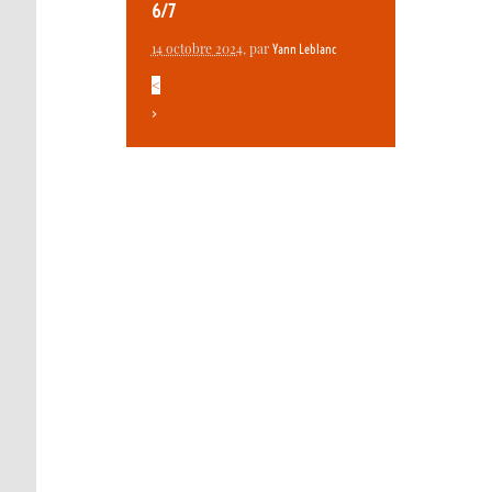
6/7
14 octobre 2024
, par
Yann Leblanc
<
>