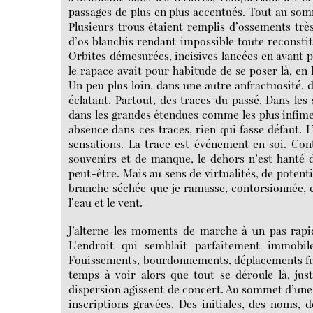
passages de plus en plus accentués. Tout au somm
Plusieurs trous étaient remplis d’ossements trè
d’os blanchis rendant impossible toute reconstitu
Orbites démesurées, incisives lancées en avant
le rapace avait pour habitude de se poser là, en 
Un peu plus loin, dans une autre anfractuosité, 
éclatant. Partout, des traces du passé. Dans les
dans les grandes étendues comme les plus infimes 
absence dans ces traces, rien qui fasse défaut. 
sensations. La trace est événement en soi. Co
souvenirs et de manque, le dehors n’est hanté d’
peut-être. Mais au sens de virtualités, de potent
branche séchée que je ramasse, contorsionnée, 
l’eau et le vent.
J’alterne les moments de marche à un pas rapid
L’endroit qui semblait parfaitement immobile 
Fouissements, bourdonnements, déplacements furti
temps à voir alors que tout se déroule là, jus
dispersion agissent de concert. Au sommet d’une c
inscriptions gravées. Des initiales, des noms, de