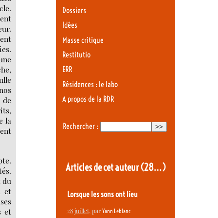
cle.
Dossiers
ment
Idées
eur.
ment
Masse critique
ies.
Restitutio
aune
che,
ERR
ulle
Résidences : le labo
 nos
A propos de la RDR
 de
its,
e la
Rechercher :
sent
pte.
Articles de cet auteur
(28…)
és.
t du
n et
Lorsque les sons ont lieu
uses
s et
28 juillet
, par
Yann Leblanc