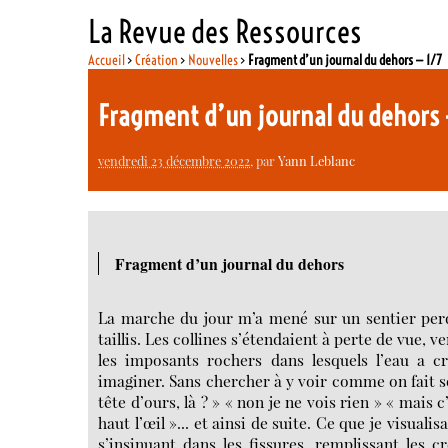
La Revue des Ressources
Accueil
>
Création
>
Nouvelles
>
Fragment d’un journal du dehors — 1/7
Fragment d’un journal du dehors
vendredi 23 décembre 2022
, par
Yann Leblanc
Fragment d’un journal du dehors
La marche du jour m’a mené sur un sentier perd
taillis. Les collines s’étendaient à perte de vue, v
les imposants rochers dans lesquels l’eau a cr
imaginer. Sans chercher à y voir comme on fait so
tête d’ours, là ? » « non je ne vois rien » « mais 
haut l’œil »... et ainsi de suite. Ce que je visuali
s’insinuant dans les fissures, remplissant les 