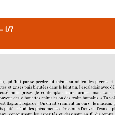
 — 1/7
u, qui finit par se perdre lui-même au milieu des pierres et
ertes et grises puis bleutées dans le lointain. J’escaladais avec dé
eusé mille prises. Je contemplais leurs formes, mais sans 
uvent des silhouettes animales ou des traits humains. « Tu voi
c’est flagrant regarde ! On dirait vraiment un ours : le museau, 
sais plutôt c’était les phénomènes d’érosion à l’œuvre, l’eau de p
creux, contournant les aspérités et dessinant au fil du temps