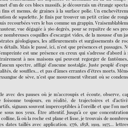
et d’un de ces blocs massifs, je découvrais un étrange specta
s fins et menus, de graines à la surface polie. Un enchevêtre
tion de squelette. Je finis par trouver un petit crâne de rong
 puis recourbées vers le bas comme un grappin. Vraisemblable
hauteur, vue dégagée à 360 degrés, pour se repaître de ses pro
de nombreuses coquilles d’escargot vides, de la mousse d’un j
 strates géologiques, les affleurements et surgissements de ro
détails. Mais le passé, ici, n’est que présences et passages. N
L’empreinte est une présence en creux qui s’adresse d’abord à
ntrairement à nos maisons qui peuvent regorger de fantômes,
aucun spectre, affligé d’aucune nostalgie. Juste peuplé d’espr
ialités, de souffles… et pas d’âmes errantes d’êtres morts. Mêm
exsangue de sève, n’est que mouvement vibrant où se conden
e avec des pauses où je m’accroupis et écoute, observe, ca
foisonne toujours, en réalité, de trajectoires et d’activit
fs, signaux souvent imperceptibles à l’oreille et que l’on me
te sous nos yeux. Être attentif. Jusqu’à ce que concentratio
olline, là où la roche est plane et lisse, je trouvais de nombre
s dates taillés avec application. 1776, 1858, 1919, 1975… lettre