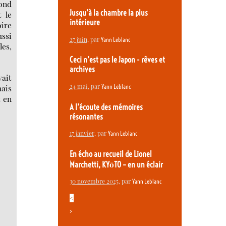
fond
Jusqu’à la chambre la plus
 le
intérieure
oire
ussi
27 juin
, par
Yann Leblanc
les,
Ceci n’est pas le Japon - rêves et
archives
vait
24 mai
, par
mais
Yann Leblanc
t en
A l’écoute des mémoires
résonantes
17 janvier
, par
Yann Leblanc
En écho au recueil de Lionel
Marchetti, KYōTO – en un éclair
30 novembre 2025
, par
Yann Leblanc
<
>