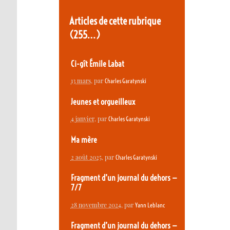
Articles de cette rubrique
(255…)
Ci-gît Émile Labat
13 mars
, par
Charles Garatynski
Jeunes et orgueilleux
4 janvier
, par
Charles Garatynski
Ma mère
2 août 2025
, par
Charles Garatynski
Fragment d’un journal du dehors —
7/7
28 novembre 2024
, par
Yann Leblanc
Fragment d’un journal du dehors —