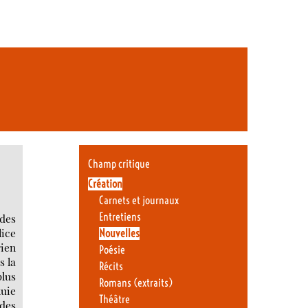
Champ critique
Création
Carnets et journaux
Entretiens
 des
lice
Nouvelles
rien
Poésie
s la
Récits
plus
Romans (extraits)
luie
Théâtre
 des