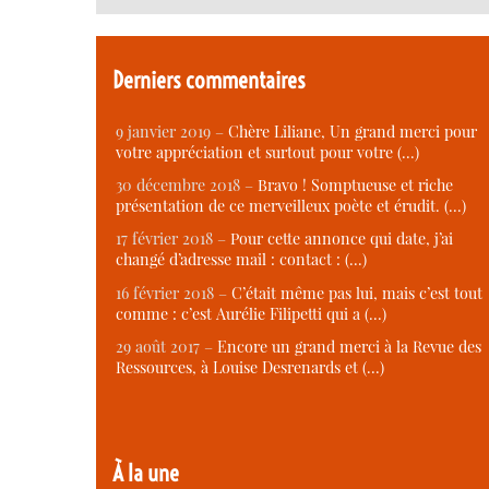
Derniers commentaires
9 janvier 2019 –
Chère Liliane, Un grand merci pour
votre appréciation et surtout pour votre (…)
30 décembre 2018 –
Bravo ! Somptueuse et riche
présentation de ce merveilleux poète et érudit. (…)
17 février 2018 –
Pour cette annonce qui date, j’ai
changé d’adresse mail : contact : (…)
16 février 2018 –
C’était même pas lui, mais c’est tout
comme : c’est Aurélie Filipetti qui a (…)
29 août 2017 –
Encore un grand merci à la Revue des
Ressources, à Louise Desrenards et (…)
À la une