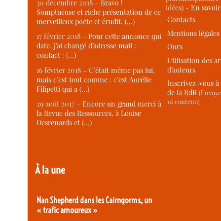
30 décembre 2018 –
Bravo !
idées) -
En savoi
Somptueuse et riche présentation de ce
Contacts
merveilleux poète et érudit. (…)
Mentions légales
17 février 2018 –
Pour cette annonce qui
date, j’ai changé d’adresse mail :
Ours
contact : (…)
Utilisation des ar
d’auteurs
16 février 2018 –
C’était même pas lui,
mais c’est tout comme : c’est Aurélie
Inscrivez-vous à 
Filipetti qui a (…)
de la RdR
(Envoye
ni contenu)
29 août 2017 –
Encore un grand merci à
la Revue des Ressources, à Louise
Desrenards et (…)
À la une
Nan Shepherd dans les Cairngorms, un
« trafic amoureux »