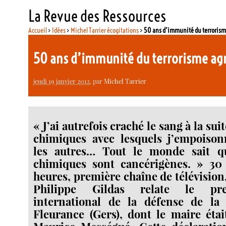
La Revue des Ressources
Accueil
>
Idées
>
Michel Tarrier écogitations
>
50 ans d’immunité du terrorisme 
50 ans d’immunité du terrorisme agri
jeudi 19 janvier 2012
, par
Michel Tarrier
« J’ai autrefois craché le sang à la sui
chimiques avec lesquels j’empois
les autres… Tout le monde sait q
chimiques sont cancérigènes. » 30 j
heures, première chaîne de télévision
Philippe Gildas relate le pr
international de la défense de la
Fleurance (Gers), dont le maire était