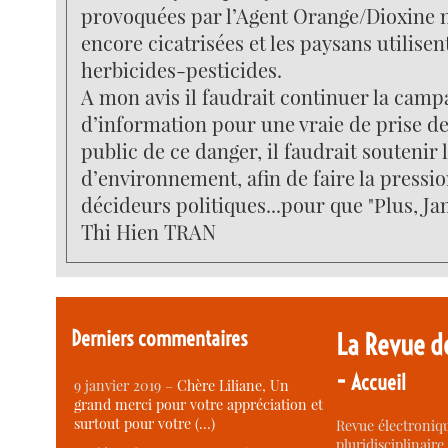
provoquées par l’Agent Orange/Dioxine 
encore cicatrisées et les paysans utilisen
herbicides-pesticides.
A mon avis il faudrait continuer la cam
d’information pour une vraie de prise d
public de ce danger, il faudrait soutenir 
d’environnement, afin de faire la pressio
décideurs politiques...pour que "Plus, Jam
Thi Hien TRAN
Derniers commentaires
La Revue d
-
Accueil
9 janvier 2019 –
Chère Liliane, Un
grand merci pour votre appréciation et
surtout pour votre (…)
Revue électroniqu
pluridisciplinaire 