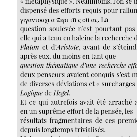
« métaphysique ». Néanmoins, l’on se t
dispensé des efforts requis pour rall
γιγαντοαχι α περι τn ς οu ας. La
question soulevée n’est pourtant pas 
elle qui a tenu en haleine la recherche 
Platon
et d’
Aristote
, avant de s’étein
après eux, du moins en tant que
question
thématique d’une recherche
eff
deux penseurs avaient conquis s’est m
de diverses déviations et « surcharges 
Logique
de
Hegel
.
Et ce qui autrefois avait été arrach
en un suprême effort de la pensée, les
résultats fragmentaires de ces premi
depuis longtemps trivialisés.