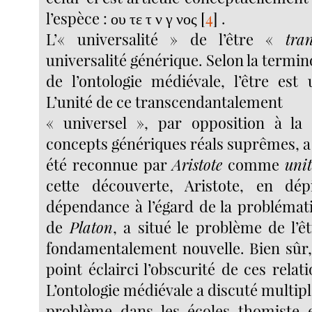
l’espèce : ου τε τ ν γ νος
[
4
]
.
L’« universalité » de l’être «
tra
universalité générique. Selon la termin
de l’ontologie médiévale, l’être es
L’unité de ce transcendantalement
« universel », par opposition à la 
concepts génériques réals suprêmes, a
été reconnue par
Aristote
comme
unit
cette découverte, Aristote, en dé
dépendance à l’égard de la problémat
de
Platon
, a situé le problème de l’ê
fondamentalement nouvelle. Bien sûr, 
point éclairci l’obscurité de ces relati
L’ontologie médiévale a discuté multip
problème dans les écoles thomiste e