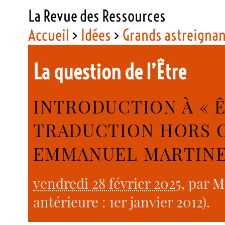
La Revue des Ressources
Accueil
>
Idées
>
Grands astreigna
La question de l’Être
INTRODUCTION À « ÊT
TRADUCTION HORS 
EMMANUEL MARTIN
vendredi 28 février 2025
, par
M
antérieure : 1er janvier 2012).