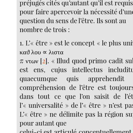
préjugés cités qu’autant qu’il est requi
pour faire apercevoir la nécessité d’une
question du sens de l’être. Ils sont au
nombre de trois :
1. L’« être » est le concept « le plus uni
καϑ λου ∝ λιστα
π ντων
[
2
]
. « Illud quod primo cadit s
est ens, cujus intellectus includi
quaecumque quis apprehend
compréhension de l’être est toujour
dans tout ce que l’on saisit de l’é
l’« universalité » de l’« être » n’est p
L’« être » ne délimite pas la région s
pour autant que
celui-ci est articulé conceptuellement 