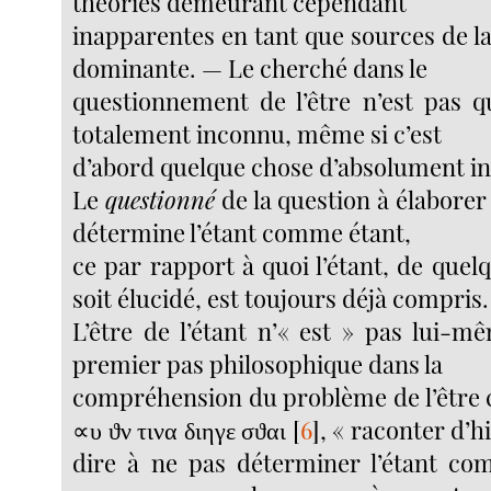
théories demeurant cependant
inapparentes en tant que sources de 
dominante. — Le cherché dans le
questionnement de l’être n’est pas 
totalement inconnu, même si c’est
d’abord quelque chose d’absolument ins
Le
questionné
de la question à élaborer e
détermine l’étant comme étant,
ce par rapport à quoi l’étant, de quel
soit élucidé, est toujours déjà compris.
L’être de l’étant n’« est » pas lui-m
premier pas philosophique dans la
compréhension du problème de l’être c
∝υ ϑν τινα διηγε σϑαι
[
6
]
, « raconter d’hi
dire à ne pas déterminer l’étant co