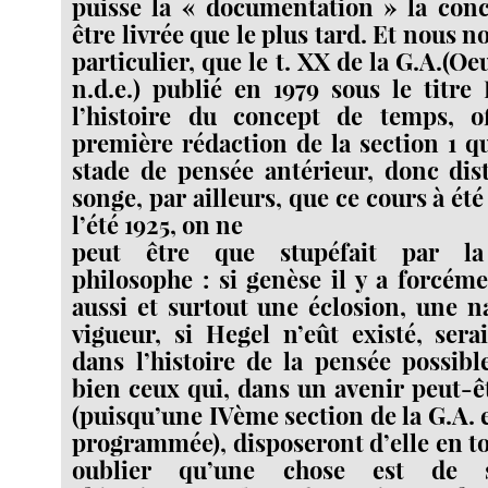
puisse la « documentation » la con
être livrée que le plus tard. Et nous no
particulier, que le t. XX de la G.A.(O
n.d.e.) publié en 1979 sous le titr
l’histoire du concept de temps, o
première rédaction de la section 1 qu
stade de pensée antérieur, donc dis
songe, par ailleurs, que ce cours à ét
l’été 1925, on ne
peut être que stupéfait par la
philosophe : si genèse il y a forcéme
aussi et surtout une éclosion, une n
vigueur, si Hegel n’eût existé, ser
dans l’histoire de la pensée possibl
bien ceux qui, dans un avenir peut-ê
(puisqu’une IVème section de la G.A. e
programmée), disposeront d’elle en to
oublier qu’une chose est de s