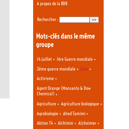
A propos de la RDR
Rechercher :
Mots-clés dans le même
groupe
•
•
14 juillet
1ère Guerre mondiale
•
•
2ème guerre mondiale
Love
•
Activisme
Agent Orange (Monsanto & Dow
Chemical)
•
•
•
Agriculture
Agriculture biologique
•
•
Agrobiologie
Ahed Tamimi
•
•
•
Aktion T4
Alchimie
Alzheimer