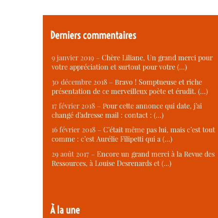
Derniers commentaires
9 janvier 2019 –
Chère Liliane, Un grand merci pour
votre appréciation et surtout pour votre (…)
30 décembre 2018 –
Bravo ! Somptueuse et riche
présentation de ce merveilleux poète et érudit. (…)
17 février 2018 –
Pour cette annonce qui date, j’ai
changé d’adresse mail : contact : (…)
16 février 2018 –
C’était même pas lui, mais c’est tout
comme : c’est Aurélie Filipetti qui a (…)
29 août 2017 –
Encore un grand merci à la Revue des
Ressources, à Louise Desrenards et (…)
À la une