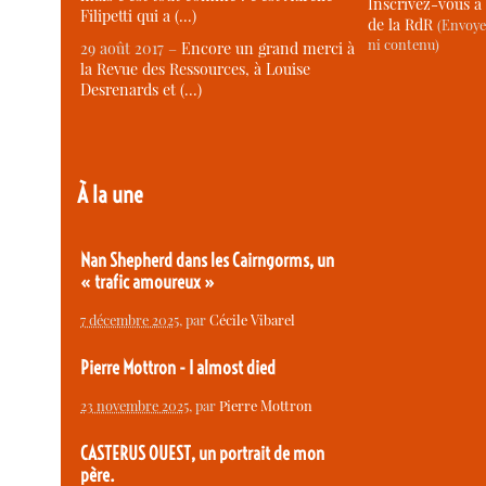
Inscrivez-vous à 
Filipetti qui a (…)
de la RdR
(Envoye
ni contenu)
29 août 2017 –
Encore un grand merci à
la Revue des Ressources, à Louise
Desrenards et (…)
À la une
Nan Shepherd dans les Cairngorms, un
« trafic amoureux »
7 décembre 2025
, par
Cécile Vibarel
Pierre Mottron - I almost died
23 novembre 2025
, par
Pierre Mottron
CASTERUS OUEST, un portrait de mon
père.