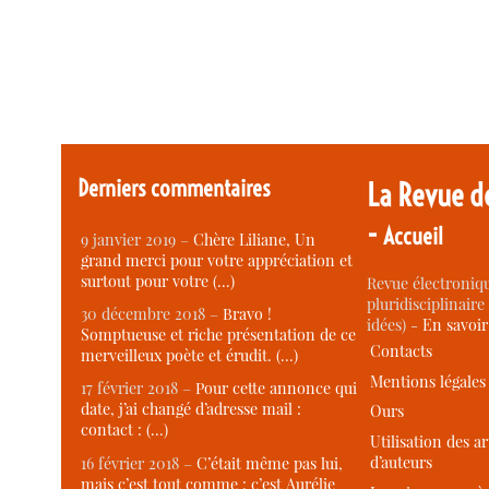
Derniers commentaires
La Revue d
-
Accueil
9 janvier 2019 –
Chère Liliane, Un
grand merci pour votre appréciation et
surtout pour votre (…)
Revue électroniqu
pluridisciplinaire 
30 décembre 2018 –
Bravo !
idées) -
En savoi
Somptueuse et riche présentation de ce
Contacts
merveilleux poète et érudit. (…)
Mentions légales
17 février 2018 –
Pour cette annonce qui
date, j’ai changé d’adresse mail :
Ours
contact : (…)
Utilisation des ar
d’auteurs
16 février 2018 –
C’était même pas lui,
mais c’est tout comme : c’est Aurélie