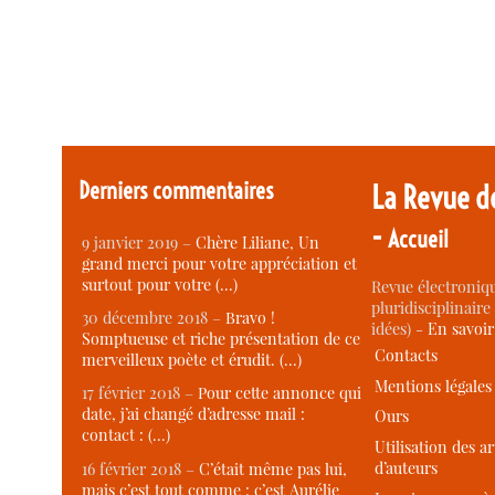
Derniers commentaires
La Revue d
-
Accueil
9 janvier 2019 –
Chère Liliane, Un
grand merci pour votre appréciation et
surtout pour votre (…)
Revue électroniqu
pluridisciplinaire 
30 décembre 2018 –
Bravo !
idées) -
En savoi
Somptueuse et riche présentation de ce
Contacts
merveilleux poète et érudit. (…)
Mentions légales
17 février 2018 –
Pour cette annonce qui
date, j’ai changé d’adresse mail :
Ours
contact : (…)
Utilisation des ar
d’auteurs
16 février 2018 –
C’était même pas lui,
mais c’est tout comme : c’est Aurélie