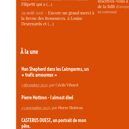
Inscrivez-vous à 
Filipetti qui a (…)
de la RdR
(Envoye
ni contenu)
29 août 2017 –
Encore un grand merci à
la Revue des Ressources, à Louise
Desrenards et (…)
À la une
Nan Shepherd dans les Cairngorms, un
« trafic amoureux »
7 décembre 2025
, par
Cécile Vibarel
Pierre Mottron - I almost died
23 novembre 2025
, par
Pierre Mottron
CASTERUS OUEST, un portrait de mon
père.