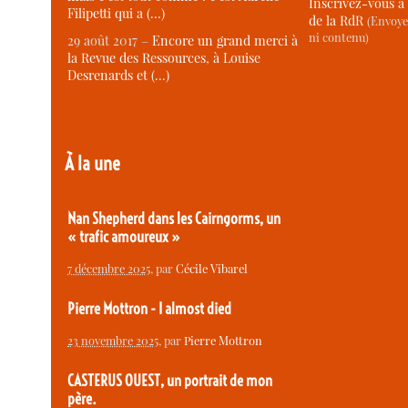
Inscrivez-vous à 
Filipetti qui a (…)
de la RdR
(Envoye
ni contenu)
29 août 2017 –
Encore un grand merci à
la Revue des Ressources, à Louise
Desrenards et (…)
À la une
Nan Shepherd dans les Cairngorms, un
« trafic amoureux »
7 décembre 2025
, par
Cécile Vibarel
Pierre Mottron - I almost died
23 novembre 2025
, par
Pierre Mottron
CASTERUS OUEST, un portrait de mon
père.