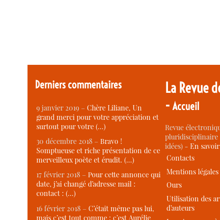
Derniers commentaires
La Revue d
-
Accueil
9 janvier 2019 –
Chère Liliane, Un
grand merci pour votre appréciation et
surtout pour votre (…)
Revue électroniqu
pluridisciplinaire 
30 décembre 2018 –
Bravo !
idées) -
En savoi
Somptueuse et riche présentation de ce
Contacts
merveilleux poète et érudit. (…)
Mentions légales
17 février 2018 –
Pour cette annonce qui
date, j’ai changé d’adresse mail :
Ours
contact : (…)
Utilisation des ar
d’auteurs
16 février 2018 –
C’était même pas lui,
mais c’est tout comme : c’est Aurélie