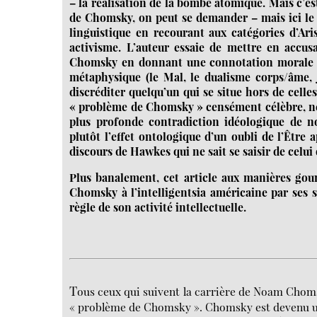
– la réalisation de la bombe atomique. Mais c’est 
de Chomsky, on peut se demander – mais ici le le
linguistique en recourant aux catégories d’Ari
activisme. L’auteur essaie de mettre en accus
Chomsky en donnant une connotation morale à 
métaphysique (le Mal, le dualisme corps/âme, 
discréditer quelqu’un qui se situe hors de celle
« problème de Chomsky » censément célèbre, ne se
plus profonde contradiction idéologique de no
plutôt l’effet ontologique d’un oubli de l’Être 
discours de Hawkes qui ne sait se saisir de celu
Plus banalement, cet article aux manières gou
Chomsky à l’intelligentsia américaine par ses 
règle de son activité intellectuelle.
T
ous ceux qui suivent la carrière de Noam Chomsk
« problème de Chomsky ». Chomsky est devenu une