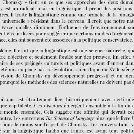
de Chomsky » tient en ce que ses approches des deux domai
 est un radical, mais en linguistique, il prend des positions
res. Il traite la linguistique comme une branche de la biologie
universelle » résidant dans le cerveau. Il croit que notre na
Parce qu’elles diminuent l’influence de l’environnement su
t être utilisées pour suggérer que certains modes d’organisa
e, elles ont souvent été associées à la politique conservatrice.
e. Il croit que la linguistique est une science naturelle, qu
tre objective et seulement fondée sur des preuves. En effet,
ire de ses préjugés culturels et politiques avant d’entrer dan
té mis en place par la révolution scientifique du XVIIe siècl
a vision de Chomsky un développement progressif et un bienf
pourquoi les méthodes des sciences naturelles ne doivent pas 
irique est étroitement liée, historiquement avec certitude
que capitaliste. Ces discours émergent ensemble à la fin du 
le monde ensemble. Cela suggère une affinité qui devrait ce
’autre. Les entretiens
The Science of Language
ainsi que le livre
pour le moins sur l’esprit de Chomsky. Les conversations v
sur la linguistique tandis que l’autre est avant tout politi