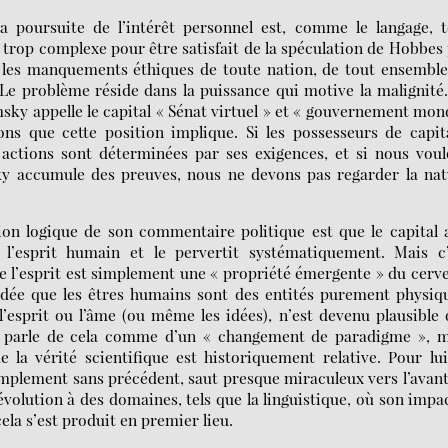
poursuite de l’intérêt personnel est, comme le langage, t
trop complexe pour être satisfait de la spéculation de Hobbes
 les manquements éthiques de toute nation, de tout ensemble
 Le problème réside dans la puissance qui motive la malignité
ky appelle le capital « Sénat virtuel » et « gouvernement mon
ons que cette position implique. Si les possesseurs de capi
s actions sont déterminées par ses exigences, et si nous vou
ky accumule des preuves, nous ne devons pas regarder la nat
ion logique de son commentaire politique est que le capital 
l’esprit humain et le pervertit systématiquement. Mais c’
e l’esprit est simplement une « propriété émergente » du cerv
ée que les êtres humains sont des entités purement physiqu
l’esprit ou l’âme (ou même les idées), n’est devenu plausible
hn parle de cela comme d’un « changement de paradigme », m
 la vérité scientifique est historiquement relative. Pour lui
simplement sans précédent, saut presque miraculeux vers l’avant
volution à des domaines, tels que la linguistique, où son impa
ela s’est produit en premier lieu.