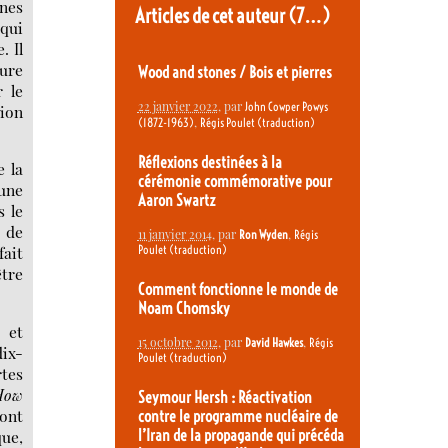
nes
Articles de cet auteur
(7…)
 qui
. Il
ture
Wood and stones / Bois et pierres
r le
22 janvier 2022
, par
John Cowper Powys
tion
,
(1872-1963)
Régis Poulet (traduction)
Réflexions destinées à la
e la
cérémonie commémorative pour
 une
Aaron Swartz
s le
e de
11 janvier 2014
, par
,
Ron Wyden
Régis
Poulet (traduction)
ait
être
Comment fonctionne le monde de
Noam Chomsky
 et
15 octobre 2012
, par
,
David Hawkes
Régis
dix-
Poulet (traduction)
rtes
How
Seymour Hersh : Réactivation
ont
contre le programme nucléaire de
que,
l’Iran de la propagande qui précéda