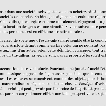
 ; dans une société esclavagiste, vous les achetez. Ainsi donc
 sociétés de marché. Eh bien, je n’ai jamais entendu une répon
e. Mais voilà qui est rejeté comme moralement répugnant – à j
ue la location des gens est une atrocité. Si vous suivez cette pen
on des personnes est en effet une atrocité morale ».
iversel, de sorte que « l’esclavage salarié semble être la condi
pelle, Aristote définit comme esclave celui qui ne poursuit pas
 aux fins d’un autre. Selon cette définition classique, tout tra
ps du travailleur, sa vie, ne sont pas sa propriété lorsqu’il es
ccusation du travail salarié. Pourtant, il n’a jamais franchi l’é
ion classique suppose, de façon assez plausible, que la condi
ues. Les esclaves se conçoivent comme des objets, pour la b
es marchandises à négocier sur le marché. La
Politique
d’Arist
 : « celui qui peut prévoir par l’exercice de l’esprit est par na
eut par son corps donner effet à une telle prospective est sujet