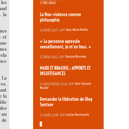
 les
(1788-1860)
rand
 la
La Non-violence comme
philosophie
21 août 2025
, par
Jean-Marie Muller
ines
s et
« La personne agressée
isme
sexuellement, je m’en fous. »
nnes
cela
27 juin 2022
, par
Jacques Bruneau
ence
MARX ET BRAUDEL : APPORTS ET
INSUFFISANCES
. La
ves.
27 novembre 2021
, par
Jean-Jacques
Micalef
ant
e la
Demander la libération de Oleg
ifie
Sentsov
des
t un
25 août 2018
, par
Louise Desrenards
l de
<