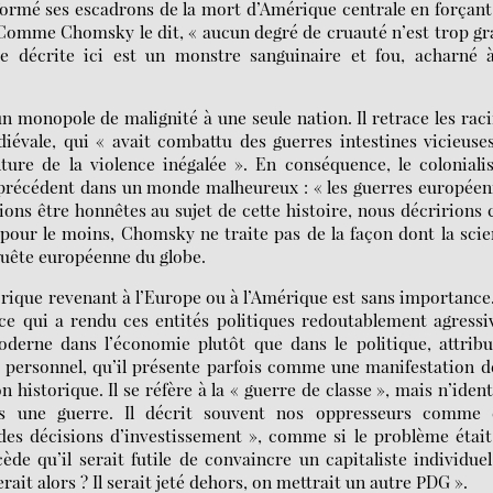
 formé ses escadrons de la mort d’Amérique centrale en forçant
 Comme Chomsky le dit, « aucun degré de cruauté n’est trop g
e décrite ici est un monstre sanguinaire et fou, acharné à
n monopole de malignité à une seule nation. Il retrace les rac
iévale, qui « avait combattu des guerres intestines vicieuse
ture de la violence inégalée ». En conséquence, le colonial
précédent dans un monde malheureux : « les guerres europée
ons être honnêtes au sujet de cette histoire, nous décririons 
pour le moins, Chomsky ne traite pas de la façon dont la sci
onquête européenne du globe.
torique revenant à l’Europe ou à l’Amérique est sans importance
ce qui a rendu ces entités politiques redoutablement agressi
erne dans l’économie plutôt que dans le politique, attribu
êt personnel, qu’il présente parfois comme une manifestation d
istorique. Il se réfère à la « guerre de classe », mais n’ident
ans une guerre. Il décrit souvent nos oppresseurs comme 
 des décisions d’investissement », comme si le problème étai
de qu’il serait futile de convaincre un capitaliste individue
rait alors ? Il serait jeté dehors, on mettrait un autre PDG ».