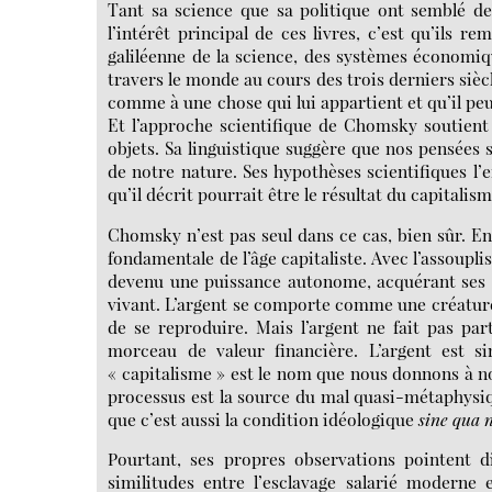
Tant sa science que sa politique ont semblé de
l’intérêt principal de ces livres, c’est qu’ils r
galiléenne de la science, des systèmes économiq
travers le monde au cours des trois derniers siècl
comme à une chose qui lui appartient et qu’il pe
Et l’approche scientifique de Chomsky soutien
objets. Sa linguistique suggère que nos pensées s
de notre nature. Ses hypothèses scientifiques l’
qu’il décrit pourrait être le résultat du capitalis
Chomsky n’est pas seul dans ce cas, bien sûr. En
fondamentale de l’âge capitaliste. Avec l’assoupl
devenu une puissance autonome, acquérant ses p
vivant. L’argent se comporte comme une créature v
de se reproduire. Mais l’argent ne fait pas pa
morceau de valeur financière. L’argent est s
« capitalisme » est le nom que nous donnons à 
processus est la source du mal quasi-métaphysique
que c’est aussi la condition idéologique
sine qua 
Pourtant, ses propres observations pointent 
similitudes entre l’esclavage salarié moderne