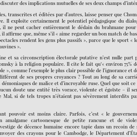
iscuter des implications mutuelles de ses deux champs d’intér
les, transcrites et éditées par d’autres, laisse penser que Cho
re. Il exploite certainement le potentiel pédagogique du dial
, il ne peut cacher entièrement le dédain du brahmane pour
, il affirme que, même s’il « aime regarder un bon match de ba
pectacles rendent les gens plus passifs », parce que le sport « l
auvines ».
e et sa circonscription électorale putative n’est nulle part 
sky à la religion populaire. Il cite le fait qu‘« environ 75% d
le », comme l’exemple le plus clair possible de l’ignorance et d
différent de ses propres croyances ? Tout au long de sa carri
démoniaques de malice et d’incroyable ruse. Quel que soit ce
cun doute une entité très vorace, violente et égoïste – il se
e Mal, si de tels tropes n’étaient pas sévèrement interdits pa
fiant pouvoir est moins claire. Parfois, c’est « le gouverne
 amalgame cartoonesque de petite rancune et de viole
 vestige de décence humaine encore tapie dans un recoin de 
envoyer des crayons pour le Cambodge, le Département d’Éta