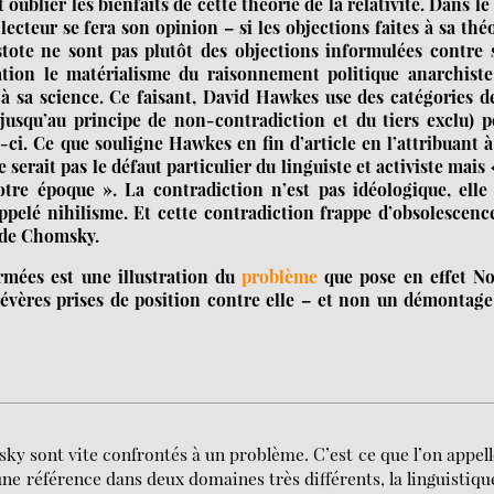
oublier les bienfaits de cette théorie de la relativité. Dans le
cteur se fera son opinion – si les objections faites à sa thé
stote ne sont pas plutôt des objections informulées contre
ation le matérialisme du raisonnement politique anarchiste
sa science. Ce faisant, David Hawkes use des catégories de
jusqu’au principe de non-contradiction et du tiers exclu) p
s-ci. Ce que souligne Hawkes en fin d’article en l’attribuant 
rait pas le défaut particulier du linguiste et activiste mais 
tre époque ». La contradiction n’est pas idéologique, elle 
appelé nihilisme. Et cette contradiction frappe d’obsolescenc
i de Chomsky.
rmées est une illustration du
problème
que pose en effet N
sévères prises de position contre elle – et non un démontag
y sont vite confrontés à un problème. C’est ce que l’on appell
 référence dans deux domaines très différents, la linguistiqu