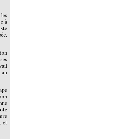
 les
se à
uste
sée,
tion
 ses
vail
t au
tape
tion
onne
ote
ture
, et