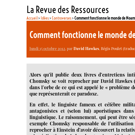
La Revue des Ressources
Accueil
>
Idées
>
Controverses
>
Comment fonctionne le monde de Noa
Comment fonctionne le monde 
lundi 15 octobre 2012
, par
David Hawkes
,
Régis Poulet (tradu
Alors qu’il publie deux livres d’entretiens int
Chomsky se voit reprocher par David Hawkes (l’
dans l’orbe de ce qui est appelé le « problème 
que représenterait ce paradoxe.
En effet, le linguiste fameux et célèbre milit
antagonistes et (selon lui) aporistiques dans
linguistique. Le raisonnement, qui peut être sé
exemple Chomsky responsable de l’utilisation 
reprocher à Einstein d’avoir découvert la relativ