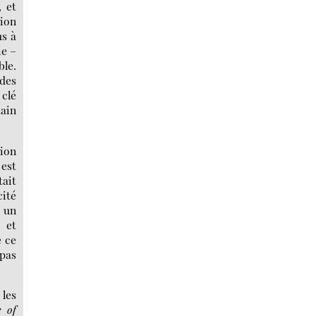
, et
tion
us à
ie –
ble.
des
 clé
main
tion
 est
tait
cité
r un
 et
e ce
 pas
les
e of