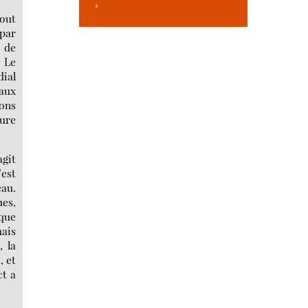
>
out
 par
 de
. Le
dial
taux
lons
ure
agit
est
eau.
es,
 que
ais
, la
, et
ct a