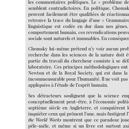
les commentaires politiques. Le « problème 
semblent contradictoires. En politique, Chomsky
peuvent facilement être qualifiées de réactionnai
retrouve la trace du langage d’une « Grammaire 
linguistique est codée en dur dans nos gènes. 
comportement humain, ces revendications peuven
sociale sont naturels et immuables. En conséquenc
Chomsky lui-même prétend n’y voir aucun problèm
recherche dans les sciences de la nature doit ê
partie du travail du chercheur consiste à se défa
laboratoire. Ces principes méthodologiques ont é
Newton et de la Royal Society, qui est dans l
incommensurable pour l’humanité. Il ne voit pas 
appliquées à l’étude de l’esprit humain.
Ses détracteurs soulignent que la science emp
conceptuellement peut-être, à l’économie politi
septième siècle en Angleterre, et conquièrent 
inquiéter ceux qui prônent l’une, mais fustigent l
the World Works
montrent que ce paradoxe joue 
pêle-mêle, et même si un livre est surtout axé 