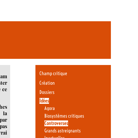
Champ critique
oam
ster
Création
e ce
Dossiers
Idées
ches
Agora
 la
Biosystèmes critiques
 par
Controverses
pas
Grands astreignants
vrai