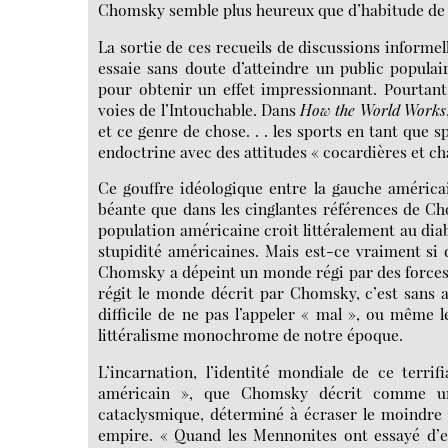
Chomsky semble plus heureux que d’habitude de d
La sortie de ces recueils de discussions informel
essaie sans doute d’atteindre un public populai
pour obtenir un effet impressionnant. Pourtant
voies de l’Intouchable. Dans
How the World Works
et ce genre de chose. . . les sports en tant que s
endoctrine avec des attitudes « cocardières et ch
Ce gouffre idéologique entre la gauche américain
béante que dans les cinglantes références de Chom
population américaine croit littéralement au diab
stupidité américaines. Mais est-ce vraiment si 
Chomsky a dépeint un monde régi par des forces 
régit le monde décrit par Chomsky, c’est sans au
difficile de ne pas l’appeler « mal », ou même l
littéralisme monochrome de notre époque.
L’incarnation, l’identité mondiale de ce terri
américain », que Chomsky décrit comme un
cataclysmique, déterminé à écraser le moindre
empire. « Quand les Mennonites ont essayé d’