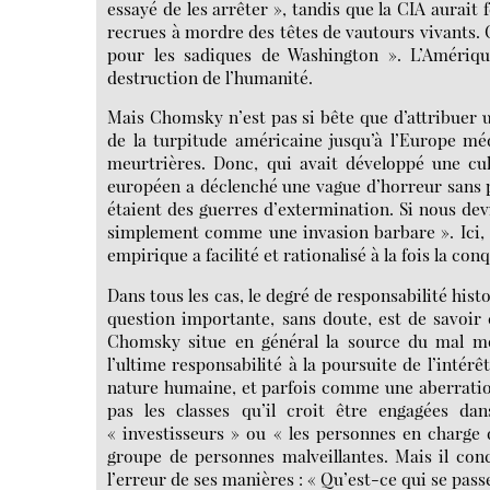
essayé de les arrêter », tandis que la CIA aurait
recrues à mordre des têtes de vautours vivants.
pour les sadiques de Washington ». L’Amériqu
destruction de l’humanité.
Mais Chomsky n’est pas si bête que d’attribuer u
de la turpitude américaine jusqu’à l’Europe méd
meurtrières. Donc, qui avait développé une cul
européen a déclenché une vague d’horreur sans 
étaient des guerres d’extermination. Si nous devi
simplement comme une invasion barbare ». Ici, 
empirique a facilité et rationalisé à la fois la c
Dans tous les cas, le degré de responsabilité his
question importante, sans doute, est de savoir 
Chomsky situe en général la source du mal mod
l’ultime responsabilité à la poursuite de l’intér
nature humaine, et parfois comme une aberration h
pas les classes qu’il croit être engagées d
« investisseurs » ou « les personnes en charge
groupe de personnes malveillantes. Mais il concè
l’erreur de ses manières : « Qu’est-ce qui se passe