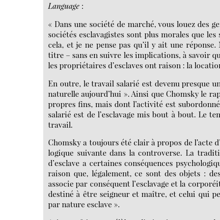
Language
:
« Dans une société de marché, vous louez des gens
sociétés esclavagistes sont plus morales que les
cela, et je ne pense pas qu’il y ait une répons
titre – sans en suivre les implications, à savoir q
les propriétaires d’esclaves ont raison : la locati
En outre, le travail salarié est devenu presque un
naturelle aujourd’hui ». Ainsi que Chomsky le rap
propres fins, mais dont l’activité est subordonnée
salarié est de l’esclavage mis bout à bout. Le tem
travail.
Chomsky a toujours été clair à propos de l’acte d’a
logique suivante dans la controverse. La tradit
d’esclave a certaines conséquences psychologiq
raison que, légalement, ce sont des objets : d
associe par conséquent l’esclavage et la corporéité
destiné à être seigneur et maître, et celui qui p
par nature esclave ».