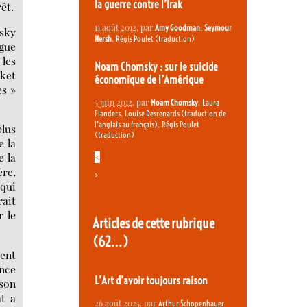
la guerre contre l’Irak
êt.
11 août 2012
, par
,
Amy Goodman
Seymour
msky
,
Hersh
Régis Poulet (traduction)
ogue
 les
Noam Chomsky : sur le suicide
sket
économique de l’Amérique
es »
5 juin 2012
, par
,
Noam Chomsky
Laura
,
Flanders
Louise Desrenards (traduction de
,
l’anglais au français)
Régis Poulet
plus
(traduction)
e la
e la
<
ère,
>
 qui
rait
r le
Articles de cette rubrique
(62…)
ment
nce
L’Art d’avoir toujours raison
son
t a
26 août 2025
, par
Arthur Schopenhauer