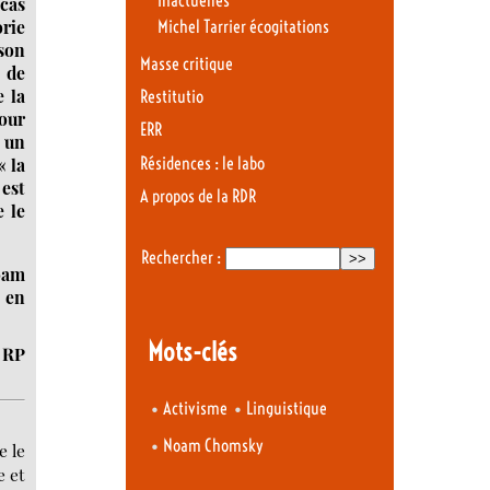
Inactuelles
 cas
orie
Michel Tarrier écogitations
 son
Masse critique
 de
 la
Restitutio
our
ERR
à un
Résidences : le labo
« la
est
A propos de la RDR
e le
Rechercher :
oam
e en
Mots-clés
RP
•
•
Activisme
Linguistique
•
Noam Chomsky
e le
e et