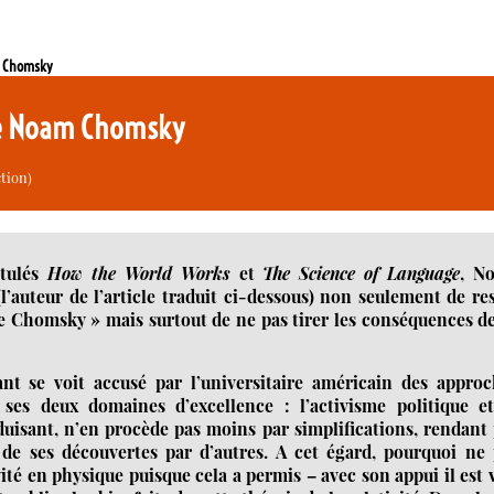
m Chomsky
de Noam Chomsky
ction)
itulés
How the World Works
et
The Science of Language
, N
auteur de l’article traduit ci-dessous) non seulement de re
de Chomsky » mais surtout de ne pas tirer les conséquences d
ant se voit accusé par l’universitaire américain des appro
 ses deux domaines d’excellence : l’activisme politique et
duisant, n’en procède pas moins par simplifications, rendant
de ses découvertes par d’autres. A cet égard, pourquoi ne 
ité en physique puisque cela a permis – avec son appui il est 