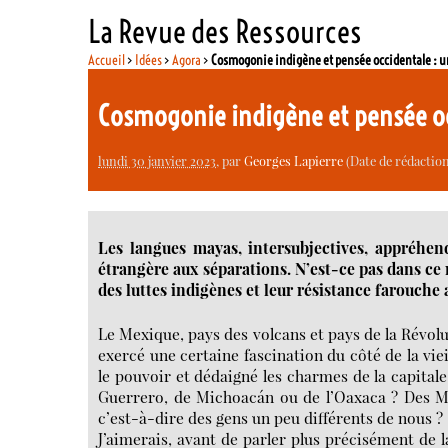
La Revue des Ressources
Accueil
>
Idées
>
Agora
>
Cosmogonie indigène et pensée occidentale : 
Cosmogonie indigène et pensée oc
lundi 30 janvier 2023
, par
Georges Lapierre
(Date de rédaction 
Les langues mayas, intersubjectives, appréhen
étrangère aux séparations. N’est-ce pas dans ce 
des luttes indigènes et leur résistance farouche
Le Mexique, pays des volcans et pays de la Révolut
exercé une certaine fascination du côté de la vie
le pouvoir et dédaigné les charmes de la capital
Guerrero, de Michoacán ou de l’Oaxaca ? Des Me
c’est-à-dire des gens un peu différents de nous ?
J’aimerais, avant de parler plus précisément de l