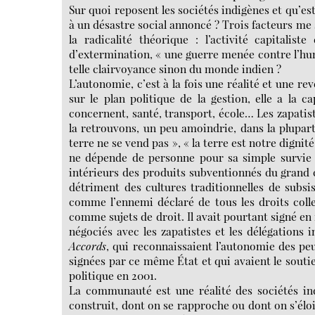
Sur quoi reposent les sociétés indigènes et qu’es
à un désastre social annoncé ? Trois facteurs me
la radicalité théorique : l’activité capitali
d’extermination, « une guerre menée contre l’hu
telle clairvoyance sinon du monde indien ?
L’autonomie, c’est à la fois une réalité et une r
sur le plan politique de la gestion, elle a la 
concernent, santé, transport, école… Les zapati
la retrouvons, un peu amoindrie, dans la plupar
terre ne se vend pas », « la terre est notre digni
ne dépende de personne pour sa simple survie e
intérieurs des produits subventionnés du grand 
détriment des cultures traditionnelles de subsis
comme l’ennemi déclaré de tous les droits colle
comme sujets de droit. Il avait pourtant signé en 
négociés avec les zapatistes et les délégations 
Accords
, qui reconnaissaient l’autonomie des pe
signées par ce même État et qui avaient le soutie
politique en 2001.
La communauté est une réalité des sociétés ind
construit, dont on se rapproche ou dont on s’élo