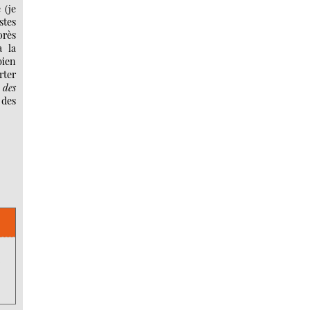
 (je
stes
rès
 la
bien
rter
 des
 des
a