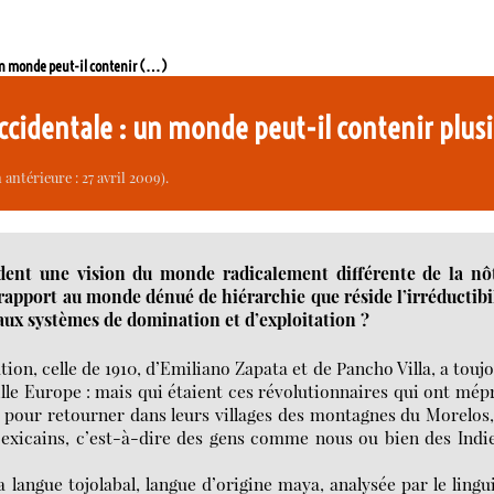
un monde peut-il contenir (…)
cidentale : un monde peut-il contenir plu
antérieure : 27 avril 2009).
dent une vision du monde radicalement différente de la nôt
rapport au monde dénué de hiérarchie que réside l’irréductibi
 aux systèmes de domination et d’exploitation ?
ion, celle de 1910, d’Emiliano Zapata et de Pancho Villa, a touj
ille Europe : mais qui étaient ces révolutionnaires qui ont mép
e pour retourner dans leurs villages des montagnes du Morelos
xicains, c’est-à-dire des gens comme nous ou bien des Indi
a langue tojolabal, langue d’origine maya, analysée par le lingu