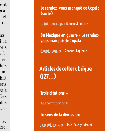
sent
Le rendez-vous manqué de Copala
erai
(suite)
 et
 une
19 juin 2010
, par
Georges Lapierre
ns :
Du Mexique en guerre - Le rendez-
i la
vous manqué de Copala
nous
8 mai 2010
, par
Georges Lapierre
« la
dien
chés
Articles de cette rubrique
n au
(127…)
fait
iens
vait
Trois citations —
 Ces
ales
24 novembre 2025
asse
Le sens de la démesure
i se
14 août 2025
, par
Jean-François Mattéi
ixe,