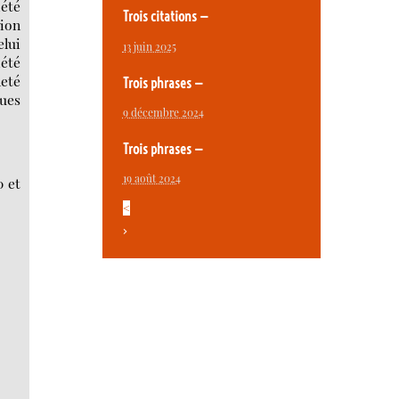
été
Trois citations —
tion
elui
13 juin 2025
été
neté
Trois phrases —
gues
9 décembre 2024
Trois phrases —
19 août 2024
0 et
<
>