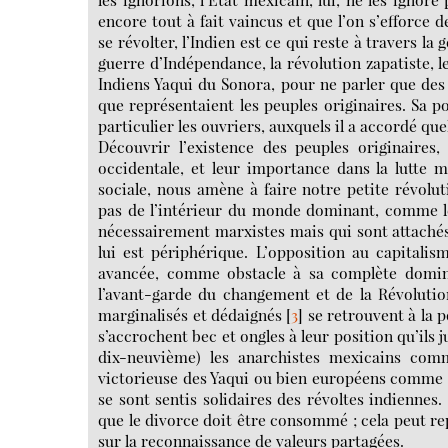
encore tout à fait vaincus et que l’on s’efforce 
se révolter, l’Indien est ce qui reste à travers la 
guerre d’Indépendance, la révolution zapatiste, l
Indiens Yaqui du Sonora, pour ne parler que des 
que représentaient les peuples originaires. Sa p
particulier les ouvriers, auxquels il a accordé qu
Découvrir l’existence des peuples originaires
occidentale, et leur importance dans la lutte m
sociale, nous amène à faire notre petite révolu
pas de l’intérieur du monde dominant, comme l
nécessairement marxistes mais qui sont attachés 
lui est périphérique. L’opposition au capitalis
avancée, comme obstacle à sa complète domin
l’avant-garde du changement et de la Révolutio
marginalisés et dédaignés
[
3
]
se retrouvent à la p
s’accrochent bec et ongles à leur position qu’ils j
dix-neuvième) les anarchistes mexicains co
victorieuse des Yaqui ou bien européens comme 
se sont sentis solidaires des révoltes indiennes
que le divorce doit être consommé ; cela peut re
sur la reconnaissance de valeurs partagées.