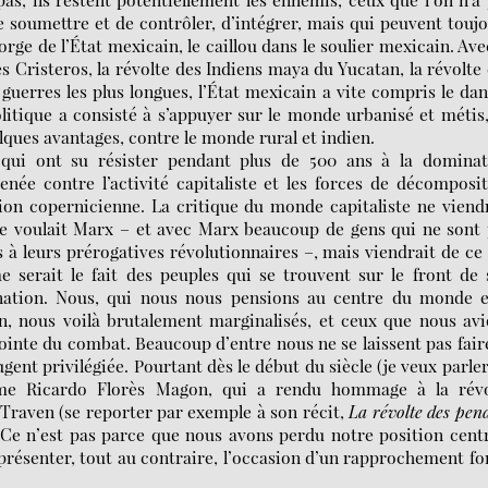
de soumettre et de contrôler, d’intégrer, mais qui peuvent touj
gorge de l’État mexicain, le caillou dans le soulier mexicain. Ave
es Cristeros, la révolte des Indiens maya du Yucatan, la révolte
guerres les plus longues, l’État mexicain a vite compris le da
olitique a consisté à s’appuyer sur le monde urbanisé et métis
elques avantages, contre le monde rural et indien.
, qui ont su résister pendant plus de 500 ans à la dominat
enée contre l’activité capitaliste et les forces de décomposi
tion copernicienne. La critique du monde capitaliste ne viend
e voulait Marx – et avec Marx beaucoup de gens qui ne sont 
à leurs prérogatives révolutionnaires –, mais viendrait de ce
me serait le fait des peuples qui se trouvent sur le front de
ation. Nous, qui nous nous pensions au centre du monde e
n, nous voilà brutalement marginalisés, et ceux que nous av
ointe du combat. Beaucoup d’entre nous ne se laissent pas fair
ugent privilégiée. Pourtant dès le début du siècle (je veux parle
mme Ricardo Florès Magon, qui a rendu hommage à la révo
Traven (se reporter par exemple à son récit,
La révolte des pen
. Ce n’est pas parce que nous avons perdu notre position cent
présenter, tout au contraire, l’occasion d’un rapprochement f