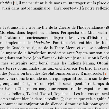
itables
[
1
]
, il me paraît utile de nous m’interroger sur la place e
aussi dans notre imaginaire : Qu’apporte-t-il à notre réflexi
l’est aussi. Il y a le mythe de la guerre de l’Indépendance (18
 Morelos, dans lequel les Indiens Perupecha du Michoacán 
libération ont curieusement disparu des livres d’Histoire p
re simplement des
Mexicains
. Pourtant c’étaient bien des Ind
rge de Guadalupe, figure de la Terre Mère, et qui se souleva
0, le mythe de la Révolution mexicaine avec Zapata sur son ch
ns ; dans son livre, John Womack fait tout juste allusion à l’ori
si mes souvenirs sont bons), mais les Indiens Nahua, Otomi
eurs terres communales mis aux enchères par Porfirio Diaz se 
s des
peones
ou bien des Révolutionnaires avec R majuscule.
[
2
]
pas, voici donc le monde indien qui apparaît soudain sur le de
gtemps oublié, ignoré ou rejeté. Il serait peut-être temps d
arrivé au Chiapas en 1995 pour rencontrer les zapatistes, ou
er des Indiens, Tzeltal, Tzotzil, Tojolabal… Les Indiens qui ava
ain étaient bien là dans la réalité. Qu’est-ce que cela signifie 
eux comme une conjuration du silence, si tout est fait pour que 
 pas, ils restent potentiellement les ennemis, ceux que l’on n’a