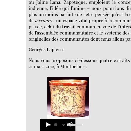
ou Jaime Luna, Zapotèque, emploient le conc
indienne, l’idée qui l’anime – nous pourrions di
plus ou moins parfaite de cette pensée qu’est la
de
territoire
, un espace vital propre à la commun
privée, celui du travail commun en vue de l’intér
de l’assemblée communautaire et le système des ch
originelles des communautés dont nous allons pa
Georges Lapierre
Nous vous proposons ci-dessous quatre extraits d
21 mars 2009 à Montpellier :
Audio
Use
Current
Total
00:00
00:00
Up/Down
Player
time
duration