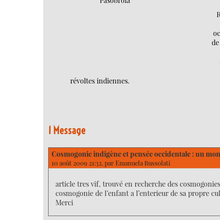
Pasobrola
volume.
R
oc
de
révoltes indiennes.
1 Message
Cosmogonie indigène et pensée occidentale : un mon
10 août 2009 21:32, par
Emanuela Bussolati
article tres vif, trouvé en recherche des cosmogonie
cosmogonie de l’enfant a l’enterieur de sa propre cul
Merci