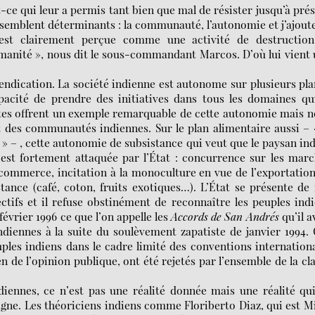
t-ce qui leur a permis tant bien que mal de résister jusqu’à pré
 semblent déterminants : la communauté, l’autonomie et j’ajout
ste est clairement perçue comme une activité de destruction
manité », nous dit le sous-commandant Marcos. D’où lui vient
evendication. La société indienne est autonome sur plusieurs pla
capacité de prendre des initiatives dans tous les domaines qu
stes offrent un exemple remarquable de cette autonomie mais 
t des communautés indiennes. Sur le plan alimentaire aussi – 
té » – , cette autonomie de subsistance qui veut que le paysan in
st fortement attaquée par l’État : concurrence sur les mar
commerce, incitation à la monoculture en vue de l’exportatio
tance (café, coton, fruits exotiques…). L’État se présente de 
ctifs et il refuse obstinément de reconnaître les peuples ind
février 1996 ce que l’on appelle les
Accords de San Andrés
qu’il a
indiennes à la suite du soulèvement zapatiste de janvier 1994.
uples indiens dans le cadre limité des conventions internation
n de l’opinion publique, ont été rejetés par l’ensemble de la cl
iennes, ce n’est pas une réalité donnée mais une réalité qu
igne. Les théoriciens indiens comme Floriberto Diaz, qui est M