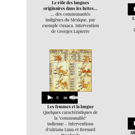
Arrow
Le rôle des langues
keys
originaires dans les luttes...
to
... des communautés
increase
L
indigènes du Mexique, par
or
exemple Oaxaca. Intervention
decrease
de Georges Lapierre
volume.
Audio
Use
Current
Total
00:00
00:00
Up/Down
Player
time
duration
Arrow
Les femmes et la langue
keys
Quelques caractéristiques de
to
la "communalité"
increase
indienne - Interventions
or
d’Adriana Luna et Bernard
decrease
Al