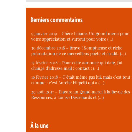
Derniers commentaires
9 janvier 2019 –
Chère Liliane, Un grand merci pour
votre appréciation et surtout pour votre (…)
30 décembre 2018 –
Bravo ! Somptueuse et riche
présentation de ce merveilleux poète et érudit. (…)
17 février 2018 –
Pour cette annonce qui date, j’ai
changé d’adresse mail : contact : (…)
16 février 2018 –
C’était même pas lui, mais c’est tout
comme : c’est Aurélie Filipetti qui a (…)
29 août 2017 –
Encore un grand merci à la Revue des
Ressources, à Louise Desrenards et (…)
À la une