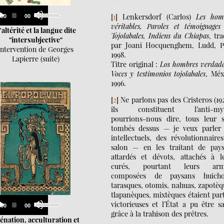
Audio
Use
[
1
]
Lenkersdorf (Carlos)
Les hom
Current
Total
00:00
00:00
Up/Down
Player
time
duration
véritables, Paroles et témoignages
Arrow
’altérité et la langue dite
Tojolabales, Indiens du Chiapas
, tra
keys
"intersubjective"
par Joani Hocquenghem, Ludd, P
to
Intervention de Georges
1998.
increase
Lapierre (suite)
or
Titre original :
Los hombres verdade
decrease
Voces y testimonios tojolabales
, Méx
volume.
1996.
[
2
]
Ne parlons pas des Cristeros (192
ils constituent l’anti-myt
pourrions-nous dire, tous leur 
tombés dessus — je veux parler
intellectuels, des révolutionnaire
salon — en les traitant de pay
attardés et dévots, attachés à l
curés, pourtant leurs arm
composées de paysans huichol
tarasques, otomis, nahuas, zapotèq
tlapanèques, mixtèques étaient par
Audio
Use
victorieuses et l’État a pu être s
Current
Total
00:00
00:00
Up/Down
Player
time
duration
grâce à la trahison des prêtres.
Arrow
iénation, acculturation et