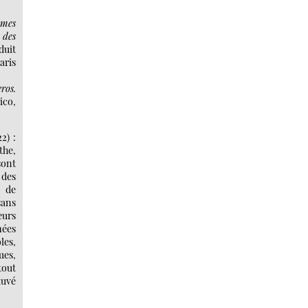
mes
 des
duit
aris
ros.
ico,
2) :
he,
sont
 des
s de
sans
eurs
ées
es,
ues,
tout
auvé