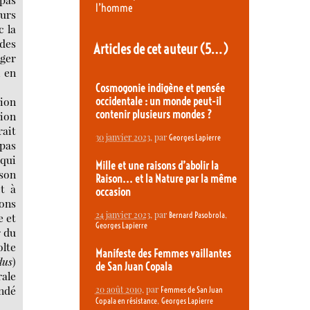
l’homme
ours
c la
 des
Articles de cet auteur
(5…)
nger
, en
Cosmogonie indigène et pensée
ion
occidentale : un monde peut-il
contenir plusieurs mondes ?
tion
rait
30 janvier 2023
, par
Georges Lapierre
pas
 qui
Mille et une raisons d’abolir la
 son
Raison... et la Nature par la même
t à
occasion
ions
24 janvier 2023
, par
,
Bernard Pasobrola
e et
Georges Lapierre
r du
lte
Manifeste des Femmes vaillantes
dus
)
de San Juan Copala
rale
ondé
20 août 2010
, par
Femmes de San Juan
,
Copala en résistance
Georges Lapierre