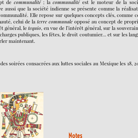
ept de
communalité
; la
communalité
est le moteur de la soci
re aussi que la société indienne se présente comme la réalisa
 communalité. Elle repose sur quelques concepts clés, comme c
auté, celui de la
terre communale
opposé au concept de propri
êt général, le
tequio
, en vue de l’intérêt général, sur la souverai
arges publiques, les fêtes, le droit coutumier… et sur les lan
rler maintenant.
es soirées consacrées aux luttes sociales au Mexique les 18, 2
Notes