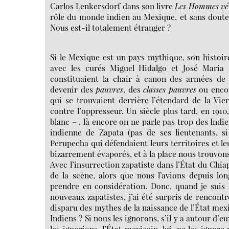
Carlos Lenkersdorf dans son livre
Les Hommes vér
rôle du monde indien au Mexique, et sans doute 
Nous est-il totalement étranger ?
Si le Mexique est un pays mythique, son histoire 
avec les curés Miguel Hidalgo et José Maria
constituaient la chair à canon des armées de 
devenir des
pauvres
, des
classes pauvres
ou enco
qui se trouvaient derrière l’étendard de la Vie
contre l’oppresseur. Un siècle plus tard, en 191
blanc – , là encore on ne parle pas trop des Indie
indienne de Zapata (pas de ses lieutenants, 
Perupecha qui défendaient leurs territoires et l
bizarrement évaporés, et à la place nous trouvon
Avec l’insurrection zapatiste dans l’État du Chia
de la scène, alors que nous l’avions depuis lon
prendre en considération. Donc, quand je suis 
nouveaux zapatistes, j’ai été surpris de rencontr
disparu des mythes de la naissance de l’État mexic
Indiens ? Si nous les ignorons, s’il y a autour d’
les ignorions, l’État mexicain, lui, ne les ignore