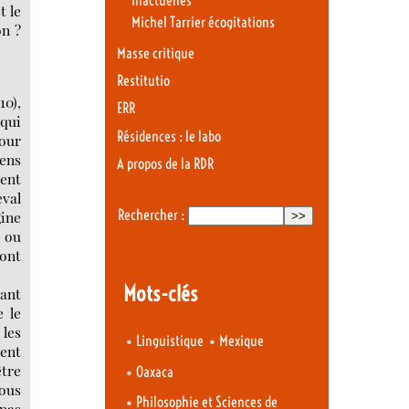
Inactuelles
t le
Michel Tarrier écogitations
on ?
Masse critique
Restitutio
10),
ERR
qui
Résidences : le labo
our
iens
A propos de la RDR
ient
eval
Rechercher :
gine
 ou
sont
Mots-clés
vant
e le
 les
•
•
Linguistique
Mexique
ient
être
•
Oaxaca
nous
•
Philosophie et Sciences de
 pas