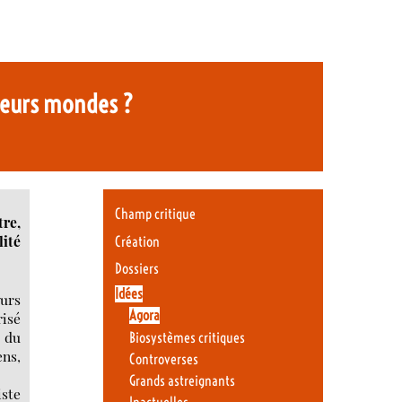
sieurs mondes ?
Champ critique
re,
lité
Création
Dossiers
Idées
ours
Agora
risé
, du
Biosystèmes critiques
ens,
Controverses
Grands astreignants
iste