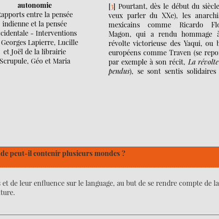
keys
autonomie
[
3
]
Pourtant, dès le début du siècle
to
apports entre la pensée
veux parler du XXe), les anarchi
increase
indienne et la pensée
mexicains comme Ricardo Flo
or
cidentale - Interventions
Magon, qui a rendu hommage à
decrease
 Georges Lapierre, Lucille
révolte victorieuse des Yaqui, ou 
volume.
et Joël de la librairie
européens comme Traven (se repo
Scrupule, Géo et Maria
par exemple à son récit,
La révolte
pendus
), se sont sentis solidaires
de peut-il contenir plusieurs mondes ?
s et de leur enfluence sur le language, au but de se rendre compte de l
ture.