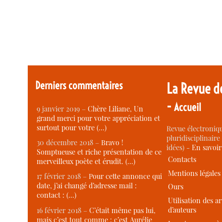
Derniers commentaires
La Revue d
-
Accueil
9 janvier 2019 –
Chère Liliane, Un
grand merci pour votre appréciation et
surtout pour votre (…)
Revue électroniqu
pluridisciplinaire 
30 décembre 2018 –
Bravo !
idées) -
En savoi
Somptueuse et riche présentation de ce
Contacts
merveilleux poète et érudit. (…)
Mentions légales
17 février 2018 –
Pour cette annonce qui
date, j’ai changé d’adresse mail :
Ours
contact : (…)
Utilisation des ar
d’auteurs
16 février 2018 –
C’était même pas lui,
mais c’est tout comme : c’est Aurélie