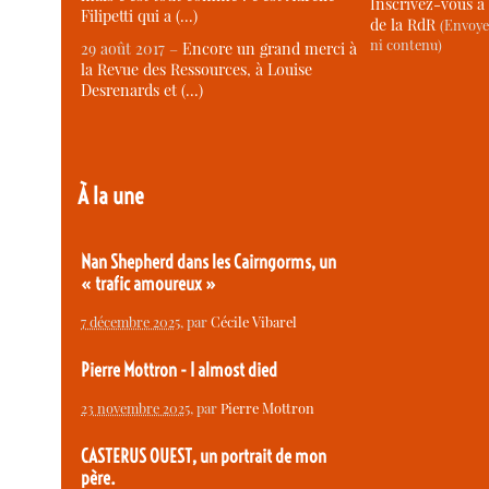
Inscrivez-vous à 
Filipetti qui a (…)
de la RdR
(Envoye
ni contenu)
29 août 2017 –
Encore un grand merci à
la Revue des Ressources, à Louise
Desrenards et (…)
À la une
Nan Shepherd dans les Cairngorms, un
« trafic amoureux »
7 décembre 2025
, par
Cécile Vibarel
Pierre Mottron - I almost died
23 novembre 2025
, par
Pierre Mottron
CASTERUS OUEST, un portrait de mon
père.