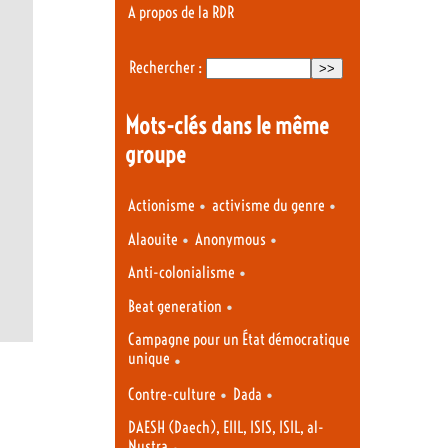
A propos de la RDR
Rechercher :
Mots-clés dans le même
groupe
•
•
Actionisme
activisme du genre
•
•
Alaouite
Anonymous
•
Anti-colonialisme
•
Beat generation
Campagne pour un État démocratique
unique
•
•
•
Contre-culture
Dada
DAESH (Daech), EIIL, ISIS, ISIL, al-
Nustra
•