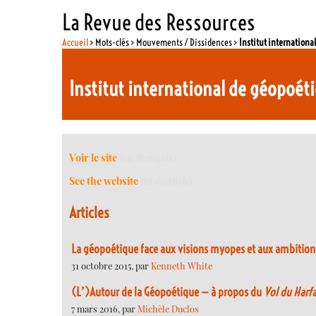
La Revue des Ressources
Accueil
> Mots-clés > Mouvements / Dissidences >
Institut internationa
Institut international de géopoéti
Voir le site
(en français)
See the website
(in english)
Articles
La géopoétique face aux visions myopes et aux ambition
31 octobre 2015, par
Kenneth White
(L’)Autour de la Géopoétique — à propos du
Vol du Harf
7 mars 2016, par
Michèle Duclos