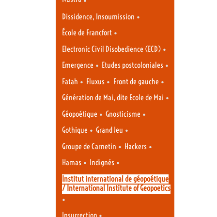
•
Dissidence, Insoumission
•
École de Francfort
•
Electronic Civil Disobedience (ECD)
•
•
Emergence
Etudes postcoloniales
•
•
•
Fatah
Fluxus
Front de gauche
•
Génération de Mai, dite Ecole de Mai
•
•
Géopoétique
Gnosticisme
•
•
Gothique
Grand Jeu
•
•
Groupe de Carnetin
Hackers
•
•
Hamas
Indignés
Institut international de géopoétique
/ International Institute of Geopoetics
•
•
Insurrection