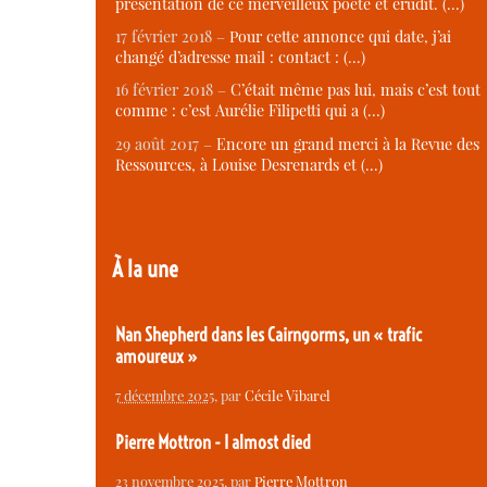
présentation de ce merveilleux poète et érudit. (…)
17 février 2018 –
Pour cette annonce qui date, j’ai
changé d’adresse mail : contact : (…)
16 février 2018 –
C’était même pas lui, mais c’est tout
comme : c’est Aurélie Filipetti qui a (…)
29 août 2017 –
Encore un grand merci à la Revue des
Ressources, à Louise Desrenards et (…)
À la une
Nan Shepherd dans les Cairngorms, un « trafic
amoureux »
7 décembre 2025
, par
Cécile Vibarel
Pierre Mottron - I almost died
23 novembre 2025
, par
Pierre Mottron