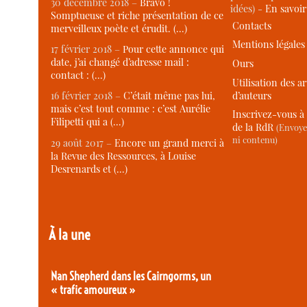
30 décembre 2018 –
Bravo !
idées) -
En savoi
Somptueuse et riche présentation de ce
Contacts
merveilleux poète et érudit. (…)
Mentions légales
17 février 2018 –
Pour cette annonce qui
date, j’ai changé d’adresse mail :
Ours
contact : (…)
Utilisation des ar
d’auteurs
16 février 2018 –
C’était même pas lui,
mais c’est tout comme : c’est Aurélie
Inscrivez-vous à 
Filipetti qui a (…)
de la RdR
(Envoye
ni contenu)
29 août 2017 –
Encore un grand merci à
la Revue des Ressources, à Louise
Desrenards et (…)
À la une
Nan Shepherd dans les Cairngorms, un
« trafic amoureux »