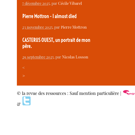
7 décembre 2025
, par
Cécile Vibarel
Pierre Mottron - I almost died
23 novembre 2025
, par
Pierre Mottron
CASTERUS OUEST, un portrait de mon
père.
29 septembre 2025
, par
Nicolas Losson
<
>
© la revue des ressources : Sauf mention particulière |
&