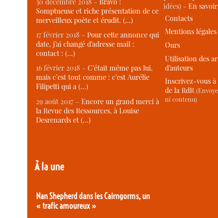
30 décembre 2018 –
Bravo !
idées) -
En savoi
Somptueuse et riche présentation de ce
Contacts
merveilleux poète et érudit. (…)
Mentions légales
17 février 2018 –
Pour cette annonce qui
date, j’ai changé d’adresse mail :
Ours
contact : (…)
Utilisation des ar
d’auteurs
16 février 2018 –
C’était même pas lui,
mais c’est tout comme : c’est Aurélie
Inscrivez-vous à 
Filipetti qui a (…)
de la RdR
(Envoye
ni contenu)
29 août 2017 –
Encore un grand merci à
la Revue des Ressources, à Louise
Desrenards et (…)
À la une
Nan Shepherd dans les Cairngorms, un
« trafic amoureux »