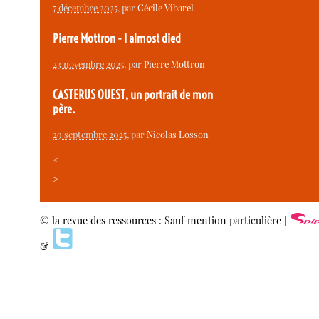
7 décembre 2025
, par
Cécile Vibarel
Pierre Mottron - I almost died
23 novembre 2025
, par
Pierre Mottron
CASTERUS OUEST, un portrait de mon
père.
29 septembre 2025
, par
Nicolas Losson
<
>
© la revue des ressources : Sauf mention particulière |
&