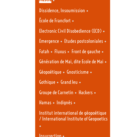
•
Dissidence, Insoumission
•
École de Francfort
•
Electronic Civil Disobedience (ECD)
•
•
Emergence
Etudes postcoloniales
•
•
•
Fatah
Fluxus
Front de gauche
•
Génération de Mai, dite Ecole de Mai
•
•
Géopoétique
Gnosticisme
•
•
Gothique
Grand Jeu
•
•
Groupe de Carnetin
Hackers
•
•
Hamas
Indignés
Institut international de géopoétique
/ International Institute of Geopoetics
•
•
Insurrection