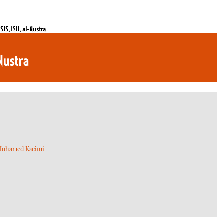
SIS, ISIL, al-Nustra
-Nustra
ohamed Kacimi