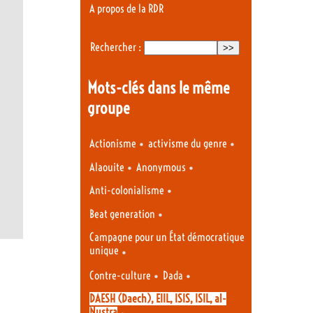
A propos de la RDR
Rechercher :
Mots-clés dans le même
groupe
•
•
Actionisme
activisme du genre
•
•
Alaouite
Anonymous
•
Anti-colonialisme
•
Beat generation
Campagne pour un État démocratique
unique
•
•
•
Contre-culture
Dada
DAESH (Daech), EIIL, ISIS, ISIL, al-
Nustra
•