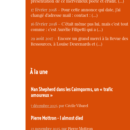
présentation de ce merveilleux poète et érudit. (…)
17 février 2018 –
Pour cette annonce qui date, j’ai
changé d’adresse mail : contact : (…)
16 février 2018 –
C’était même pas lui, mais c’est tout
comme : c’est Aurélie Filipetti qui a (…)
29 août 2017 –
Encore un grand merci à la Revue des
Ressources, à Louise Desrenards et (…)
À la une
Nan Shepherd dans les Cairngorms, un « trafic
amoureux »
7 décembre 2025
, par
Cécile Vibarel
Pierre Mottron - I almost died
23 novembre 2025
, par
Pierre Mottron