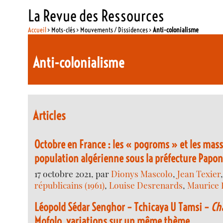
La Revue des Ressources
Accueil
> Mots-clés > Mouvements / Dissidences >
Anti-colonialisme
Anti-colonialisme
Articles
Octobre en France : les « pogroms » et les mass
population algérienne sous la préfecture Papon
17 octobre 2021, par
Dionys Mascolo
,
Jean Texier
républicains (1961)
,
Louise Desrenards
,
Maurice 
Léopold Sédar Senghor – Tchicaya U Tamsi –
Ch
Mofolo, variations sur un même thème.