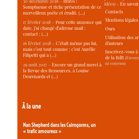
30 décembre 2018 –
Bravo !
idées) -
En savoi
Somptueuse et riche présentation de ce
Contacts
merveilleux poète et érudit. (…)
Mentions légales
17 février 2018 –
Pour cette annonce qui
date, j’ai changé d’adresse mail :
Ours
contact : (…)
Utilisation des ar
d’auteurs
16 février 2018 –
C’était même pas lui,
mais c’est tout comme : c’est Aurélie
Inscrivez-vous à 
Filipetti qui a (…)
de la RdR
(Envoye
ni contenu)
29 août 2017 –
Encore un grand merci à
la Revue des Ressources, à Louise
Desrenards et (…)
À la une
Nan Shepherd dans les Cairngorms, un
« trafic amoureux »