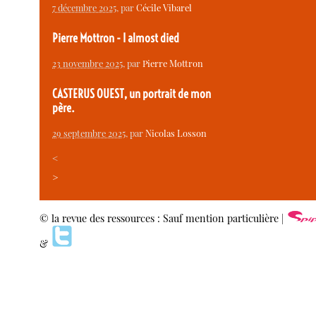
7 décembre 2025
, par
Cécile Vibarel
Pierre Mottron - I almost died
23 novembre 2025
, par
Pierre Mottron
CASTERUS OUEST, un portrait de mon
père.
29 septembre 2025
, par
Nicolas Losson
<
>
© la revue des ressources : Sauf mention particulière |
&