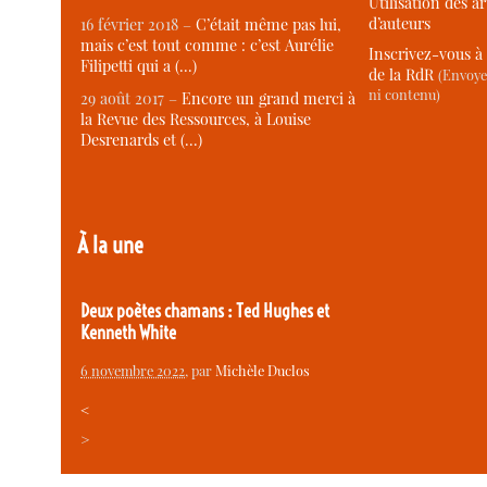
Utilisation des ar
d’auteurs
16 février 2018 –
C’était même pas lui,
mais c’est tout comme : c’est Aurélie
Inscrivez-vous à 
Filipetti qui a (…)
de la RdR
(Envoye
ni contenu)
29 août 2017 –
Encore un grand merci à
la Revue des Ressources, à Louise
Desrenards et (…)
À la une
Deux poètes chamans : Ted Hughes et
Kenneth White
6 novembre 2022
, par
Michèle Duclos
<
>