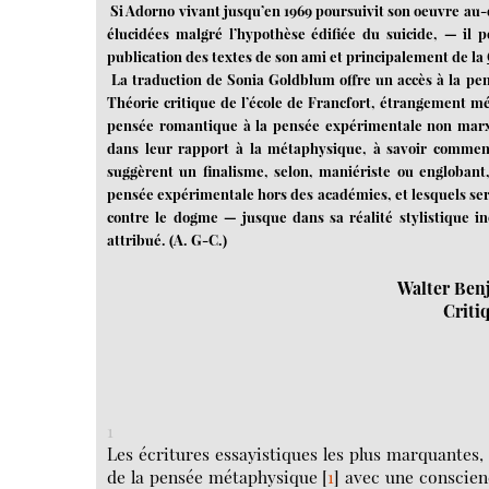
Si Adorno vivant jusqu’en 1969 poursuivit son oeuvre au-
élucidées malgré l’hypothèse édifiée du suicide, — il p
publication des textes de son ami et principalement de la
La traduction de Sonia Goldblum offre un accès à la pens
Théorie critique de l’école de Francfort, étrangement méc
pensée romantique à la pensée expérimentale non marxist
dans leur rapport à la métaphysique, à savoir comment
suggèrent un finalisme, selon, maniériste ou englobant, 
pensée expérimentale hors des académies, et lesquels ser
contre le dogme — jusque dans sa réalité stylistique i
attribué. (A. G-C.)
Walter Ben
Critiq
1
Les écritures essayistiques les plus marquantes, 
de la pensée métaphysique
[
1
]
avec une conscien