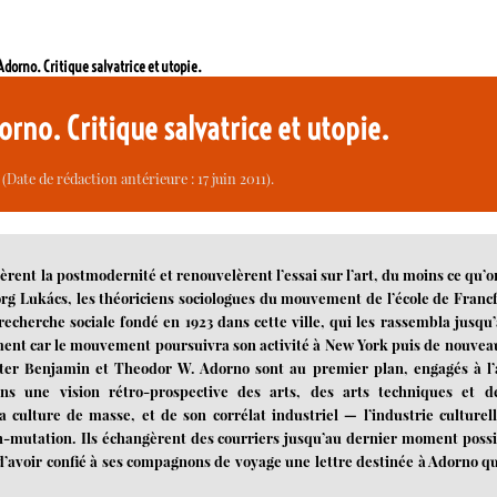
dorno. Critique salvatrice et utopie.
rno. Critique salvatrice et utopie.
(Date de rédaction antérieure : 17 juin 2011).
èrent la postmodernité et renouvelèrent l’essai sur l’art, du moins ce qu’o
g Lukács, les théoriciens sociologues du mouvement de l’école de Francf
echerche sociale fondé en 1923 dans cette ville, qui les rassembla jusqu’
ement car le mouvement poursuivra son activité à New York puis de nouvea
lter Benjamin et Theodor W. Adorno sont au premier plan, engagés à l’
 une vision rétro-prospective des arts, des arts techniques et d
a culture de masse, et de son corrélat industriel — l’industrie culturel
n-mutation. Ils échangèrent des courriers jusqu’au dernier moment possi
’avoir confié à ses compagnons de voyage une lettre destinée à Adorno qu