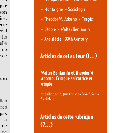
par
•
•
Montaigne
Sociologie
 son
ire.
•
•
Theodor W. Adorno
Traçés
érie
•
•
Utopie
Walter Benjamin
réel
 ils
•
XXe siècle - XXth Century
elle
même
r ce
Articles de cet auteur
(1…)
Walter Benjamin et Theodor W.
tion
Adorno. Critique salvatrice et
utopie.
12 juillet 2013
, par
,
Christian Schärf
Sonia
Goldblum
lles
vres
 pas
Articles de cette rubrique
e la
(7…)
donc
 de