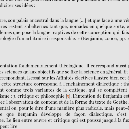
liciter ses idées :
re, son palais ancestral dans la langue […] et que face à une vé
ières restent subalternes tant que, nomades en quelque sorte, e
lèmes que pose la langue, captives de cette conception qui, fai
nologie d’un arbitraire irresponsable. » (Benjamin, 2000a, pp. 
entation fondamentalement théologique. Il correspond aussi
s sciences qu’aux objectifs que se fixe la science en général. Et
espondant. L’essai sur les Affinités électives illustre bien cet 
t cette structure correspond à l’enchaînement dialectique : th
ent comme trois variantes de la critique, qui se complètent 
sme ; 3. critique et philosophie
[
5
]
. L’intention de Benjamin es
ec l’observation du contenu et de la forme du texte de Goethe
ntal ou, pour le dire d’une manière plus radicale, mais peut-
 Ce que Benjamin développe de façon dialectique, c’est
ue. Le lien entre œuvre et critique qui est poussé jusqu’à la fu
eut lire :