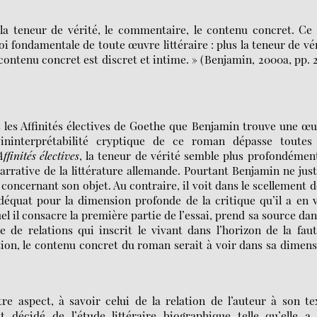
la teneur de vérité, le commentaire, le contenu concret. Ce
oi fondamentale de toute œuvre littéraire : plus la teneur de vé
 contenu concret est discret et intime. » (Benjamin, 2000a, pp. 
 les Affinités électives de Goethe que Benjamin trouve une œ
’ininterprétabilité cryptique de ce roman dépasse toutes 
Affinités électives
, la teneur de vérité semble plus profondémen
rrative de la littérature allemande. Pourtant Benjamin ne just
concernant son objet. Au contraire, il voit dans le scellement d
 adéquat pour la dimension profonde de la critique qu’il a en 
 il consacre la première partie de l’essai, prend sa source dan
e de relations qui inscrit le vivant dans l’horizon de la fau
ation, le contenu concret du roman serait à voir dans sa dimen
e aspect, à savoir celui de la relation de l’auteur à son te
écidé de l’étude littéraire biographique telle qu’elle a 