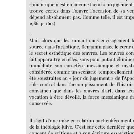
romantique n’est en aucune façon « un jugement o
trouve certes dans l’œuvre l’occasion de sa ve
dépend absolument pas. Comme telle, il est impos
1986, p. 160.)
6
Mais alors que les romantiques envisageaient l
source dans l’artistique, Benjamin place le cœur 
le secret esthétique des œuvres. Les œuvres con
fait apparaître en elles, sans pour autant élimin
immédiate son caractère messianique et mystiqu
considérée comme un scénario temporellement ext
été soustraites au « jour du jugement » de l’Apoca
rôle central dans l’accomplissement de l’histoir
convaincu que dans les œuvres d’art, dans leur
vocation à être dévoilé, la force messianique 
conservée.
7
Il s’agit d’une mise en relation particulièrement 
de la théologie juive. C’est sur cette dernière q
concept de critique et à son écriture essayistiqu