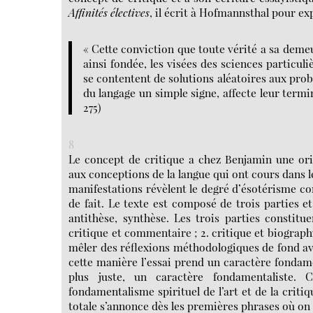
Affinités électives
, il écrit à Hofmannsthal pour exp
« Cette conviction que toute vérité a sa demeu
ainsi fondée, les visées des sciences particul
se contentent de solutions aléatoires aux prob
du langage un simple signe, affecte leur termi
275)
8
Le concept de critique a chez Benjamin une ori
aux conceptions de la langue qui ont cours dans le
manifestations révèlent le degré d’ésotérisme corr
de fait. Le texte est composé de trois parties e
antithèse, synthèse. Les trois parties constitu
critique et commentaire ; 2. critique et biographi
mêler des réflexions méthodologiques de fond av
cette manière l’essai prend un caractère fondame
plus juste, un caractère fondamentaliste.
fondamentalisme spirituel de l’art et de la critiq
totale s’annonce dès les premières phrases où on p