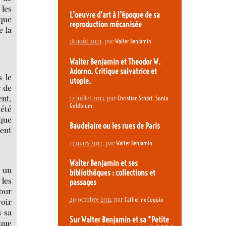
 les
L’oeuvre d’art à l’époque de sa
 que
reproduction mécanisée
e la
18 août 2021
, par
Walter Benjamin
Walter Benjamin et Theodor W.
Adorno. Critique salvatrice et
s le
utopie.
s
de
ent,
12 juillet 2013
, par
,
Christian Schärf
Sonia
Goldblum
 été
ique
Baudelaire ou les rues de Paris
ment
13 mars 2012
, par
Walter Benjamin
Walter Benjamin et ses
n un
bibliothèques : collections et
 les
passages
pour
20 octobre 2011
, par
Catherine Coquio
voir
s sa
Sur Walter Benjamin et sa "Petite
ique