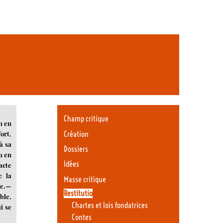
Champ critique
n en
Création
ort,
à sa
Dossiers
u en
Idées
acte
e la
Masse critique
le,—
Restitutio
ble,
Chartes et lois fondatrices
i se
Contes