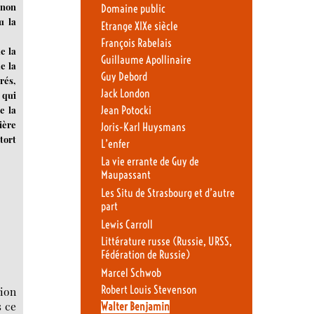
 non
Domaine public
u la
Etrange XIXe siècle
François Rabelais
e la
Guillaume Apollinaire
e la
Guy Debord
rés,
Jack London
 qui
e la
Jean Potocki
ière
Joris-Karl Huysmans
tort
L’enfer
La vie errante de Guy de
Maupassant
Les Situ de Strasbourg et d’autre
part
Lewis Carroll
Littérature russe (Russie, URSS,
Fédération de Russie)
Marcel Schwob
Robert Louis Stevenson
tion
s ce
Walter Benjamin