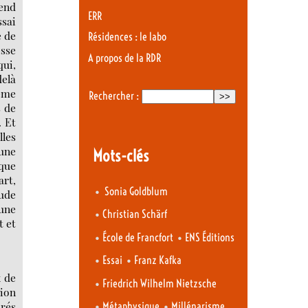
rend
ERR
ssai
e de
Résidences : le labo
sse
A propos de la RDR
qui,
delà
Même
Rechercher :
s de
. Et
lles
’une
Mots-clés
sque
art,
•
Sonia Goldblum
ude
une
•
Christian Schärf
t et
•
•
École de Francfort
ENS Éditions
•
•
Essai
Franz Kafka
x de
•
Friedrich Wilhelm Nietzsche
ion
•
•
irés
Métaphysique
Millénarisme