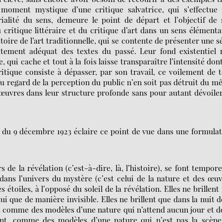
moment mystique d’une critique salvatrice, qui s’effectue 
alité du sens, demeure le point de départ et l’objectif de
u critique littéraire et du critique d’art dans un sens élémenta
toire de l’art traditionnelle, qui se contente de présenter une s
itement adéquat des textes du passé. Leur fond existentiel 
 qui cache et tout à la fois laisse transparaître l’intensité dont
tique consiste à dépasser, par son travail, ce voilement de t
au regard de la perception du public n’en soit pas détruit du 
s œuvres dans leur structure profonde sans pour autant dévoile
, du 9 décembre 1923 éclaire ce point de vue dans une formula
de la révélation (c’est-à-dire, là, l’histoire), se font tempore
dans l’univers du mystère (c’est celui de la nature et des œu
s étoiles, à l’opposé du soleil de la révélation. Elles ne brillent
 lui que de manière invisible. Elles ne brillent que dans la nuit d
ent comme des modèles d’une nature qui n’attend aucun jour et 
ent, comme des modèles d’une nature qui n’est pas la scène