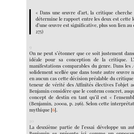
« Dans une œuvre d’art, la critique cherche 
détermine le rapport entre les deux est cette l
d’une œuvre est significative, plus son lien au
275)
9
On ne peut s’étonner que ce soit justement dans
idéale pour sa conception de la critique. L
manifestations comparables du genre. Dans les
solidement scellée que dans toute autre œuvre na
en aucun cas cette décision préalable du critique 
teneur de vérité des Affinités électives l’objet
Benjamin considère que le contenu concret, auquel
concept de destin en tant qu’il est « l’ensembl
(Benjamin, 2000a, p. 296). Selon cette interprét
mythique
[
6
]
.
10
La deuxième partie de l’essai développe un autr
Benjamin se présente ici comme un opposant d