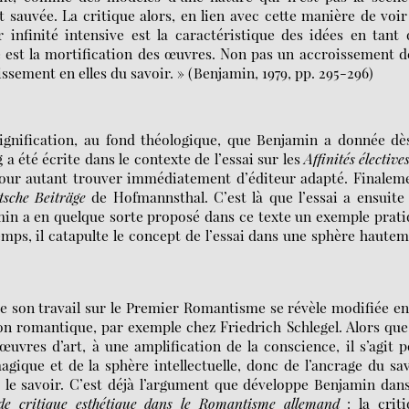
it sauvée. La critique alors, en lien avec cette manière de voir
 infinité intensive est la caractéristique des idées en tant
e est la mortification des œuvres. Non pas un accroissement d
issement en elles du savoir. » (Benjamin, 1979, pp. 295-296)
 signification, au fond théologique, que Benjamin a donnée dè
 a été écrite dans le contexte de l’essai sur les
Affinités élective
our autant trouver immédiatement d’éditeur adapté. Finalem
sche Beiträge
de Hofmannsthal. C’est là que l’essai a ensuite
amin a en quelque sorte proposé dans ce texte un exemple prat
mps, il catapulte le concept de l’essai dans une sphère haute
de son travail sur le Premier Romantisme se révèle modifiée e
on romantique, par exemple chez Friedrich Schlegel. Alors que
œuvres d’art, à une amplification de la conscience, il s’agit 
gique et de la sphère intellectuelle, donc de l’ancrage du sa
le savoir. C’est déjà l’argument que développe Benjamin dan
de critique esthétique dans le Romantisme allemand
: la crit