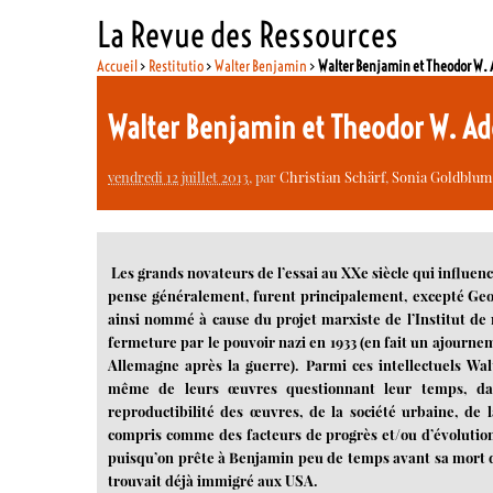
La Revue des Ressources
Accueil
>
Restitutio
>
Walter Benjamin
>
Walter Benjamin et Theodor W. A
Walter Benjamin et Theodor W. Ado
vendredi 12 juillet 2013
, par
Christian Schärf
,
Sonia Goldblum
Les grands novateurs de l’essai au XXe siècle qui influenc
pense généralement, furent principalement, excepté Geor
ainsi nommé à cause du projet marxiste de l’Institut de r
fermeture par le pouvoir nazi en 1933 (en fait un ajourn
Allemagne après la guerre). Parmi ces intellectuels Wa
même de leurs œuvres questionnant leur temps, dans
reproductibilité des œuvres, de la société urbaine, de l
compris comme des facteurs de progrès et/ou d’évolutio
puisqu’on prête à Benjamin peu de temps avant sa mort d
trouvait déjà immigré aux USA.