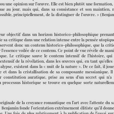
u une opinion sur l’œuvre. Elle est bien plutôt une formation,
nue au jour, mais qui, dans sa consistance et son maintien, 
sible, principiellement, de la distinguer de l’œuvre. » (Benja
eur objectif dans un horizon historico-philosophique prenan
de sa critique dans une relation intense entre la pensée utopiqu
servent donc un contenu historico-philosophique, que la crit
er l’essence voilée de ce contenu. Ce point de vue révèle de man
e. Le critique sauve le contenu intensif de l’histoire, qui
ensif de la révélation, dans les œuvres qui, en tant qu’elles
lypse, existent dans la « nuit de la nature ». De ce fait, il jou
e et dans la cristallisation de sa composante messianique. Il
 constitution auratique, prise au sens d’un secret qui n’a
du processus historique se trouve en quelque sorte naturelle
originale de la croyance romantique en l’art avec l’attente du s
ue Benjamin fonde l’orientation extrêmement élitiste qu’il donn
e. Une fois de plus relativement à la publication de l’essai sur