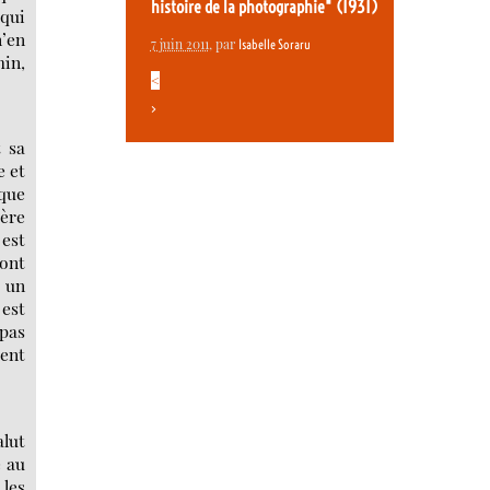
histoire de la photographie" (1931)
 qui
n’en
7 juin 2011
, par
Isabelle Soraru
min,
<
>
t sa
e et
ique
ière
 est
 ont
e un
 est
 pas
ment
alut
e au
 les