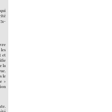
 qui
rité
274-
uvre
les
t et
ifie
e la
vue.
s le
te »
sion
xte.
été