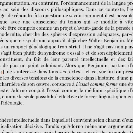
argumentation. Au contraire, l’ordonnancement de la langue p
s au sein des discours philosophiques. Dans ce contexte, l’e
agit de répondre à la question de savoir comment il est possibl
ique avec une conscience du temps qui se modifie à vite
 doit être compris comme un projet d’avant-garde de la pensée 
 modernité, cherche des sphères d’expression adéquates, par-
précis que ce syndrome apparaît déjà chez Walter Benjamin. 
s un rapport généalogique trop strict. Il ne s’agit pas non plu
Il s’agit bien plutôt du syndrome « essai » et de son déploiement
stituent, du fait de leur parenté intellectuelle et des fai
s de plus un point culminant. Alors que Benjamin, partant d
[
4
]
, ne s’intéresse dans tous ses textes – et ce, sur un ton pre
e les diverses tensions de la conscience dans l’histoire, d’une p
e charnière de son œuvre, consacre à
L’essai comme forme
une ét
texte, Adorno conçoit l’essai comme le médium spécifique d’
t, comme la seule possibilité effective de forcer linguistiquemen
l’idéologie.
phère intellectuelle dans laquelle il convient selon chacun d’eu
dicalisation décisive. Tandis qu’Adorno mène une argumentat
n élevé, sans encore avoir besoin de recourir à des exemples t