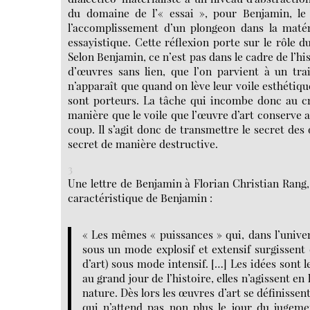
du domaine de l’« essai », pour Benjamin, le 
l’accomplissement d’un plongeon dans la matéri
essayistique. Cette réflexion porte sur le rôle d
Selon Benjamin, ce n’est pas dans le cadre de l’his
d’œuvres sans lien, que l’on parvient à un tra
n’apparaît que quand on lève leur voile esthétique,
sont porteurs. La tâche qui incombe donc au cri
manière que le voile que l’œuvre d’art conserve 
coup. Il s’agit donc de transmettre le secret de
secret de manière destructive.
3
Une lettre de Benjamin à Florian Christian Rang
caractéristique de Benjamin :
« Les mêmes « puissances » qui, dans l’univers 
sous un mode explosif et extensif surgissent 
d’art) sous mode intensif. […] Les idées sont le
au grand jour de l’histoire, elles n’agissent en
nature. Dès lors les œuvres d’art se définiss
qui n’attend pas non plus le jour du jugem