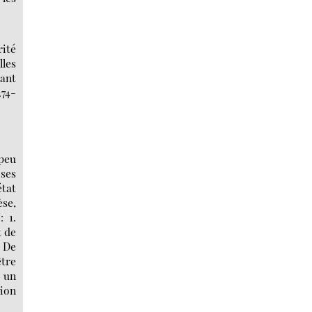
rité
lles
sant
274-
 peu
 ses
état
èse,
: 1.
t de
. De
être
 un
sion