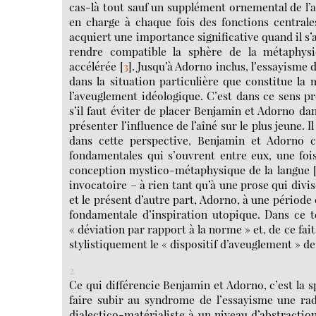
cas-là tout sauf un supplément ornemental de l’
en charge à chaque fois des fonctions centrale
acquiert une importance significative quand il s’
rendre compatible la sphère de la métaphys
accélérée
[
3
]
. Jusqu’à Adorno inclus, l’essayisme
dans la situation particulière que constitue la
l’aveuglement idéologique. C’est dans ce sens 
s’il faut éviter de placer Benjamin et Adorno dan
présenter l’influence de l’aîné sur le plus jeune. 
dans cette perspective, Benjamin et Adorno con
fondamentales qui s’ouvrent entre eux, une foi
conception mystico-métaphysique de la langue
invocatoire – à rien tant qu’à une prose qui divis
et le présent d’autre part, Adorno, à une périod
fondamentale d’inspiration utopique. Dans ce 
« déviation par rapport à la norme » et, de ce fai
stylistiquement le « dispositif d’aveuglement » de 
2
Ce qui différencie Benjamin et Adorno, c’est la s
faire subir au syndrome de l’essayisme une ra
dialectico-matérialiste à un niveau d’abstractio