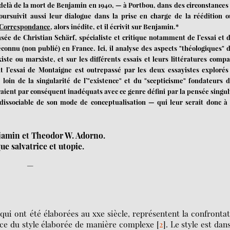
delà de la mort de Benjamin en 1940, — à Portbou, dans des circonstances
oursuivit aussi leur dialogue dans la prise en charge de la réédition o
Correspondance
, alors inédite, et il écrivit sur Benjamin.*
ée de Christian Schärf, spécialiste et critique notamment de l’essai et d
onnu (non publié) en France. Ici, il analyse des aspects "théologiques" d
e ou marxiste, et sur les différents essais et leurs littératures compa
 l’essai de Montaigne est outrepassé par les deux essayistes explorés
loin de la singularité de l’"existence" et du "scepticisme" fondateurs d
aient par conséquent inadéquats avec ce genre défini par la pensée singul
ndissociable de son mode de conceptualisation — qui leur serait donc à 
jamin et Theodor W. Adorno.
ue salvatrice et utopie.
—
qui ont été élaborées au xxe siècle, représentent la confronta
ce du style élaborée de manière complexe
[
2
]
. Le style est dan